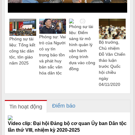
Phóng sự tài
liệu: Điểm
Phóng sự: Vai
sáng từ mô
Phóng sự tài
Bộ trưởng,
trò của Người
hình quản lý
liệu: Tổng kết
Chủ nhiệm
có uy tín
vận hành
công tác dân
Đỗ Văn Chiến
trong bảo tồn
công trình
tộc, tôn giáo
thảo luận
và phát huy
dựa vào cộng
năm 2025
trước Quốc
bản sắc văn
đồng
hội chiều
hóa dân tộc
ngày
04/11/2020
Điểm báo
Tin hoạt động
Video clip: Đại hội Đảng bộ cơ quan Ủy ban Dân tộc
lần thứ VIII, nhiệm kỳ 2020-2025