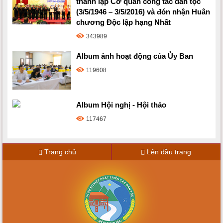
thành lập Cơ quan công tác dân tộc
(3/5/1946 – 3/5/2016) và đón nhận Huân
chương Độc lập hạng Nhất
343989
Album ảnh hoạt động của Ủy Ban
119608
Album Hội nghị - Hội thảo
117467
Trang chủ
Lên đầu trang