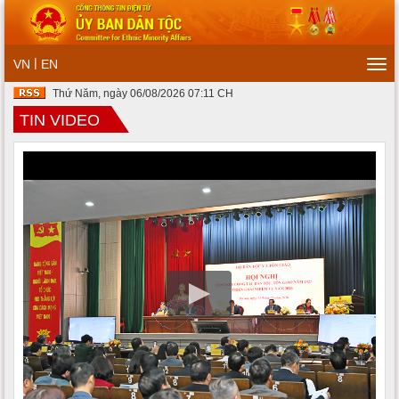
|
VN
EN
Tog
navi
Thứ Năm, ngày 06/08/2026 07:11 CH
TIN VIDEO