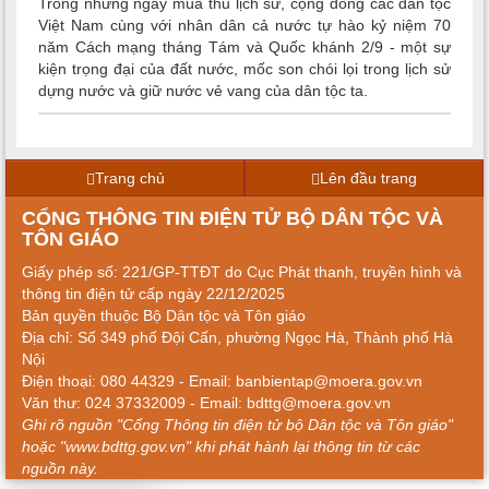
Trong những ngày mùa thu lịch sử, cộng đồng các dân tộc
Việt Nam cùng với nhân dân cả nước tự hào kỷ niệm 70
năm Cách mạng tháng Tám và Quốc khánh 2/9 - một sự
kiện trọng đại của đất nước, mốc son chói lọi trong lịch sử
dựng nước và giữ nước vẻ vang của dân tộc ta.
Trang chủ
Lên đầu trang
CỔNG THÔNG TIN ĐIỆN TỬ BỘ DÂN TỘC VÀ
TÔN GIÁO
Giấy phép số: 221/GP-TTĐT do Cục Phát thanh, truyền hình và
thông tin điện tử cấp ngày 22/12/2025
Bản quyền thuộc Bộ Dân tộc và Tôn giáo
Địa chỉ: Số 349 phố Đội Cấn, phường Ngọc Hà, Thành phố Hà
Nội
Điện thoại: 080 44329 - Email: banbientap@moera.gov.vn
Văn thư: 024 37332009 - Email: bdttg@moera.gov.vn
Ghi rõ nguồn "Cổng Thông tin điện tử bộ Dân tộc và Tôn giáo"
hoặc "www.bdttg.gov.vn" khi phát hành lại thông tin từ các
nguồn này.