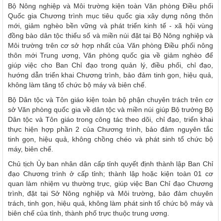
Bộ Nông nghiệp và Môi trường kiện toàn Văn phòng Điều phối
Quốc gia Chương trình mục tiêu quốc gia xây dựng nông thôn
mới, giảm nghèo bền vững và phát triển kinh tế - xã hội vùng
đồng bào dân tộc thiểu số và miền núi đặt tại Bộ Nông nghiệp và
Môi trường trên cơ sở hợp nhất của Văn phòng Điều phối nông
thôn mới Trung ương, Văn phòng quốc gia về giảm nghèo để
giúp việc cho Ban Chỉ đạo trong quản lý, điều phối, chỉ đạo,
hướng dẫn triển khai Chương trình, bảo đảm tinh gọn, hiệu quả,
không làm tăng tổ chức bộ máy và biên chế.
Bộ Dân tộc và Tôn giáo kiện toàn bộ phận chuyên trách trên cơ
sở Văn phòng quốc gia về dân tộc và miền núi giúp Bộ trưởng Bộ
Dân tộc và Tôn giáo trong công tác theo dõi, chỉ đạo, triển khai
thực hiện hợp phần 2 của Chương trình, bảo đảm nguyên tắc
tinh gọn, hiệu quả, không chồng chéo và phát sinh tổ chức bộ
máy, biên chế.
Chủ tịch Ủy ban nhân dân cấp tỉnh quyết định thành lập Ban Chỉ
đạo Chương trình ở cấp tỉnh; thành lập hoặc kiện toàn 01 cơ
quan làm nhiệm vụ thường trực, giúp việc Ban Chỉ đạo Chương
trình, đặt tại Sở Nông nghiệp và Môi trường, bảo đảm chuyên
trách, tinh gọn, hiệu quả, không làm phát sinh tổ chức bộ máy và
biên chế của tỉnh, thành phố trực thuộc trung ương.