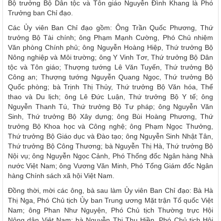
Bộ trưởng Bộ Dân tộc và Tôn giáo Nguyễn Đình Khang là Phó
Trưởng ban Chỉ đạo.
Các Ủy viên Ban Chỉ đạo gồm: Ông Trần Quốc Phương, Thứ
trưởng Bộ Tài chính; ông Phạm Mạnh Cường, Phó Chủ nhiệm
Văn phòng Chính phủ; ông Nguyễn Hoàng Hiệp, Thứ trưởng Bộ
Nông nghiệp và Môi trường; ông Y Vinh Tơr, Thứ trưởng Bộ Dân
tộc và Tôn giáo; Thượng tướng Lê Văn Tuyến, Thứ trưởng Bộ
Công an; Thượng tướng Nguyễn Quang Ngọc, Thứ trưởng Bộ
Quốc phòng; bà Trịnh Thị Thủy, Thứ trưởng Bộ Văn hóa, Thể
thao và Du lịch; ông Lê Đức Luận, Thứ trưởng Bộ Y tế; ông
Nguyễn Thanh Tú, Thứ trưởng Bộ Tư pháp; ông Nguyễn Văn
Sinh, Thứ trưởng Bộ Xây dựng; ông Bùi Hoàng Phương, Thứ
trưởng Bộ Khoa học và Công nghệ; ông Phạm Ngọc Thưởng,
Thứ trưởng Bộ Giáo dục và Đào tạo; ông Nguyễn Sinh Nhật Tân,
Thứ trưởng Bộ Công Thương; bà Nguyễn Thị Hà, Thứ trưởng Bộ
Nội vụ; ông Nguyễn Ngọc Cảnh, Phó Thống đốc Ngân hàng Nhà
nước Việt Nam; ông Vương Văn Minh, Phó Tổng Giám đốc Ngân
hàng Chính sách xã hội Việt Nam.
Đồng thời, mời các ông, bà sau làm Ủy viên Ban Chỉ đạo: Bà Hà
Thị Nga, Phó Chủ tịch Ủy ban Trung ương Mặt trận Tổ quốc Việt
Nam; ông Phan Như Nguyện, Phó Chủ tịch Thường trực Hội
Nông dân Việt Nam; bà Nguyễn Thị Thu Hiền, Phó Chủ tịch Hội