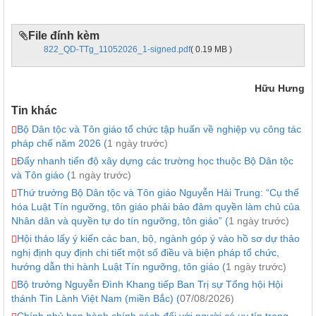
File đính kèm
822_QD-TTg_11052026_1-signed.pdf
( 0.19 MB )
Hữu Hưng
Tin khác
Bộ Dân tộc và Tôn giáo tổ chức tập huấn về nghiệp vụ công tác
pháp chế năm 2026 (
1 ngày trước)
Đẩy nhanh tiến độ xây dựng các trường học thuộc Bộ Dân tộc
và Tôn giáo (
1 ngày trước)
Thứ trưởng Bộ Dân tộc và Tôn giáo Nguyễn Hải Trung: “Cụ thể
hóa Luật Tín ngưỡng, tôn giáo phải bảo đảm quyền làm chủ của
Nhân dân và quyền tự do tín ngưỡng, tôn giáo” (
1 ngày trước)
Hội thảo lấy ý kiến các ban, bộ, ngành góp ý vào hồ sơ dự thảo
nghị định quy định chi tiết một số điều và biện pháp tổ chức,
hướng dẫn thi hành Luật Tín ngưỡng, tôn giáo (
1 ngày trước)
Bộ trưởng Nguyễn Đình Khang tiếp Ban Trị sự Tổng hội Hội
thánh Tin Lành Việt Nam (miền Bắc) (
07/08/2026)
Chính phủ ban hành chính sách đối với người có uy tín trong