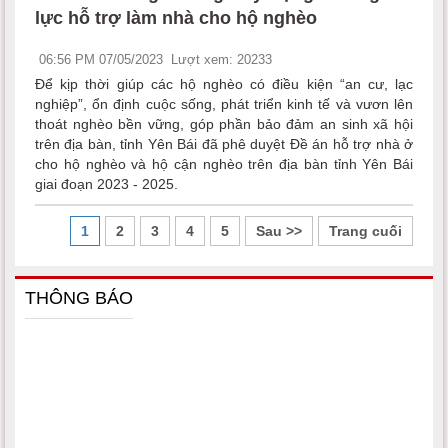
lực hỗ trợ làm nhà cho hộ nghèo
06:56 PM 07/05/2023
Lượt xem: 20233
Để kịp thời giúp các hộ nghèo có điều kiện “an cư, lạc
nghiệp”, ổn định cuộc sống, phát triển kinh tế và vươn lên
thoát nghèo bền vững, góp phần bảo đảm an sinh xã hội
trên địa bàn, tỉnh Yên Bái đã phê duyệt Đề án hỗ trợ nhà ở
cho hộ nghèo và hộ cận nghèo trên địa bàn tỉnh Yên Bái
giai đoạn 2023 - 2025.
1
2
3
4
5
Sau >>
Trang cuối
THÔNG BÁO
Một số văn bản quy phạm pháp luật thuộc lĩnh vực dân