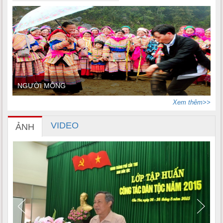
NGƯỜI MÔNG
Xem thêm>>
VIDEO
ẢNH