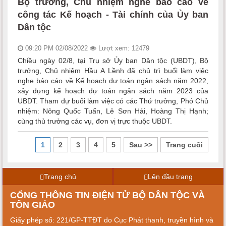
Bộ trưởng, Chủ nhiệm nghe báo cáo về
công tác Kế hoạch - Tài chính của Ủy ban
Dân tộc
09:20 PM 02/08/2022
Lượt xem: 12479
Chiều ngày 02/8, tại Trụ sở Ủy ban Dân tộc (UBDT), Bộ
trưởng, Chủ nhiệm Hầu A Lềnh đã chủ trì buổi làm việc
nghe báo cáo về Kế hoạch dự toán ngân sách năm 2022,
xây dựng kế hoạch dự toán ngân sách năm 2023 của
UBDT. Tham dự buổi làm việc có các Thứ trưởng, Phó Chủ
nhiệm: Nông Quốc Tuấn, Lê Sơn Hải, Hoàng Thị Hạnh;
cùng thủ trưởng các vụ, đơn vị trực thuộc UBDT.
1
2
3
4
5
Sau >>
Trang cuối
Trang chủ
Lên đầu trang
CỔNG THÔNG TIN ĐIỆN TỬ BỘ DÂN TỘC VÀ
TÔN GIÁO
Giấy phép số: 221/GP-TTĐT do Cục Phát thanh, truyền hình và