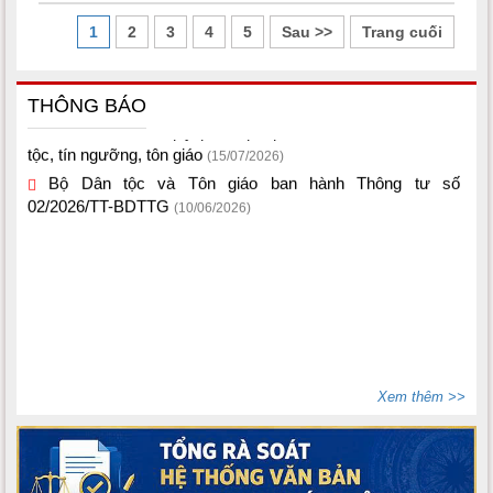
1
2
3
4
5
Sau >>
Trang cuối
THÔNG BÁO
Một số văn bản quy phạm pháp luật thuộc lĩnh vực dân
tộc, tín ngưỡng, tôn giáo
(15/07/2026)
Bộ Dân tộc và Tôn giáo ban hành Thông tư số
02/2026/TT-BDTTG
(10/06/2026)
Xem thêm >>