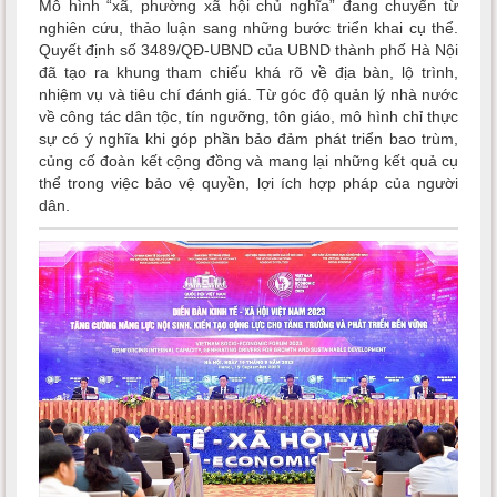
Mô hình “xã, phường xã hội chủ nghĩa” đang chuyển từ
nghiên cứu, thảo luận sang những bước triển khai cụ thể.
Quyết định số 3489/QĐ-UBND của UBND thành phố Hà Nội
đã tạo ra khung tham chiếu khá rõ về địa bàn, lộ trình,
nhiệm vụ và tiêu chí đánh giá. Từ góc độ quản lý nhà nước
về công tác dân tộc, tín ngưỡng, tôn giáo, mô hình chỉ thực
sự có ý nghĩa khi góp phần bảo đảm phát triển bao trùm,
củng cố đoàn kết cộng đồng và mang lại những kết quả cụ
thể trong việc bảo vệ quyền, lợi ích hợp pháp của người
dân.