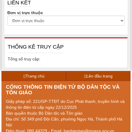
LIÊN KẾT
Đơn vị trực thuộc
THỐNG KÊ TRUY CẬP
Tổng số truy cập:
Trang chủ
Lên đầu trang
CỔNG THÔNG TIN ĐIỆN TỬ BỘ DÂN TỘC VÀ
TÔN GIÁO
Giấy phép số: 221/GP-TTĐT do Cục Phát thanh, truyền hình và
thông tin điện tử cấp ngày 22/12/2025
Bản quyền thuộc Bộ Dân tộc và Tôn giáo
Địa chỉ: Số 349 phố Đội Cấn, phường Ngọc Hà, Thành phố Hà
Nội
Điện thoại: 080 44329 - Email: banbientap@moera.gov.vn