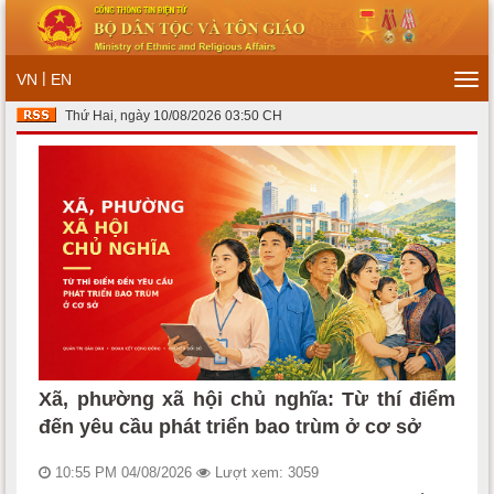
|
VN
EN
Tog
navi
Thứ Hai, ngày 10/08/2026 03:50 CH
Xã, phường xã hội chủ nghĩa: Từ thí điểm
đến yêu cầu phát triển bao trùm ở cơ sở
10:55 PM 04/08/2026
Lượt xem: 3059