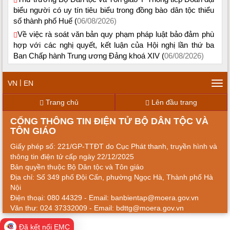
biểu người có uy tín tiêu biểu trong đồng bào dân tộc thiểu
số thành phố Huế (
06/08/2026)
Về việc rà soát văn bản quy phạm pháp luật bảo đảm phù
hợp với các nghị quyết, kết luận của Hội nghị lần thứ ba
Ban Chấp hành Trung ương Đảng khoá XIV (
06/08/2026)
|
VN
EN
Tog
navi
Trang chủ
Lên đầu trang
CỔNG THÔNG TIN ĐIỆN TỬ BỘ DÂN TỘC VÀ
TÔN GIÁO
Giấy phép số: 221/GP-TTĐT do Cục Phát thanh, truyền hình và
thông tin điện tử cấp ngày 22/12/2025
Bản quyền thuộc Bộ Dân tộc và Tôn giáo
Địa chỉ: Số 349 phố Đội Cấn, phường Ngọc Hà, Thành phố Hà
Nội
Điện thoại: 080 44329 - Email: banbientap@moera.gov.vn
Văn thư: 024 37332009 - Email: bdttg@moera.gov.vn
Đã kết nối EMC