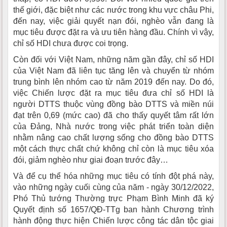
thế giới, đặc biệt như các nước trong khu vực châu Phi,
đến nay, việc giải quyết nạn đói, nghèo vẫn đang là
mục tiêu được đặt ra và ưu tiên hàng đầu. Chính vì vậy,
chỉ số HDI chưa được coi trọng.
Còn đối với Việt Nam, những năm gần đây, chỉ số HDI
của Việt Nam đã liên tục tăng lên và chuyển từ nhóm
trung bình lên nhóm cao từ năm 2019 đến nay. Do đó,
việc Chiến lược đặt ra mục tiêu đưa chỉ số HDI là
người DTTS thuộc vùng đồng bào DTTS và miền núi
đạt trên 0,69 (mức cao) đã cho thấy quyết tâm rất lớn
của Đảng, Nhà nước trong việc phát triển toàn diện
nhằm nâng cao chất lượng sống cho đồng bào DTTS
một cách thực chất chứ không chỉ còn là mục tiêu xóa
đói, giảm nghèo như giai đoạn trước đây…
Và để cụ thể hóa những mục tiêu có tính đột phá này,
vào những ngày cuối cùng của năm - ngày 30/12/2022,
Phó Thủ tướng Thường trực Phạm Bình Minh đã ký
Quyết định số 1657/QĐ-TTg ban hành Chương trình
hành động thực hiện Chiến lược công tác dân tộc giai