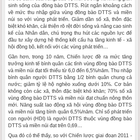
sinh sống của đồng bào DTTS. Rút ngắn khoảng cách
về mức thu nhập giữa vùng đồng bào DTTS và miền
núi so với vùng phát triển. Giảm dần số xã, thôn đặc
biệt khó khăn, cải thiện rõ rệt đời sống và nâng cao sinh
kế của Nhân dân, chú trọng thu hút các nguồn lực để
đầu tư xây dựng hệ thống kết cấu hạ tầng kinh tế - xã
hội đồng bộ, kết nối với các vùng phát triển…
Gần hơn, trong 10 năm, Chiến lược đề ra mức tăng
trưởng kinh tế bình quân các tỉnh vùng đồng bào DTTS
và miền núi đạt tối thiểu từ 6,0 đến 6,5%/năm. Thu nhập
bình quân người DTTS bằng 1/2 bình quân chung cả
nước; giảm tỷ lệ hộ nghèo xuống dưới 10%. Cơ bản
không còn các xã, thôn đặc biệt khó khăn; 70% số xã
vùng đồng bào DTTS và miền núi đạt chuẩn nông thôn
mới. Năng suất lao động xã hội vùng đồng bào DTTS
và miền núi tăng bình quân 6,5%/năm. Chỉ số phát triển
con người (HDI) là người DTTS thuộc vùng đồng bào
DTTS và miền núi đạt trên 0,69…
Qua đó có thể thấy, so với Chiến lược giai đoạn 2011 -