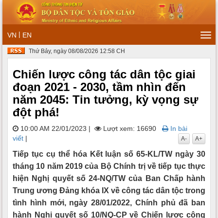
|
VN
EN
Tog
navi
Thứ Bảy, ngày 08/08/2026 12:58 CH
Chiến lược công tác dân tộc giai
đoạn 2021 - 2030, tầm nhìn đến
năm 2045: Tin tưởng, kỳ vọng sự
đột phá!
10:00 AM 22/01/2023
|
Lượt xem: 16690
In bài
viết
|
A-
A+
Tiếp tục cụ thể hóa Kết luận số 65-KL/TW ngày 30
tháng 10 năm 2019 của Bộ Chính trị về tiếp tục thực
hiện Nghị quyết số 24-NQ/TW của Ban Chấp hành
Trung ương Đảng khóa IX về công tác dân tộc trong
tình hình mới, ngày 28/01/2022, Chính phủ đã ban
hành Nghị quyết số 10/NQ-CP về Chiến lược công