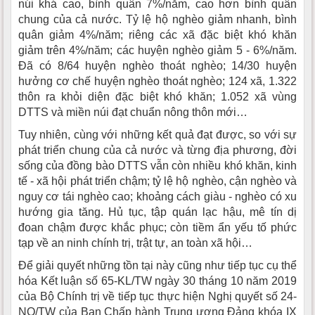
núi khá cao, bình quân 7%/năm, cao hơn bình quân
chung của cả nước. Tỷ lệ hộ nghèo giảm nhanh, bình
quân giảm 4%/năm; riêng các xã đặc biệt khó khăn
giảm trên 4%/năm; các huyện nghèo giảm 5 - 6%/năm.
Đã có 8/64 huyện nghèo thoát nghèo; 14/30 huyện
hưởng cơ chế huyện nghèo thoát nghèo; 124 xã, 1.322
thôn ra khỏi diện đặc biệt khó khăn; 1.052 xã vùng
DTTS và miền núi đạt chuẩn nông thôn mới…
Tuy nhiên, cùng với những kết quả đạt được, so với sự
phát triển chung của cả nước và từng địa phương, đời
sống của đồng bào DTTS vẫn còn nhiều khó khăn, kinh
tế - xã hội phát triển chậm; tỷ lệ hộ nghèo, cận nghèo và
nguy cơ tái nghèo cao; khoảng cách giàu - nghèo có xu
hướng gia tăng. Hủ tục, tập quán lạc hậu, mê tín dị
đoan chậm được khắc phục; còn tiềm ẩn yếu tố phức
tạp về an ninh chính trị, trật tự, an toàn xã hội…
Để giải quyết những tồn tại này cũng như tiếp tục cụ thể
hóa Kết luận số 65-KL/TW ngày 30 tháng 10 năm 2019
của Bộ Chính trị về tiếp tục thực hiện Nghị quyết số 24-
NQ/TW của Ban Chấp hành Trung ương Đảng khóa IX