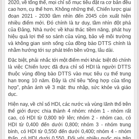
2020, về tổng thể, mọi chỉ số mục tiêu đặt ra cơ bản đều
cao hơn, cụ thể hơn. Không những thế, Chiến lược giai
đoạn 2021 - 2030 tầm nhìn đến 2045 còn xuất hiện
nhiều điểm mới. Đó chính là tư duy, tầm nhìn đột phá
của Đảng, Nhà nước về khai thác tiềm năng, phát huy
hiệu quả lợi thế so sánh của vùng, bảo vệ môi trường
và không gian sinh sống của đồng bào DTTS chính là
nhằm hướng tới sự phát triển bền vững, lâu dài.
Đặc biệt, phải nhắc tới một điểm mới khác biệt đó chính
là việc Chiến lược đã đưa chỉ số HDI là người DTTS
thuộc vùng đồng bào DTTS vào mục tiêu cụ thể trung
hạn trong 10 năm. Đây là chỉ tiêu “tổng hợp của tổng
hợp”, phản ánh về 3 mặt: thu nhập, sức khỏe và giáo
dục.
Hiện nay, về chỉ số HDI, các nước và vùng lãnh thổ trên
thế giới được chia thành 4 nhóm: nhóm 1 - nhóm rất
cao, có HDI từ 0,800 trở lên; nhóm 2 - nhóm cao, có
HDI từ 0,400 đến dưới 0,800; nhóm 3 - nhóm trung
bình, có HDI từ 0,550 đến dưới 0,400; nhóm 4 - nhóm
thấp, có HDI dưới 0,550. Đối với nhiều quốc gia trên