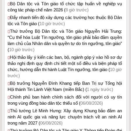
Bộ Dân tộc và Tôn giáo tổ chức tập huấn về nghiệp vụ
công tác pháp chế năm 2026 (
8 giờ trước)
Đẩy nhanh tiến độ xây dựng các trường học thuộc Bộ Dân
tộc và Tôn giáo (
10 giờ trước)
Thứ trưởng Bộ Dân tộc và Tôn giáo Nguyễn Hải Trung:
“Cụ thể hóa Luật Tín ngưỡng, tôn giáo phải bảo đảm quyền
làm chủ của Nhân dân và quyền tự do tín ngưỡng, tôn giáo”
(
10 giờ trước)
Hội thảo lấy ý kiến các ban, bộ, ngành góp ý vào hồ sơ dự
thảo nghị định quy định chi tiết một số điều và biện pháp tổ
chức, hướng dẫn thi hành Luật Tín ngưỡng, tôn giáo (
10 giờ
trước)
Bộ trưởng Nguyễn Đình Khang tiếp Ban Trị sự Tổng hội
Hội thánh Tin Lành Việt Nam (miền Bắc) (
1 ngày trước)
Chính phủ ban hành chính sách đối với người có uy tín
trong vùng đồng bào dân tộc thiểu số (
06/08/2026)
Thủ tướng Lê Minh Hưng: Xây dựng Khung bảo đảm an
ninh AI quốc gia và năng lực chuyên trách về an ninh AI
trong năm 2027 (
06/08/2026)
Thứ trưởng Bộ Dân tộc và Tôn giáo Y Thông tiếp Đoàn đại