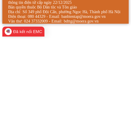
thông tin điện tử cấp ngày 22/12/2025
Bản quyền thuộc Bộ Dân tộc và Tôn giáo
Địa chỉ: Số 349 phố Đội Cấn, phường Ngọc Hà, Thành phố Hà Nội
Điện thoại: 080 44329 - Email: banbientap@moera.gov.vn
Văn thư: 024 37332009 - Email: bdttg@moera.gov.vn
Đã kết nối EMC