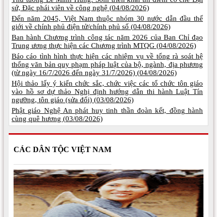
sứ, Đặc phái viên về công nghệ (
04/08/2026)
Đến năm 2045, Việt Nam thuộc nhóm 30 nước dẫn đầu thế
giới về chính phủ điện tử/chính phủ số (
04/08/2026)
Ban hành Chương trình công tác năm 2026 của Ban Chỉ đạo
Trung ương thực hiện các Chương trình MTQG (
04/08/2026)
Báo cáo tình hình thực hiện các nhiệm vụ về tổng rà soát hệ
thống văn bản quy phạm pháp luật của bộ, ngành, địa phương
(từ ngày 16/7/2026 đến ngày 31/7/2026) (
04/08/2026)
Hội thảo lấy ý kiến chức sắc, chức việc các tổ chức tôn giáo
vào hồ sơ dự thảo Nghị định hướng dẫn thi hành Luật Tín
ngưỡng, tôn giáo (sửa đổi) (
03/08/2026)
Phật giáo Nghệ An phát huy tinh thần đoàn kết, đồng hành
cùng quê hương (
03/08/2026)
CÁC DÂN TỘC VIỆT NAM