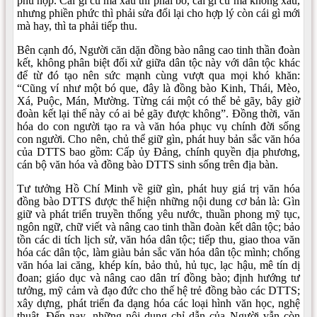
phù hợp. Cái gì cũ mà xấu thì phải bỏ, cái gì cũ mà không xấu,
nhưng phiền phức thì phải sửa đổi lại cho hợp lý còn cái gì mới
mà hay, thì ta phải tiếp thu.
Bên cạnh đó, Người căn dặn đồng bào nâng cao tinh thần đoàn
kết, không phân biệt đối xử giữa dân tộc này với dân tộc khác
để từ đó tạo nên sức mạnh cùng vượt qua mọi khó khăn:
“Cũng ví như một bó que, đây là đồng bào Kinh, Thái, Mèo,
Xá, Puộc, Mán, Mường. Từng cái một có thể bẻ gãy, bây giờ
đoàn kết lại thế này có ai bẻ gãy được không”. Đồng thời, văn
hóa do con người tạo ra và văn hóa phục vụ chính đời sống
con người. Cho nên, chủ thể giữ gìn, phát huy bản sắc văn hóa
của DTTS bao gồm: Cấp ủy Đảng, chính quyền địa phương,
cán bộ văn hóa và đồng bào DTTS sinh sống trên địa bàn.
Tư tưởng Hồ Chí Minh về giữ gìn, phát huy giá trị văn hóa
đồng bào DTTS được thể hiện những nội dung cơ bản là: Gìn
giữ và phát triển truyền thống yêu nước, thuần phong mỹ tục,
ngôn ngữ, chữ viết và nâng cao tinh thần đoàn kết dân tộc; bảo
tồn các di tích lịch sử, văn hóa dân tộc; tiếp thu, giao thoa văn
hóa các dân tộc, làm giàu bản sắc văn hóa dân tộc mình; chống
văn hóa lai căng, khép kín, bảo thủ, hủ tục, lạc hậu, mê tín dị
đoan; giáo dục và nâng cao dân trí đồng bào; định hướng tư
tưởng, mỹ cảm và đạo đức cho thế hệ trẻ đồng bào các DTTS;
xây dựng, phát triển đa dạng hóa các loại hình văn học, nghệ
thuật. Đến nay, những nội dung chỉ dẫn của Người vẫn còn