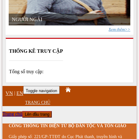
NGƯỜI NGÁI
Xem thêm>>
THỐNG KÊ TRUY CẬP
Tổng số truy cập:
Toggle navigation
|
VN
EN
TRANG CHỦ
Trang chủ
Lên đầu trang
CỔNG THÔNG TIN ĐIỆN TỬ BỘ DÂN TỘC VÀ TÔN GIÁO
Giấy phép số: 221/GP-TTĐT do Cục Phát thanh, truyền hình và