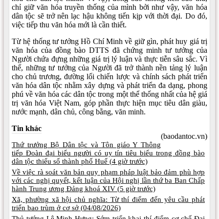
chỉ giữ văn hóa truyền thống của mình bởi như vậy, văn hóa
dân tộc sẽ trở nên lạc hậu không tiến kịp với thời đại. Do đó,
việc tiếp thu văn hóa mới là cần thiết.
Từ hệ thống tư tưởng Hồ Chí Minh về giữ gìn, phát huy giá trị
văn hóa của đồng bào DTTS đã chứng minh tư tưởng của
Người chứa đựng những giá trị lý luận và thực tiễn sâu sắc. Vì
thế, những tư tưởng của Người đã trở thành nền tảng lý luận
cho chủ trương, đường lối chiến lược và chính sách phát triển
văn hóa dân tộc nhằm xây dựng và phát triển đa dạng, phong
phú về văn hóa các dân tộc trong một thể thống nhất của hệ giá
trị văn hóa Việt Nam, góp phần thực hiện mục tiêu dân giàu,
nước mạnh, dân chủ, công bằng, văn minh.
Tin khác
(baodantoc.vn)
Thứ trưởng Bộ Dân tộc và Tôn giáo Y Thông
tiếp Đoàn đại biểu người có uy tín tiêu biểu trong đồng bào
dân tộc thiểu số thành phố Huế (
4 giờ trước)
Về việc rà soát văn bản quy phạm pháp luật bảo đảm phù hợp
với các nghị quyết, kết luận của Hội nghị lần thứ ba Ban Chấp
hành Trung ương Đảng khoá XIV (
5 giờ trước)
Xã, phường xã hội chủ nghĩa: Từ thí điểm đến yêu cầu phát
triển bao trùm ở cơ sở (
04/08/2026)
Thủ tướng Lê Minh Hưng: Sớm triển khai thí điểm cơ chế Đại