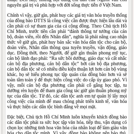
nguyên giá trị và phù hợp với đời sống thực tiễn ở Việt Nam.
Chính vì vậy, giữ gìn, phát huy các giá trị văn hóa truyền thống
của đồng bào DTTS là công việc cần được thực hiện lâu dài và
cần phải có sự tham gia của cả cộng đồng. Theo Chủ tịch Hồ
Chí Minh, trước tiên cần phải “đánh thông tư tưởng của cán
bộ, đoàn viên, rồi đến Nhân dân”, nghĩa là phải nâng cao nhận
thức về giữ gìn, phát huy bản sắc văn hóa dân tộc cho cán bộ,
đoàn viên, Nhân dân thông qua tuyên truyền, vận động, giáo
dục. Đồng thời, theo Người, để giữ gìn thuần phong mỹ tục,
cán bộ lãnh đạo phải: “Ra sức bồi dưỡng, giáo dục và cất nhắc
cán bộ địa phương, cán bộ dân tộc” bởi cán bộ địa phương,
cán bộ dân tộc sẽ có nhiều điều kiện thuận lợi hơn cán bộ vùng
khác, họ sẽ hiểu phong tục tập quán của đồng bào hơn và sẽ
toàn tâm toàn ý để thực hiện công việc do cấp ủy giao phó. Vì
vậy, mỗi cán bộ địa phương cần phải cố gắng học tập, tu
dưỡng rèn luyện để tham gia công tác giữ gìn thuần phong mỹ
tục của dân tộc. Từ đó, các dân tộc anh em tự quản lý lấy mọi
công việc của mình để mau chóng phát triển kinh tế, văn hóa
và thực hiện các dân tộc bình đẳng về mọi mặt.
Đặc biệt, Chủ tịch Hồ Chí Minh luôn khuyến khích đồng bào
các dân tộc phải ra sức học tập văn hóa, tiếp thu, vận dụng có
chọn lọc những tinh hoa văn hóa của nhân loại để làm giàu văn
hóa cho dân tộc mình. Vì vậy, đồng bào không nên bảo thủ,