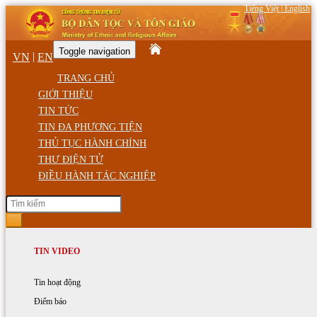
Tiếng Việt
|
English
Toggle navigation
|
VN
EN
TRANG CHỦ
GIỚI THIỆU
TIN TỨC
TIN ĐA PHƯƠNG TIỆN
THỦ TỤC HÀNH CHÍNH
THƯ ĐIỆN TỬ
ĐIỀU HÀNH TÁC NGHIỆP
Thứ Năm, ngày 06/08/2026 07:05 SA
GIỚI THIỆU
TIN HOẠT ĐỘNG
TIN VIDEO
Trang chủ
Tin tức - Sự kiện
Chức năng, nhiệm vụ
Hoạt động của Bộ trưởng
Tin hoạt động
Nghiên cứu - Trao đổi
Cơ cấu tổ chức
Hoạt động của Bộ Dân tộc và Tôn giáo
Điểm báo