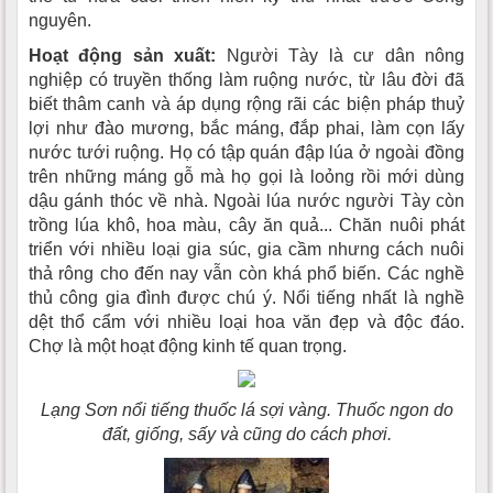
nguyên.
Hoạt động sản xuất:
Người Tày là cư dân nông
nghiệp có truyền thống làm ruộng nước, từ lâu đời đã
biết thâm canh và áp dụng rộng rãi các biện pháp thuỷ
lợi như đào mương, bắc máng, đắp phai, làm cọn lấy
nước tưới ruộng. Họ có tập quán đập lúa ở ngoài đồng
trên những máng gỗ mà họ gọi là loỏng rồi mới dùng
dậu gánh thóc về nhà. Ngoài lúa nước người Tày còn
trồng lúa khô, hoa màu, cây ăn quả... Chăn nuôi phát
triển với nhiều loại gia súc, gia cầm nhưng cách nuôi
thả rông cho đến nay vẫn còn khá phổ biến. Các nghề
thủ công gia đình được chú ý. Nổi tiếng nhất là nghề
dệt thổ cẩm với nhiều loại hoa văn đẹp và độc đáo.
Chợ là một hoạt động kinh tế quan trọng.
Lạng Sơn nổi tiếng thuốc lá sợi vàng. Thuốc ngon do
đất, giống, sấy và cũng do cách phơi.