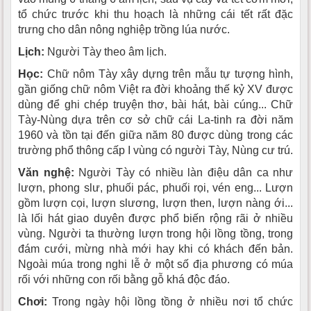
tổ chức trước khi thu hoạch là những cái tết rất đặc
trưng cho dân nông nghiệp trồng lúa nước.
Lịch:
Người Tày theo âm lịch.
Học:
Chữ nôm Tày xây dựng trên mẫu tự tượng hình,
gần giống chữ nôm Việt ra đời khoảng thế kỷ XV được
dùng để ghi chép truyện thơ, bài hát, bài cúng... Chữ
Tày-Nùng dựa trên cơ sở chữ cái La-tinh ra đời năm
1960 và tồn tại đến giữa năm 80 được dùng trong các
trường phổ thông cấp I vùng có người Tày, Nùng cư trú.
Văn nghệ:
Người Tày có nhiều làn điệu dân ca như
lượn, phong slư, phuối pác, phuối rọi, vén eng... Lượn
gồm lượn cọi, lượn slương, lượn then, lượn nàng ới...
là lối hát giao duyên được phổ biến rộng rãi ở nhiều
vùng. Người ta thường lượn trong hội lồng tồng, trong
đám cưới, mừng nhà mới hay khi có khách đến bản.
Ngoài múa trong nghi lễ ở một số địa phương có múa
rối với những con rối bằng gỗ khá độc đáo.
Chơi:
Trong ngày hội lồng tồng ở nhiều nơi tổ chức