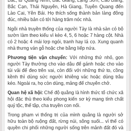
Bắc, từ Quảng Ninh, Bắc Giang, Lạng Sơn, Cao Bằng,
Bắc Cạn, Thái Nguyên, Hà Giang, Tuyên Quang đến
Lào Cai, Yên Bái. Họ thích sống thành bản làng đông
đúc, nhiều bản có tới hàng trăm nóc nhà.
Ngôi nhà truyền thống của người Tày là nhà sàn có bộ
sườn làm theo kiểu vì kèo 4, 5, 6 hoặc 7 hàng cột. Nhà
có 2 hoặc 4 mái lợp ngói, tranh hay lá cọ. Xung quanh
nhà thưng ván gỗ hoặc che bằng liếp nứa.
Phương tiện vận chuyển:
Với những thứ nhỏ, gọn
người Tày thường cho vào dậu để gánh hoặc cho vào
túi vải để đeo trên vai, còn đối với những thứ to, cồng
kềnh thì dùng sức người khiêng vác hoặc dùng trâu
kéo. Ngoài ra, họ còn dùng, mảng để chuyên chở.
Quan hệ xã hội:
Chế độ quằng là hình thức tổ chức xã
hội đặc thù theo kiểu phong kiến sơ kỳ mang tính chất
quý tộc, thế tập, cha truyền con nối.
Trong phạm vi thống trị của mình quằng là người sở
hữu toàn bộ ruộng đất, rừng núi, sông suối... vì thế có
quyền chi phối những người sống trên mảnh đất đó và