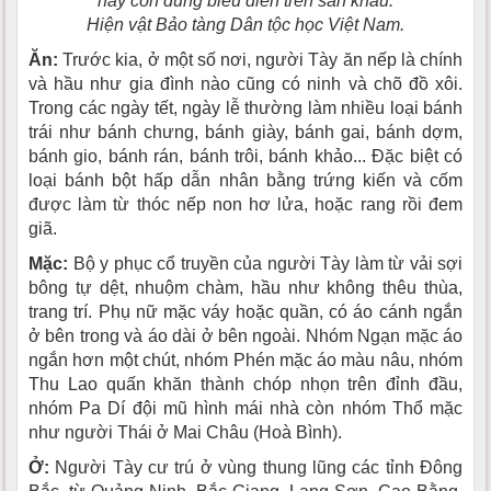
nay còn dùng biểu diễn trên sân khấu.
Hiện vật Bảo tàng Dân tộc học Việt Nam.
Ăn:
Trước kia, ở một số nơi, người Tày ăn nếp là chính
và hầu như gia đình nào cũng có ninh và chõ đồ xôi.
Trong các ngày tết, ngày lễ thường làm nhiều loại bánh
trái như bánh chưng, bánh giày, bánh gai, bánh dợm,
bánh gio, bánh rán, bánh trôi, bánh khảo... Ðặc biệt có
loại bánh bột hấp dẫn nhân bằng trứng kiến và cốm
được làm từ thóc nếp non hơ lửa, hoặc rang rồi đem
giã.
Mặc:
Bộ y phục cổ truyền của người Tày làm từ vải sợi
bông tự dệt, nhuộm chàm, hầu như không thêu thùa,
trang trí. Phụ nữ mặc váy hoặc quần, có áo cánh ngắn
ở bên trong và áo dài ở bên ngoài. Nhóm Ngạn mặc áo
ngắn hơn một chút, nhóm Phén mặc áo màu nâu, nhóm
Thu Lao quấn khăn thành chóp nhọn trên đỉnh đầu,
nhóm Pa Dí đội mũ hình mái nhà còn nhóm Thổ mặc
như người Thái ở Mai Châu (Hoà Bình).
Ở:
Người Tày cư trú ở vùng thung lũng các tỉnh Ðông