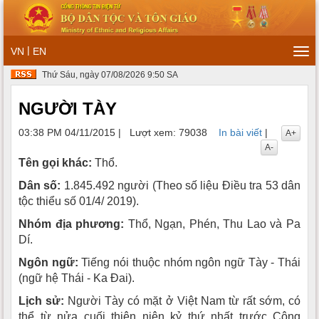
|
VN
EN
Tog
navi
Thứ Sáu, ngày 07/08/2026 9:50 SA
NGƯỜI TÀY
03:38 PM 04/11/2015
|
Lượt xem: 79038
In bài viết
|
A+
A-
Tên gọi khác:
Thổ.
Dân số:
1.845.492 người (Theo số liệu Điều tra 53 dân
tộc thiểu số 01/4/ 2019).
Nhóm địa phương:
Thổ, Ngạn, Phén, Thu Lao và Pa
Dí.
Ngôn ngữ:
Tiếng nói thuộc nhóm ngôn ngữ Tày - Thái
(ngữ hệ Thái - Ka Ðai).
Lịch sử:
Người Tày có mặt ở Việt Nam từ rất sớm, có
thể từ nửa cuối thiên niên kỷ thứ nhất trước Công