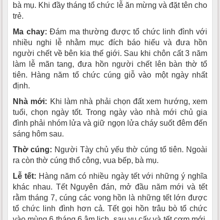
bà mụ. Khi đầy tháng tổ chức lễ ăn mừng và đặt tên cho
trẻ.
Ma chay:
Ðám ma thường được tổ chức linh đình với
nhiều nghi lễ nhằm mục đích báo hiếu và đưa hồn
người chết về bên kia thế giới. Sau khi chôn cất 3 năm
làm lễ mãn tang, đưa hồn người chết lên bàn thờ tổ
tiên. Hàng năm tổ chức cúng giỗ vào một ngày nhất
định.
Nhà mới:
Khi làm nhà phải chọn đất xem hướng, xem
tuổi, chọn ngày tốt. Trong ngày vào nhà mới chủ gia
đình phải nhóm lửa và giữ ngọn lửa cháy suốt đêm đến
sáng hôm sau.
Thờ cúng:
Người Tày chủ yếu thờ cúng tổ tiên. Ngoài
ra còn thờ cúng thổ công, vua bếp, bà mụ.
Lễ tết:
Hàng năm có nhiều ngày tết với những ý nghĩa
khác nhau. Tết Nguyên đán, mở đầu năm mới và tết
rằm tháng 7, cúng các vong hồn là những tết lớn được
tổ chức linh đình hơn cả. Tết gọi hồn trâu bò tổ chức
vào mùng 6 tháng 6 âm lịch, sau vụ cấy và tết cơm mới,