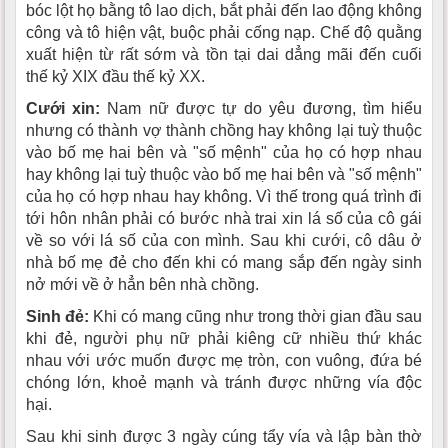
bóc lột họ bằng tô lao dịch, bắt phải đến lao động không
công và tô hiện vật, buộc phải cống nạp. Chế độ quằng
xuất hiện từ rất sớm và tồn tại dai dẳng mãi đến cuối
thế kỷ XIX đầu thế kỷ XX.
Cưới xin:
Nam nữ được tự do yêu đương, tìm hiểu
nhưng có thành vợ thành chồng hay không lại tuỳ thuộc
vào bố mẹ hai bên và "số mệnh" của họ có hợp nhau
hay không lại tuỳ thuộc vào bố mẹ hai bên và "số mệnh"
của họ có hợp nhau hay không. Vì thế trong quá trình đi
tới hôn nhân phải có bước nhà trai xin lá số của cô gái
về so với lá số của con mình. Sau khi cưới, cô dâu ở
nhà bố mẹ đẻ cho đến khi có mang sắp đến ngày sinh
nở mới về ở hẳn bên nhà chồng.
Sinh đẻ:
Khi có mang cũng như trong thời gian đầu sau
khi đẻ, người phụ nữ phải kiêng cữ nhiều thứ khác
nhau với ước muốn được mẹ tròn, con vuông, đứa bé
chóng lớn, khoẻ mạnh và tránh được những vía độc
hại.
Sau khi sinh được 3 ngày cúng tẩy vía và lập bàn thờ