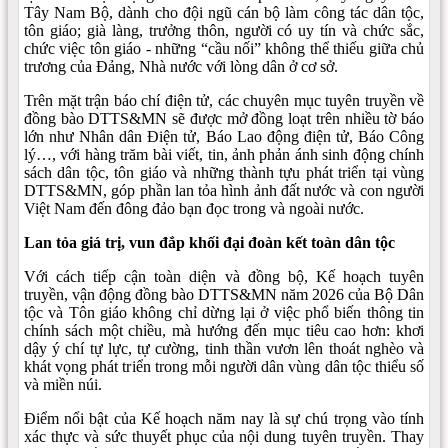
Tây Nam Bộ, dành cho đội ngũ cán bộ làm công tác dân tộc,
tôn giáo; già làng, trưởng thôn, người có uy tín và chức sắc,
chức việc tôn giáo - những “cầu nối” không thể thiếu giữa chủ
trương của Đảng, Nhà nước với lòng dân ở cơ sở.
Trên mặt trận báo chí điện tử, các chuyên mục tuyên truyền về
đồng bào DTTS&MN sẽ được mở đồng loạt trên nhiều tờ báo
lớn như Nhân dân Điện tử, Báo Lao động điện tử, Báo Công
lý…, với hàng trăm bài viết, tin, ảnh phản ánh sinh động chính
sách dân tộc, tôn giáo và những thành tựu phát triển tại vùng
DTTS&MN, góp phần lan tỏa hình ảnh đất nước và con người
Việt Nam đến đông đảo bạn đọc trong và ngoài nước.
Lan tỏa giá trị, vun đắp khối đại đoàn kết toàn dân tộc
Với cách tiếp cận toàn diện và đồng bộ, Kế hoạch tuyên
truyền, vận động đồng bào DTTS&MN năm 2026 của Bộ Dân
tộc và Tôn giáo không chỉ dừng lại ở việc phổ biến thông tin
chính sách một chiều, mà hướng đến mục tiêu cao hơn: khơi
dậy ý chí tự lực, tự cường, tinh thần vươn lên thoát nghèo và
khát vọng phát triển trong mỗi người dân vùng dân tộc thiểu số
và miền núi.
Điểm nổi bật của Kế hoạch năm nay là sự chú trọng vào tính
xác thực và sức thuyết phục của nội dung tuyên truyền. Thay