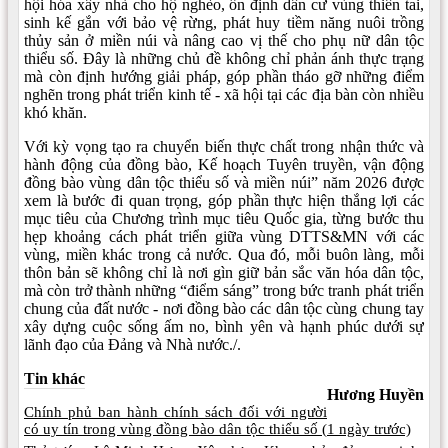
hội hóa xây nhà cho hộ nghèo, ổn định dân cư vùng thiên tai,
sinh kế gắn với bảo vệ rừng, phát huy tiềm năng nuôi trồng
thủy sản ở miền núi và nâng cao vị thế cho phụ nữ dân tộc
thiểu số. Đây là những chủ đề không chỉ phản ánh thực trạng
mà còn định hướng giải pháp, góp phần tháo gỡ những điểm
nghẽn trong phát triển kinh tế - xã hội tại các địa bàn còn nhiều
khó khăn.
Với kỳ vọng tạo ra chuyển biến thực chất trong nhận thức và
hành động của đồng bào, Kế hoạch Tuyên truyền, vận động
đồng bào vùng dân tộc thiểu số và miền núi” năm 2026 được
xem là bước đi quan trọng, góp phần thực hiện thắng lợi các
mục tiêu của Chương trình mục tiêu Quốc gia, từng bước thu
hẹp khoảng cách phát triển giữa vùng DTTS&MN với các
vùng, miền khác trong cả nước. Qua đó, mỗi buôn làng, mỗi
thôn bản sẽ không chỉ là nơi gìn giữ bản sắc văn hóa dân tộc,
mà còn trở thành những “điểm sáng” trong bức tranh phát triển
chung của đất nước - nơi đồng bào các dân tộc cùng chung tay
xây dựng cuộc sống ấm no, bình yên và hạnh phúc dưới sự
lãnh đạo của Đảng và Nhà nước./.
Tin khác
Hương Huyền
Chính phủ ban hành chính sách đối với người
có uy tín trong vùng đồng bào dân tộc thiểu số (
1 ngày trước)