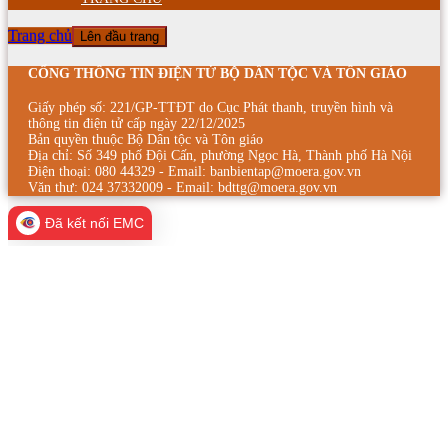
Trang chủ
Lên đầu trang
CỔNG THÔNG TIN ĐIỆN TỬ BỘ DÂN TỘC VÀ TÔN GIÁO
Giấy phép số: 221/GP-TTĐT do Cục Phát thanh, truyền hình và
thông tin điện tử cấp ngày 22/12/2025
Bản quyền thuộc Bộ Dân tộc và Tôn giáo
Địa chỉ: Số 349 phố Đội Cấn, phường Ngọc Hà, Thành phố Hà Nội
Điện thoại: 080 44329 - Email: banbientap@moera.gov.vn
Văn thư: 024 37332009 - Email: bdttg@moera.gov.vn
Đã kết nối EMC