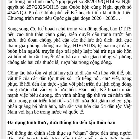
tộc trong tình hình mới; Nghị quyết số 88/2019/QH14 và Nghị
quyết số 257/2025/QH15 của Quốc hội; cùng Nghị quyết số
424/NQ-CP của Chính phủ về Kế hoạch triển khai thực hiện
Chương trình mục tiêu Quốc gia giai đoạn 2026 - 2035….
Song song đó, Kế hoạch chú trọng vận động đồng bào DTTS
nêu cao tinh thần cảnh giác, kiên quyết đấu tranh trước âm
mưu, thủ đoạn chống phá của các thế lực thù địch; tích cực
tham gia phòng chống ma túy, HIV/AIDS, tệ nạn mại dâm,
buôn bán người, truyền đạo trái pháp luật; bài trừ nạn tảo hôn
và hôn nhân cận huyết; đảm bảo an toàn giao thông và phòng
chống tác hại của thuốc lá, rượu bia trong cộng đồng.
Công tác bảo tồn và phát huy giá trị di sản văn hóa vật thể, phi
vật thể của các dân tộc thiểu số - từ tiếng nói, chữ viết, trang
phục, lễ hội đến ẩm thực - gắn với phát triển du lịch cộng đồng
cũng được đặt vào vị trí ưu tiên. Đặc biệt, Kế hoạch nhấn
mạnh việc biểu dương, tôn vinh những tập thể và cá nhân tiêu
biểu trong phát triển kinh tế - xã hội, xóa đói giảm nghèo, góp
phần quảng bá hình ảnh, bản sắc văn hóa của 54 dân tộc Việt
Nam với bạn bè trong nước và quốc tế.
Đa dạng hình thức, đưa thông tin đến tận thôn bản
Để thông tin chính sách thực sự “chạm” được đến từng người
dân, Kế hoạch triển khai đồng thời nhiều hình thức tuyên