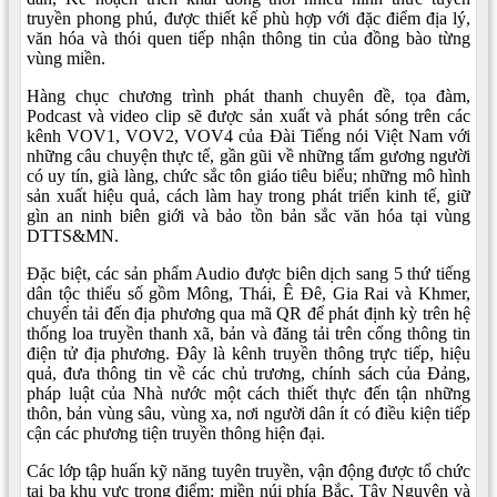
truyền phong phú, được thiết kế phù hợp với đặc điểm địa lý,
văn hóa và thói quen tiếp nhận thông tin của đồng bào từng
vùng miền.
Hàng chục chương trình phát thanh chuyên đề, tọa đàm,
Podcast và video clip sẽ được sản xuất và phát sóng trên các
kênh VOV1, VOV2, VOV4 của Đài Tiếng nói Việt Nam với
những câu chuyện thực tế, gần gũi về những tấm gương người
có uy tín, già làng, chức sắc tôn giáo tiêu biểu; những mô hình
sản xuất hiệu quả, cách làm hay trong phát triển kinh tế, giữ
gìn an ninh biên giới và bảo tồn bản sắc văn hóa tại vùng
DTTS&MN.
Đặc biệt, các sản phẩm Audio được biên dịch sang 5 thứ tiếng
dân tộc thiểu số gồm Mông, Thái, Ê Đê, Gia Rai và Khmer,
chuyển tải đến địa phương qua mã QR để phát định kỳ trên hệ
thống loa truyền thanh xã, bản và đăng tải trên cổng thông tin
điện tử địa phương. Đây là kênh truyền thông trực tiếp, hiệu
quả, đưa thông tin về các chủ trương, chính sách của Đảng,
pháp luật của Nhà nước một cách thiết thực đến tận những
thôn, bản vùng sâu, vùng xa, nơi người dân ít có điều kiện tiếp
cận các phương tiện truyền thông hiện đại.
Các lớp tập huấn kỹ năng tuyên truyền, vận động được tổ chức
tại ba khu vực trọng điểm: miền núi phía Bắc, Tây Nguyên và