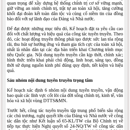
quan trọng để xây dựng hệ thống chính trị cơ sở vững mạnh,
giữ vững an ninh chính trị, trật tự an toàn xã hội, tăng cường
khối đại đoàn kết toàn dân tộc và củng cố niềm tin của đồng
bào đối với sự lãnh đạo của Đảng và Nhà nước.
Để đạt được những mục tiêu đó, Kế hoạch đặt ra yêu cầu cao
đối với chất lượng và hiệu quả của công tác tuyên truyền. Theo
đó, các hoạt động truyền thông phải tạo được sức lan tỏa rộng
rãi, thu hút sự hưởng ứng và tham gia tích cực của toàn xã hội,
nhất là nhân dân tại các địa bàn triển khai Chương trình mục
tiêu Quốc gia. Nội dung tuyên truyền cần kịp thời, chính xác;
hình thức triển khai phải chủ động, linh hoạt, sáng tạo, đồng
thời sử dụng nguồn kinh phí đúng quy định, tiết kiệm và hiệu
quả.
Sáu nhóm nội dung tuyên truyền trọng tâm
Kế hoạch xác định 6 nhóm nội dung tuyên truyền, vận động
bao quát các lĩnh vực cốt lõi của đời sống chính trị, kinh tế, văn
hóa và xã hội vùng DTTS&MN.
Trước hết, công tác tuyên truyền tập trung phổ biến sâu rộng
các chủ trương, nghị quyết lớn của Đảng và Nhà nước về công
tác dân tộc như Kết luận số 65-KL/TW của Bộ Chính trị về
tiếp tục thực hiện Nghị quyết số 24-NQ/TW về công tác dân