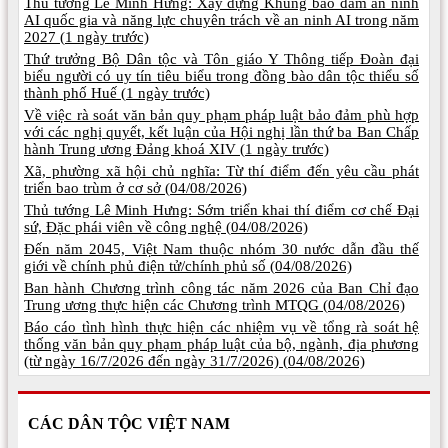
Thủ tướng Lê Minh Hưng: Xây dựng Khung bảo đảm an ninh
AI quốc gia và năng lực chuyên trách về an ninh AI trong năm
2027 (
1 ngày trước)
Thứ trưởng Bộ Dân tộc và Tôn giáo Y Thông tiếp Đoàn đại
biểu người có uy tín tiêu biểu trong đồng bào dân tộc thiểu số
thành phố Huế (
1 ngày trước)
Về việc rà soát văn bản quy phạm pháp luật bảo đảm phù hợp
với các nghị quyết, kết luận của Hội nghị lần thứ ba Ban Chấp
hành Trung ương Đảng khoá XIV (
1 ngày trước)
Xã, phường xã hội chủ nghĩa: Từ thí điểm đến yêu cầu phát
triển bao trùm ở cơ sở (
04/08/2026)
Thủ tướng Lê Minh Hưng: Sớm triển khai thí điểm cơ chế Đại
sứ, Đặc phái viên về công nghệ (
04/08/2026)
Đến năm 2045, Việt Nam thuộc nhóm 30 nước dẫn đầu thế
giới về chính phủ điện tử/chính phủ số (
04/08/2026)
Ban hành Chương trình công tác năm 2026 của Ban Chỉ đạo
Trung ương thực hiện các Chương trình MTQG (
04/08/2026)
Báo cáo tình hình thực hiện các nhiệm vụ về tổng rà soát hệ
thống văn bản quy phạm pháp luật của bộ, ngành, địa phương
(từ ngày 16/7/2026 đến ngày 31/7/2026) (
04/08/2026)
CÁC DÂN TỘC VIỆT NAM