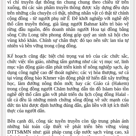
vì chỉ truyền đạt thông tin chung chung theo chiều từ trên
xuống, thì các sản phẩm truyền thông được xây dựng đều dựa
trên những câu chuyện có thật, những nhân vật có thật từ chính
cộng đồng - từ người phụ nữ Ê Đê khởi nghiệp với nghề dệt
thổ cẩm truyền thống, già làng người Bahnar kiên trì bảo vệ
rừng đầu nguồn, đến doanh nhân người Hoa tại đồng bằng
sông Cửu Long tiên phong đóng góp quỹ an sinh xã hội cho
vùng khó khăn. Chính sự chân thực đó tạo nên sức lan tỏa tự
nhiên và bền vững trong cộng đồng.
Kế hoạch cũng đặc biệt chú trọng vai trò của các chức sắc,
chức việc tôn giáo, những tấm gương như các vị mục sư, linh
mục vận động giáo dân phát triển kinh tế nông nghiệp sạch, áp
dụng công nghệ cao để thoát nghèo; các vị hòa thượng, sư cả
tại vùng đồng bào Khmer vận động phật tử hiến đất xây trường
học, làm đường nông thôn mới; hay các Giáo cả (Hakem)
trong cộng đồng người Chăm hướng dẫn tín đồ Islam bảo tồn
nghề dệt thổ cẩm gắn với phát triển du lịch cộng đồng Halal -
tất cả đều là những minh chứng sống động về sức mạnh của
đức tin khi được định hướng đúng đắn, gắn liền với lợi ích thiết
thực của người dân.
Bên cạnh đó, công tác tuyên truyền còn tập trung phản ánh
những bài toán cấp thiết về phát triển bền vững vùng
DTTS&MN như: giải pháp cung cấp nước sạch vùng cao, xã