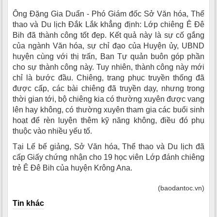
Ông Đặng Gia Duẩn - Phó Giám đốc Sở Văn hóa, Thể
thao và Du lịch Đắk Lắk khẳng định: Lớp chiêng Ê Đê
Bih đã thành công tốt đẹp. Kết quả này là sự cố gắng
của ngành Văn hóa, sự chỉ đạo của Huyện ủy, UBND
huyện cùng với thị trấn, Ban Tự quản buôn góp phần
cho sự thành công này. Tuy nhiên, thành công này mới
chỉ là bước đầu. Chiêng, trang phục truyền thống đã
được cấp, các bài chiêng đã truyền dạy, nhưng trong
thời gian tới, bộ chiêng kia có thường xuyên được vang
lên hay không, có thường xuyên tham gia các buổi sinh
hoạt để rèn luyện thêm kỹ năng không, điều đó phụ
thuộc vào nhiều yếu tố.
Tại Lế bế giảng, Sở Văn hóa, Thể thao và Du lịch đã
cấp Giấy chứng nhận cho 19 học viên Lớp đánh chiêng
trẻ Ê Đê Bih của huyện Krông Ana.
(baodantoc.vn)
Tin khác