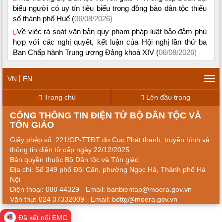
biểu người có uy tín tiêu biểu trong đồng bào dân tộc thiểu
số thành phố Huế (
06/08/2026)
Về việc rà soát văn bản quy phạm pháp luật bảo đảm phù
hợp với các nghị quyết, kết luận của Hội nghị lần thứ ba
Ban Chấp hành Trung ương Đảng khoá XIV (
06/08/2026)
|
VN
EN
Tog
navi
Trang chủ
Lên đầu trang
CỔNG THÔNG TIN ĐIỆN TỬ BỘ DÂN TỘC VÀ
TÔN GIÁO
Giấy phép số: 221/GP-TTĐT do Cục Phát thanh, truyền hình và
thông tin điện tử cấp ngày 22/12/2025
Bản quyền thuộc Bộ Dân tộc và Tôn giáo
Địa chỉ: Số 349 phố Đội Cấn, phường Ngọc Hà, Thành phố Hà
Nội
Điện thoại: 080 44329 - Email: banbientap@moera.gov.vn
Văn thư: 024 37332009 - Email: bdttg@moera.gov.vn
Đã kết nối EMC