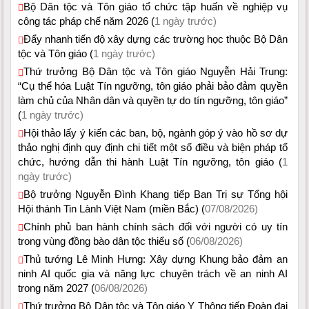
Bộ Dân tộc và Tôn giáo tổ chức tập huấn về nghiệp vụ
công tác pháp chế năm 2026 (
1 ngày trước)
Đẩy nhanh tiến độ xây dựng các trường học thuộc Bộ Dân
tộc và Tôn giáo (
1 ngày trước)
Thứ trưởng Bộ Dân tộc và Tôn giáo Nguyễn Hải Trung:
“Cụ thể hóa Luật Tín ngưỡng, tôn giáo phải bảo đảm quyền
làm chủ của Nhân dân và quyền tự do tín ngưỡng, tôn giáo”
(
1 ngày trước)
Hội thảo lấy ý kiến các ban, bộ, ngành góp ý vào hồ sơ dự
thảo nghị định quy định chi tiết một số điều và biện pháp tổ
chức, hướng dẫn thi hành Luật Tín ngưỡng, tôn giáo (
1
ngày trước)
Bộ trưởng Nguyễn Đình Khang tiếp Ban Trị sự Tổng hội
Hội thánh Tin Lành Việt Nam (miền Bắc) (
07/08/2026)
Chính phủ ban hành chính sách đối với người có uy tín
trong vùng đồng bào dân tộc thiểu số (
06/08/2026)
Thủ tướng Lê Minh Hưng: Xây dựng Khung bảo đảm an
ninh AI quốc gia và năng lực chuyên trách về an ninh AI
trong năm 2027 (
06/08/2026)
Thứ trưởng Bộ Dân tộc và Tôn giáo Y Thông tiếp Đoàn đại