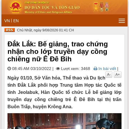
|
VN
EN
Tog
navi
Chủ Nhật, ngày 9/08/2026 01:41 CH
Đắk Lắk: Bế giảng, trao chứng
nhận cho lớp truyền dạy cồng
chiêng nữ Ê Đê Bih
08:45 AM 03/10/2022
|
Lượt xem: 3468
In bài viết
|
A-
A+
Ngày 01/10, Sở Văn hóa, Thể thao và Du lịch
tỉnh Đắk Lắk phối hợp Trung tâm Hợp tác Quốc tế
tỉnh Jeolabuk, Hàn Quốc tổ chức Lễ bế giảng lớp
truyền dạy cồng chiêng trẻ Ê Đê Bih tại thị trấn
Buôn Trấp, huyện Krông Ana.