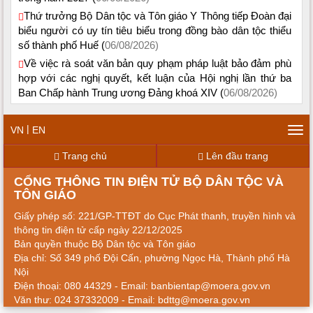
Thứ trưởng Bộ Dân tộc và Tôn giáo Y Thông tiếp Đoàn đại
biểu người có uy tín tiêu biểu trong đồng bào dân tộc thiểu
số thành phố Huế (
06/08/2026)
Về việc rà soát văn bản quy phạm pháp luật bảo đảm phù
hợp với các nghị quyết, kết luận của Hội nghị lần thứ ba
Ban Chấp hành Trung ương Đảng khoá XIV (
06/08/2026)
|
VN
EN
Tog
navi
Trang chủ
Lên đầu trang
CỔNG THÔNG TIN ĐIỆN TỬ BỘ DÂN TỘC VÀ
TÔN GIÁO
Giấy phép số: 221/GP-TTĐT do Cục Phát thanh, truyền hình và
thông tin điện tử cấp ngày 22/12/2025
Bản quyền thuộc Bộ Dân tộc và Tôn giáo
Địa chỉ: Số 349 phố Đội Cấn, phường Ngọc Hà, Thành phố Hà
Nội
Điện thoại: 080 44329 - Email: banbientap@moera.gov.vn
Văn thư: 024 37332009 - Email: bdttg@moera.gov.vn