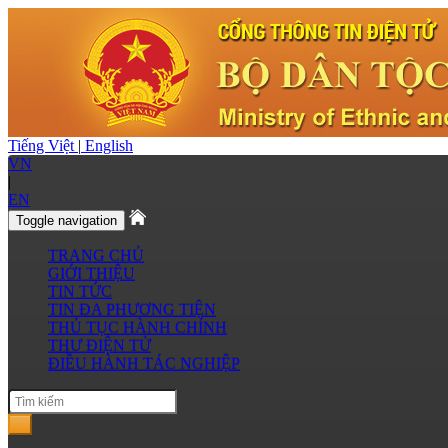
Tiếng Việt
|
English
VN
|
EN
Toggle navigation
TRANG CHỦ
GIỚI THIỆU
TIN TỨC
TIN ĐA PHƯƠNG TIỆN
THỦ TỤC HÀNH CHÍNH
THƯ ĐIỆN TỬ
ĐIỀU HÀNH TÁC NGHIỆP