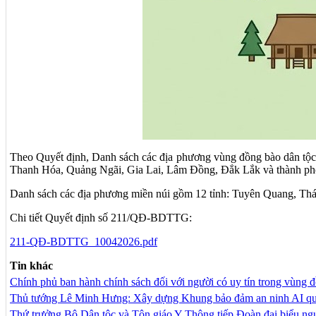
Theo Quyết định, Danh sách các địa phương vùng đồng bào dân tộc
Thanh Hóa, Quảng Ngãi, Gia Lai, Lâm Đồng, Đắk Lắk và thành ph
Danh sách các địa phương miền núi gồm 12 tỉnh: Tuyên Quang, Th
Chi tiết Quyết định số 211/QĐ-BDTTG:
211-QĐ-BDTTG_10042026.pdf
Tin khác
Chính phủ ban hành chính sách đối với người có uy tín trong vùng đ
Thủ tướng Lê Minh Hưng: Xây dựng Khung bảo đảm an ninh AI quốc 
Thứ trưởng Bộ Dân tộc và Tôn giáo Y Thông tiếp Đoàn đại biểu người