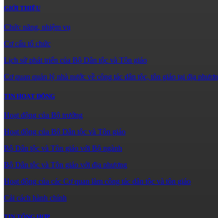
GIỚI THIỆU
Chức năng, nhiệm vụ
Cơ cấu tổ chức
Lịch sử phát triển của Bộ Dân tộc và Tôn giáo
Cơ quan quản lý nhà nước về công tác dân tộc, tôn giáo tại địa phươ
TIN HOẠT ĐỘNG
Hoạt động của Bộ trưởng
Hoạt động của Bộ Dân tộc và Tôn giáo
Bộ Dân tộc và Tôn giáo với Bộ ngành
Bộ Dân tộc và Tôn giáo với địa phương
Hoạt động của các Cơ quan làm công tác dân tộc và tôn giáo
Cải cách hành chính
TIN TỔNG HỢP