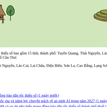
 thiểu số bao gồm 15 tỉnh, thành phố: Tuyên Quang, Thái Nguyên, Là
ố Cần Thơ.
ái Nguyên, Lào Cai, Lai Châu, Điện Biên, Sơn La, Cao Bằng, Lạng S
ồng bào dân tộc thiểu số (
1 ngày trước)
gia và năng lực chuyên trách về an ninh AI trong năm 2027 (
1 ngày
 có uy tín tiêu biểu trong đồng bào dân tộc thiểu số thành phố Huế (