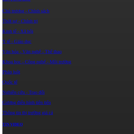
Chủ trương - Chính sách
Thời sự - Chính trị
Kinh tế - Xã hội
Y tế - Giáo dục
Văn hóa - Văn nghệ - Thể thao
Khoa học - Công nghệ - Môi trường
Pháp luật
Quốc tế
Nghiên cứu - Trao đổi
Gương điển hình tiên tiến
Thông tin thị trường giá cả
TIN VIDEO