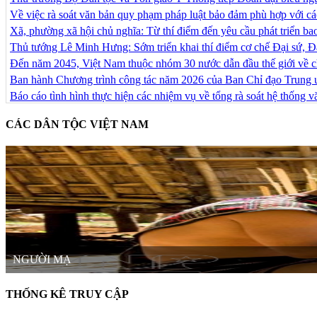
Về việc rà soát văn bản quy phạm pháp luật bảo đảm phù hợp với c
Xã, phường xã hội chủ nghĩa: Từ thí điểm đến yêu cầu phát triển bao
Thủ tướng Lê Minh Hưng: Sớm triển khai thí điểm cơ chế Đại sứ, Đặ
Đến năm 2045, Việt Nam thuộc nhóm 30 nước dẫn đầu thế giới về ch
Ban hành Chương trình công tác năm 2026 của Ban Chỉ đạo Trung
Báo cáo tình hình thực hiện các nhiệm vụ về tổng rà soát hệ thống 
CÁC DÂN TỘC VIỆT NAM
NGƯỜI MẠ
THỐNG KÊ TRUY CẬP