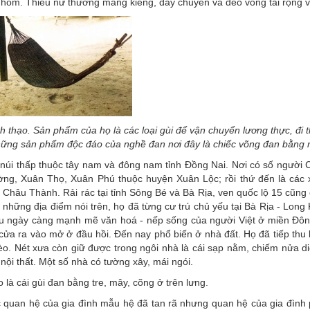
hôm. Thiếu nữ thường mang kiềng, dây chuyền và đeo vòng tai rộng 
 thạo. Sản phẩm của họ là các loại gùi để vận chuyển lương thực, đi t
những sản phẩm độc đáo của nghề đan nơi đây là chiếc võng đan bằng 
 núi thấp thuộc tây nam và đông nam tỉnh Ðồng Nai. Nơi có số người
ường, Xuân Thọ, Xuân Phú thuộc huyện Xuân Lộc; rồi thứ đến là các
Châu Thành. Rải rác tại tỉnh Sông Bé và Bà Rịa, ven quốc lộ 15 cũng
 những địa điểm nói trên, họ đã từng cư trú chủ yếu tại Bà Rịa - Long
p thu ngày càng mạnh mẽ văn hoá - nếp sống của người Việt ở miền Ð
cửa ra vào mở ở đầu hồi. Ðến nay phổ biến ở nhà đất. Họ đã tiếp thu l
o. Nét xưa còn giữ được trong ngôi nhà là cái sạp nằm, chiếm nửa di
nội thất. Một số nhà có tường xây, mái ngói.
à cái gùi đan bằng tre, mây, cõng ở trên lưng.
c quan hệ của gia đình mẫu hệ đã tan rã nhưng quan hệ của gia đình