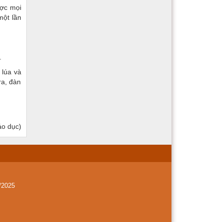
ược mọi
một lần
.
 lúa và
ra, đàn
áo dục)
/2025