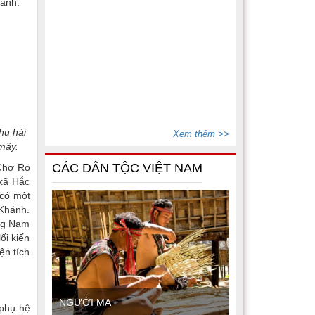
vành.
Một số văn bản quy phạm pháp luật
hu hái
Xem thêm >>
thuộc lĩnh vực dân tộc, tín ngưỡng, tôn
mây.
giáo
(15/07/2026)
CÁC DÂN TỘC VIỆT NAM
 Chơ Ro
Bộ Dân tộc và Tôn giáo ban hành
 xã Hắc
Thông tư số 02/2026/TT-BDTTG
 có một
(10/06/2026)
 Khánh.
ông Nam
ối kiến
ện tích
NGƯỜI MẠ
 phụ hệ