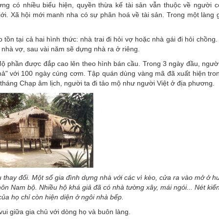
ng có nhiều biểu hiện, quyền thừa kế tài sản vẫn thuộc về người c
iới. Xã hội mới manh nha có sự phân hoá về tài sản. Trong một làng
tồn tại cả hai hình thức: nhà trai đi hỏi vợ hoặc nhà gái đi hỏi chồng.
ía nhà vợ, sau vài năm sẽ dựng nhà ra ở riêng.
Mộ phần được đắp cao lên theo hình bán cầu. Trong 3 ngày đầu, người
mả" với 100 ngày cúng cơm. Tập quán dùng vàng mã đã xuất hiện tro
háng Chạp âm lịch, người ta đi tảo mộ như người Việt ở địa phương.
 thay đổi. Một số gia đình dựng nhà với các vì kèo, cửa ra vào mở ở 
ôn Nam bộ. Nhiều hộ khá giả đã có nhà tường xây, mái ngói... Nét kiến
của họ chỉ còn hiện diện ở ngôi nhà bếp.
vui giữa gia chủ với dòng họ và buôn làng.