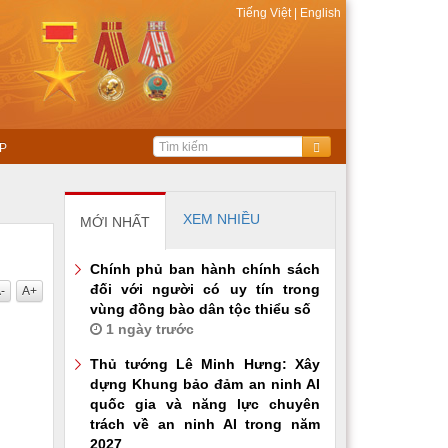
Tiếng Việt
|
English
P
XEM NHIỀU
MỚI NHẤT
Chính phủ ban hành chính sách
đối với người có uy tín trong
-
A+
vùng đồng bào dân tộc thiểu số
1 ngày trước
Thủ tướng Lê Minh Hưng: Xây
dựng Khung bảo đảm an ninh AI
quốc gia và năng lực chuyên
trách về an ninh AI trong năm
2027