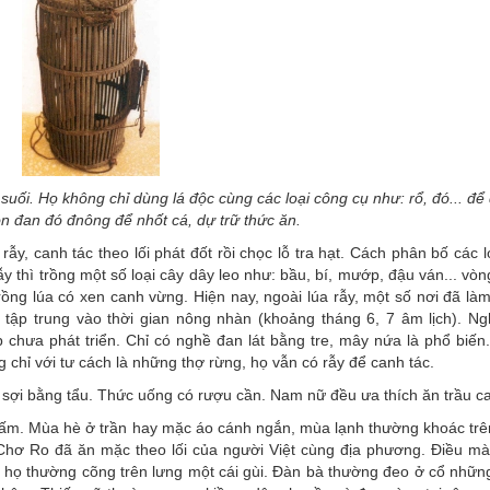
suối. Họ không chỉ dùng lá độc cùng các loại công cụ như: rổ, đó... để
n đan đó đnông để nhốt cá, dự trữ thức ăn.
y, canh tác theo lối phát đốt rồi chọc lỗ tra hạt. Cách phân bố các l
y thì trồng một số loại cây dây leo như: bầu, bí, mướp, đậu ván... vòn
 trồng lúa có xen canh vừng. Hiện nay, ngoài lúa rẫy, một số nơi đã là
 tập trung vào thời gian nông nhàn (khoảng tháng 6, 7 âm lịch). N
 chưa phát triển. Chỉ có nghề đan lát bằng tre, mây nứa là phổ biến
chỉ với tư cách là những thợ rừng, họ vẫn có rẫy để canh tác.
á sợi bằng tẩu. Thức uống có rượu cần. Nam nữ đều ưa thích ăn trầu c
tấm. Mùa hè ở trần hay mặc áo cánh ngắn, mùa lạnh thường khoác tr
Chơ Ro đã ăn mặc theo lối của người Việt cùng địa phương. Ðiều m
 họ thường cõng trên lưng một cái gùi. Ðàn bà thường đeo ở cổ nhữn