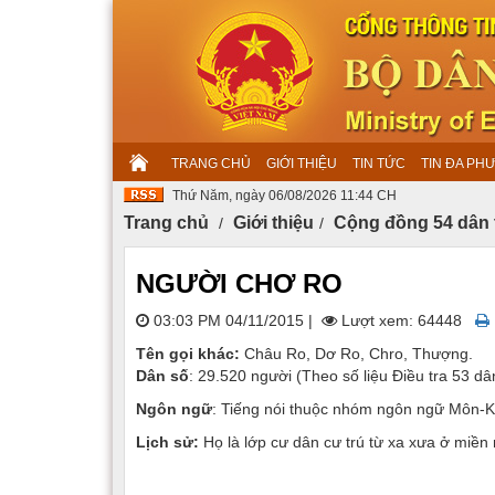
TRANG CHỦ
GIỚI THIỆU
TIN TỨC
TIN ĐA PH
Thứ Năm, ngày 06/08/2026 11:44 CH
Trang chủ
Giới thiệu
Cộng đồng 54 dân 
NGƯỜI CHƠ RO
03:03 PM 04/11/2015
|
Lượt xem: 64448
Tên gọi khác:
Châu Ro, Dơ Ro, Chro, Thượng.
Dân số
: 29.520 người (Theo số liệu Điều tra 53 dâ
Ngôn ngữ
: Tiếng nói thuộc nhóm ngôn ngữ Môn-
Lịch sử:
Họ là lớp cư dân cư trú từ xa xưa ở miề