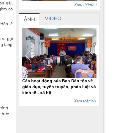
on gái.
Xem thêm>>
 gồm có
VIDEO
ẢNH
 Hôn lễ
 ra gọi
ng tang
Các hoạt động của Ban Dân tộc về
giáo dục, tuyên truyền, pháp luật và
kinh tế - xã hội
Xem thêm>>
hướng
 trúc