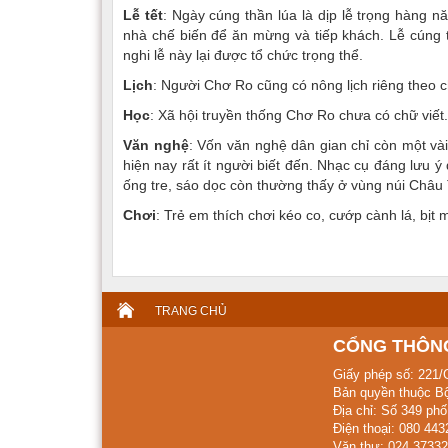
Lễ tết
: Ngày cúng thần lúa là dịp lễ trọng hàng 
nhà chế biến để ăn mừng và tiếp khách. Lễ cúng 
nghi lễ này lại được tổ chức trọng thể.
Lịch
: Người Chơ Ro cũng có nông lịch riêng theo c
Học
: Xã hội truyền thống Chơ Ro chưa có chữ viết.
Văn nghệ
: Vốn văn nghệ dân gian chỉ còn một vài 
hiện nay rất ít người biết đến. Nhạc cụ đáng lưu ý
ống tre, sáo dọc còn thường thấy ở vùng núi Châu
Chơi
: Trẻ em thích chơi kéo co, cướp cành lá, bịt 
TRANG CHỦ
CỔNG THÔNG
Giấy phép số: 221/
Bản quyền thuộc Bộ
Địa chỉ: Số 349 ph
Điện thoại: 080 44
Văn thư: 024 37332