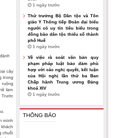
1 ngày trước
Thứ trưởng Bộ Dân tộc và Tôn
giáo Y Thông tiếp Đoàn đại biểu
người có uy tín tiêu biểu trong
đồng bào dân tộc thiểu số thành
phố Huế
1 ngày trước
 đánh
Về việc rà soát văn bản quy
phạm pháp luật bảo đảm phù
hợp với các nghị quyết, kết luận
oại cây
của Hội nghị lần thứ ba Ban
g trong
Chấp hành Trung ương Đảng
m ruộng
khoá XIV
ghề làm
1 ngày trước
. Trước
au.
THÔNG BÁO
ên mình
à khách
g chuỗi