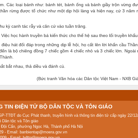
năm. Các loại bánh như: bánh tét, bánh ống và bánh giầy trộn vừng đ
thần rừng được tổ chức như một dịp hội làng và hiện nay, cứ 3 năm 
hu kỳ canh tác rẫy và căn cứ vào tuần trăng.
 Việc học hành truyền bá kiến thức cho thế hệ sau theo lối truyền khẩu
điệu hát đối đáp trong những dịp lễ hội, họ cất lên lời khẩn cầu Thần
 đến là bộ chiêng đồng 7 chiếc gồm 4 chiếc nhỏ và 3 chiếc lớn. Ngoài 
 Thành.
mắt bắt nhau, thả diều và đánh cù.
(Bức tranh Văn hóa các Dân tộc Việt Nam - NXB Gi
 TIN ĐIỆN TỬ BỘ DÂN TỘC VÀ TÔN GIÁO
GP-TTĐT do Cục Phát thanh, truyền hình và thông tin điện tử cấp ngày 22/12
 Dân tộc và Tôn giáo
ố Đội Cấn, phường Ngọc Hà, Thành phố Hà Nội
329 - Email: banbientap@moera.gov.vn
009 - Email: bdttg@moera.gov.vn