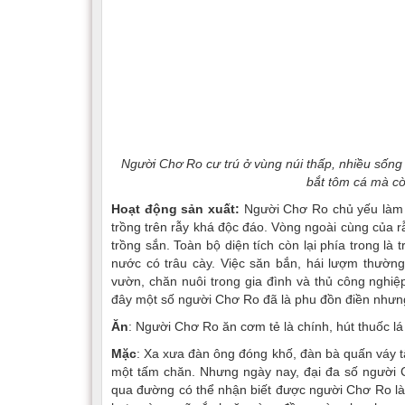
Người Chơ Ro cư trú ở vùng núi thấp, nhiều sống 
bắt tôm cá mà cò
Hoạt động sản xuất:
Người Chơ Ro chủ yếu làm rẫ
trồng trên rẫy khá độc đáo. Vòng ngoài cùng của rẫ
trồng sắn. Toàn bộ diện tích còn lại phía trong là
nước có trâu cày. Việc săn bắn, hái lượm thường
vườn, chăn nuôi trong gia đình và thủ công nghiệp
đây một số người Chơ Ro đã là phu đồn điền nhưng 
Ăn
: Người Chơ Ro ăn cơm tẻ là chính, hút thuốc l
Mặc
: Xa xưa đàn ông đóng khố, đàn bà quấn váy 
một tấm chăn. Nhưng ngày nay, đại đa số người 
qua đường có thể nhận biết được người Chơ Ro là