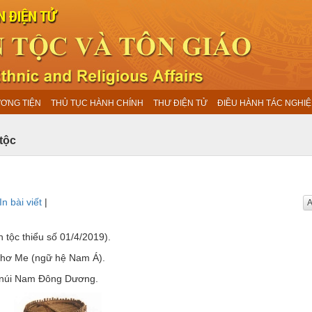
ƯƠNG TIỆN
THỦ TỤC HÀNH CHÍNH
THƯ ĐIỆN TỬ
ĐIỀU HÀNH TÁC NGHIỆ
tộc
In bài viết
|
A
n tộc thiểu số 01/4/2019).
Khơ Me (ngữ hệ Nam Á).
n núi Nam Ðông Dương.