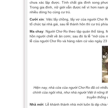
chưa xác lập được. Tính chất gia đình song phươ
Trong gia đình, nữ giới vẫn được nể vì hơn nam g
nhiều dòng họ cùng cư trú.
Cưới xin
: Việc lấy chồng, lấy vợ của người Chơ Ro 
tổ chức tại nhà gái, sau lễ thành hôn thì cư trú ph
Ma chay
: Người Chơ Ro theo tập quán thổ táng. 
hồn người chết về ăn cơm; sau đó là lễ "mở cửa 
lễ của người Chơ Ro và hàng năm cứ vào ngày 23 t
Hiện nay, nhà cửa của người Chơ Ro đã có nhiều
chính của ngôi nhà, như nhà người Việt ở nông th
truyền thống 
Nhà mới
: Lễ khánh thành nhà mới luôn là dịp chia 