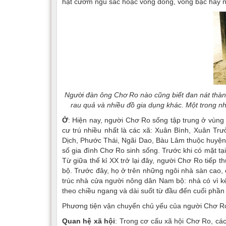
hạt cườm ngũ sắc hoặc vòng đồng, vòng bạc hay n
Người đàn ông Chơ Ro nào cũng biết đan nát thành
rau quả và nhiều đồ gia dụng khác. Một trong 
Ở
: Hiện nay, người Chơ Ro sống tập trung ở vùng
cư trú nhiều nhất là các xã: Xuân Bình, Xuân Tr
Dịch, Phước Thái, Ngãi Dao, Bàu Lâm thuộc huyện 
số gia đình Chơ Ro sinh sống. Trước khi có mặt tại
Từ giữa thế kỉ XX trở lại đây, người Chơ Ro tiế
bộ. Trước đây, họ ở trên những ngôi nhà sàn cao, 
trúc nhà cửa người nông dân Nam bộ: nhà có vì kè
theo chiều ngang và dài suốt từ đầu đến cuối phần 
Phương tiện vận chuyển chủ yếu của người Chơ Ro l
Quan hệ xã hội
: Trong cơ cấu xã hội Chơ Ro, cá