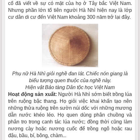
cổ đã viết về sự có mặt của họ ở Tây bắc Việt Nam.
Nhưng phần lớn tổ tiên người Hà Nhì hiện nay là lớp
cư dân di cư đến Việt Nam khoảng 300 năm trở lại đây.
Phụ nữ Hà Nhì giỏi nghề đan lát. Chiếc nón giang là
biểu tượng quen thuộc của nghề này.
Hiện vật Bảo tàng Dân tộc học Việt Nam
Hoạt động sản xuất:
Người Hà Nhì sớm biết trồng lúa
trên ruộng bậc thang. Họ giỏi việc khai khẩn tạo nên
những thửa ruộng trên sườn núi dốc với những mương
dẫn nước khéo léo. Họ quen dùng phân chuồng và
phân tro trong canh tác lúa nước; đồng thời cũng làm
nương cày hoặc nương cuốc để trồng ngô hoặc rau
đậu, bầu, bí, bông, chàm...