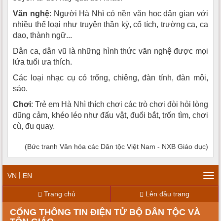
Văn nghệ
: Người Hà Nhì có nền văn học dân gian với
nhiều thể loại như truyện thần kỳ, cổ tích, trường ca, ca
dao, thành ngữ...
Dân ca, dân vũ là những hình thức văn nghệ được mọi
lứa tuổi ưa thích.
Các loại nhạc cụ có trống, chiêng, đàn tính, đàn môi,
sáo.
Chơi
: Trẻ em Hà Nhì thích chơi các trò chơi đòi hỏi lòng
dũng cảm, khéo léo như đấu vật, đuổi bắt, trốn tìm, chơi
cù, đu quay.
(Bức tranh Văn hóa các Dân tộc Việt Nam - NXB Giáo dục)
|
VN
EN
Tog
navi
Trang chủ
Lên đầu trang
CỔNG THÔNG TIN ĐIỆN TỬ BỘ DÂN TỘC VÀ