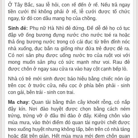
Ở Tây Bắc, sau lễ hỏi, con rể đến ở rể. Nếu trả ngay
tiền cưới thì không phải ở rể, lễ cưới được tổ chức
ngay, từ đó con dâu mang họ của chồng.
Sinh đẻ:
Phụ nữ Hà Nhì đẻ đứng. Ðể dễ đẻ họ có tục
đập vỡ ống bương đựng nước cho nước toé ra hoặc
thả ống bương nước trong có cái đục từ trên đỉnh nóc
nhà xuống, đục bắn ra giống như đứa trẻ được đẻ ra.
Có nơi sản phụ được uống nước tro của ruột voi với
mong muốn sản phụ có sức mạnh như voi. Rau đẻ
được chôn ở ngay sau cửa ra vào hay cột cạnh bếp lò.
Nhà có trẻ mới sinh được báo hiệu bằng chiếc nón úp
trên cọc ở trước cửa, nếu cọc ở phía bên phải - sinh
con gái, bên trái - sinh con trai.
Ma chay
: Quan tài bằng thân cây khoét rỗng, có nắp
đậy kín. Nơi đào huyệt được chọn bằng cách ném
trứng, trứng vỡ ở đâu thì đào ở đấy. Kiêng chôn vào
mùa mưa, vào thời điểm đó quan tài người chết được
treo xuống huyệt nhưng không lấp, bên trên có nhà táng
hoặc đặt trên giàn. Hết mùa mưa mới đem chôn quan