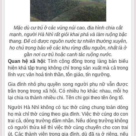
Mặc dù cư trú ở các vùng núi cao, địa hình chia cắt
mạnh, người Hà Nhì rất giỏi khai phá và làm ruộng bậc
thang. Ðể có được nguồn nước tự nhiên thường xuyên,
họ chú trọng bảo vệ các khu rừng đầu nguồn, nhất là ở
gần nơi cư trú hoặc canh tác ruộng nước.
Quan hệ xã hội
: Tính cộng đồng trong làng bản biểu
hiện khá tập trung không chỉ trong sản xuất mà cả trong
lĩnh vực văn hoá tinh thần, tôn giáo, tín ngưỡng.
Gia đình nhỏ phụ quyền song người phụ nữ vẫn được
trân trọng trong xã hội. Có nhiều họ khác nhau, mỗi họ
lại chia ra thành nhiều chi. Tên chi gọi theo tên ông tổ.
Người Hà Nhì không có tục thờ cúng chung toàn dòng
họ mà chỉ thờ cúng theo gia đình. Việc thờ cúng do con
trai cả, dòng trưởng đảm nhận. Nếu dòng trưởng không
có người thừa kế thì việc thờ cúng chuyển cho con trai
út. Các thành viên trong gia đình, dù đã ra ở riêng, nếu