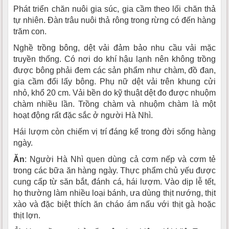
Phát triển chăn nuôi gia súc, gia cầm theo lối chăn thả
tự nhiên. Ðàn trâu nuôi thả rông trong rừng có đến hàng
trăm con.
Nghề trồng bông, dệt vải đảm bảo nhu cầu vải mặc
truyền thống. Có nơi do khí hậu lạnh nên không trồng
được bông phải đem các sản phẩm như chàm, đồ đan,
gia cầm đổi lấy bông. Phụ nữ dệt vải trên khung cửi
nhỏ, khổ 20 cm. Vải bền do kỹ thuật dệt đo được nhuộm
chàm nhiều lần. Trồng chàm và nhuộm chàm là một
hoạt động rất đặc sắc ở người Hà Nhì.
Hái lượm còn chiếm vị trí đáng kể trong đời sống hàng
ngày.
Ăn
: Người Hà Nhì quen dùng cả cơm nếp và cơm tẻ
trong các bữa ăn hàng ngày. Thực phẩm chủ yếu được
cung cấp từ săn bắt, đánh cá, hái lượm. Vào dịp lễ tết,
họ thường làm nhiều loại bánh, ưa dùng thịt nướng, thịt
xào và đặc biệt thích ăn cháo ám nấu với thịt gà hoặc
thịt lợn.