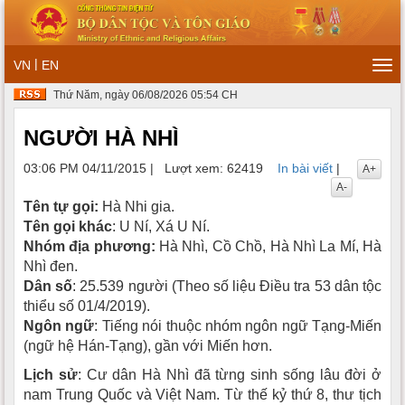
|
VN
EN
Tog
navi
Thứ Năm, ngày 06/08/2026 05:54 CH
NGƯỜI HÀ NHÌ
03:06 PM 04/11/2015
|
Lượt xem: 62419
In bài viết
|
A+
A-
Tên tự gọi:
Hà Nhi gia.
Tên gọi khác
: U Ní, Xá U Ní.
Nhóm địa phương:
Hà Nhì, Cồ Chồ, Hà Nhì La Mí, Hà
Nhì đen.
Dân số
: 25.539 người (Theo số liệu Điều tra 53 dân tộc
thiểu số 01/4/2019).
Ngôn ngữ
: Tiếng nói thuộc nhóm ngôn ngữ Tạng-Miến
(ngữ hệ Hán-Tạng), gần với Miến hơn.
Lịch sử
: Cư dân Hà Nhì đã từng sinh sống lâu đời ở
nam Trung Quốc và Việt Nam. Từ thế kỷ thứ 8, thư tịch