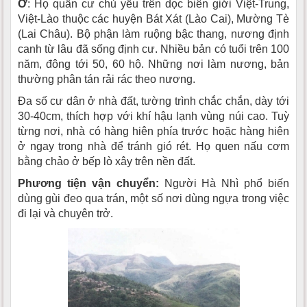
Ở
: Họ quần cư chủ yếu trên dọc biên giới Việt-Trung,
Việt-Lào thuộc các huyện Bát Xát (Lào Cai), Mường Tè
(Lai Châu). Bộ phận làm ruộng bậc thang, nương định
canh từ lâu đã sống định cư. Nhiều bản có tuổi trên 100
năm, đông tới 50, 60 hộ. Những nơi làm nương, bản
thường phân tán rải rác theo nương.
Ða số cư dân ở nhà đất, tường trình chắc chắn, dày tới
30-40cm, thích hợp với khí hậu lạnh vùng núi cao. Tuỳ
từng nơi, nhà có hàng hiên phía trước hoặc hàng hiên
ở ngay trong nhà để tránh gió rét. Họ quen nấu cơm
bằng chảo ở bếp lò xây trên nền đất.
Phương tiện vận chuyển:
Người Hà Nhì phổ biến
dùng gùi đeo qua trán, một số nơi dùng ngựa trong việc
đi lại và chuyên trở.