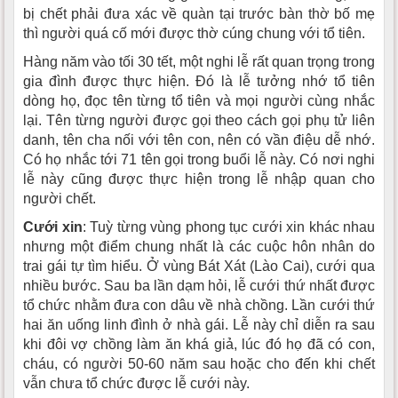
bị chết phải đưa xác về quàn tại trước bàn thờ bố mẹ
thì người quá cố mới được thờ cúng chung với tổ tiên.
Hàng năm vào tối 30 tết, một nghi lễ rất quan trọng trong
gia đình được thực hiện. Ðó là lễ tưởng nhớ tổ tiên
dòng họ, đọc tên từng tổ tiên và mọi người cùng nhắc
lại. Tên từng người được gọi theo cách gọi phụ tử liên
danh, tên cha nối với tên con, nên có vần điệu dễ nhớ.
Có họ nhắc tới 71 tên gọi trong buổi lễ này. Có nơi nghi
lễ này cũng được thực hiện trong lễ nhập quan cho
người chết.
Cưới xin
: Tuỳ từng vùng phong tục cưới xin khác nhau
nhưng một điểm chung nhất là các cuộc hôn nhân do
trai gái tự tìm hiểu. Ở vùng Bát Xát (Lào Cai), cưới qua
nhiều bước. Sau ba lần dạm hỏi, lễ cưới thứ nhất được
tổ chức nhằm đưa con dâu về nhà chồng. Lần cưới thứ
hai ăn uống linh đình ở nhà gái. Lễ này chỉ diễn ra sau
khi đôi vợ chồng làm ăn khá giả, lúc đó họ đã có con,
cháu, có người 50-60 năm sau hoặc cho đến khi chết
vẫn chưa tổ chức được lễ cưới này.