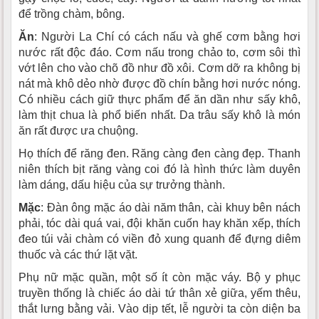
để trồng chàm, bông.
Ăn
: Người La Chí có cách nấu và ghế cơm bằng hơi
nước rất độc đáo. Cơm nấu trong chảo to, cơm sôi thì
vớt lên cho vào chõ đồ như đồ xôi. Cơm dỡ ra không bị
nát mà khô dẻo nhờ được đồ chín bằng hơi nước nóng.
Có nhiều cách giữ thực phẩm để ăn dần như sấy khô,
làm thịt chua là phổ biến nhất. Da trâu sấy khô là món
ăn rất được ưa chuộng.
Họ thích để răng đen. Răng càng đen càng đẹp. Thanh
niên thích bịt răng vàng coi đó là hình thức làm duyên
làm dáng, dấu hiệu của sự trưởng thành.
Mặc
: Ðàn ông mặc áo dài năm thân, cài khuy bên nách
phải, tóc dài quá vai, đội khăn cuốn hay khăn xếp, thích
đeo túi vải chàm có viền đỏ xung quanh để đựng diêm
thuốc và các thứ lặt vặt.
Phụ nữ mặc quần, một số ít còn mặc váy. Bộ y phục
truyền thống là chiếc áo dài tứ thân xẻ giữa, yếm thêu,
thắt lưng bằng vải. Vào dịp tết, lễ người ta còn diện ba