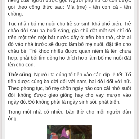
riêng của người được gọi. Người phụ nữ có con được
gọi theo công thức sau: Mìa (mẹ) - tên con cả - tên
chồng.
Tục nhận bố mẹ nuôi cho trẻ sơ sinh khá phổ biến. Trẻ
chào đời sau ba buổi sáng, gia chủ đặt một sợi chỉ đỏ
trên một trên một bát nước đầy ở trên bàn thờ, chờ ai
đó vào nhà trước sẽ được làm bố mẹ nuôi, đặt tên cho
cháu bé. Trẻ khóc nhiều được quan niệm là tên chưa
hợp, phải bói tìm dòng họ thích hợp làm bố mẹ nuôi đặt
tên cho con.
Thờ cúng
: Người ta cúng tổ tiên vào các dịp lễ tết. Tổ
tiên được cúng ba đời đối với nam, hai đời đối với nữ.
Theo phong tục, bố mẹ chôn ngày nào con cái nhớ suốt
đời không được gieo giống hay cho vay, mượn vào
ngày đó. Ðó không phải là ngày sinh sôi, phát triển.
Trong một nhà có nhiều bàn thờ cho mỗi người đàn
ông.