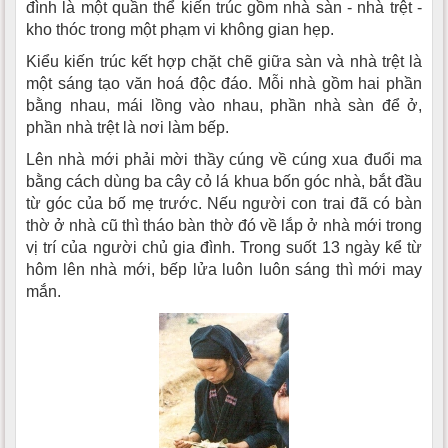
đình là một quần thể kiến trúc gồm nhà sàn - nhà trệt -
kho thóc trong một phạm vi không gian hẹp.
Kiểu kiến trúc kết hợp chặt chẽ giữa sàn và nhà trệt là
một sáng tạo văn hoá độc đáo. Mỗi nhà gồm hai phần
bằng nhau, mái lồng vào nhau, phần nhà sàn để ở,
phần nhà trệt là nơi làm bếp.
Lên nhà mới phải mời thầy cúng về cúng xua đuổi ma
bằng cách dùng ba cây cỏ lá khua bốn góc nhà, bắt đầu
từ góc của bố mẹ trước. Nếu người con trai đã có bàn
thờ ở nhà cũ thì tháo bàn thờ đó về lắp ở nhà mới trong
vị trí của người chủ gia đình. Trong suốt 13 ngày kể từ
hôm lên nhà mới, bếp lửa luôn luôn sáng thì mới may
mắn.