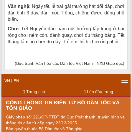
Văn nghệ
: Ngày tết, lễ trai gái thường hát đối đáp, chơi
đàn tính 3 dây, đàn môi. Trống, chiêng được dùng phổ
biến.
Chơi
: Tết Nguyên đán nam nữ thường tập trung ở bãi
rộng chơi ném còn, đánh quay, chơi đu thăng bằng. Tết
tháng tám họ chơi đu dây. Trẻ em thích chơi ống phốc.
(Bức tranh Văn hóa các Dân tộc Việt Nam - NXB Giáo dục)
|
VN
EN
Tog
navi
Trang chủ
Lên đầu trang
CỔNG THÔNG TIN ĐIỆN TỬ BỘ DÂN TỘC VÀ
TÔN GIÁO
Giấy phép số: 221/GP-TTĐT do Cục Phát thanh, truyền hình và
thông tin điện tử cấp ngày 22/12/2025
Bản quyền thuộc Bộ Dân tộc và Tôn giáo