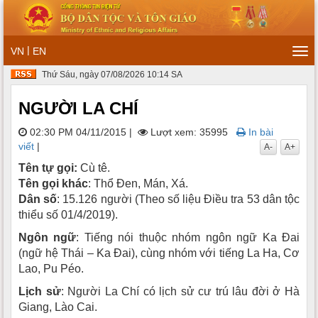
|
VN
EN
Tog
navi
Thứ Sáu, ngày 07/08/2026 10:14 SA
NGƯỜI LA CHÍ
02:30 PM 04/11/2015
|
Lượt xem: 35995
In bài
viết
|
A-
A+
Tên tự gọi:
Cù tê.
Tên gọi khác
: Thổ Ðen, Mán, Xá.
Dân số
: 15.126 người (Theo số liệu Điều tra 53 dân tộc
thiểu số 01/4/2019).
Ngôn ngữ
: Tiếng nói thuộc nhóm ngôn ngữ Ka Ðai
(ngữ hệ Thái – Ka Ðai), cùng nhóm với tiếng La Ha, Cơ
Lao, Pu Péo.
Lịch sử
: Người La Chí có lịch sử cư trú lâu đời ở Hà
Giang, Lào Cai.