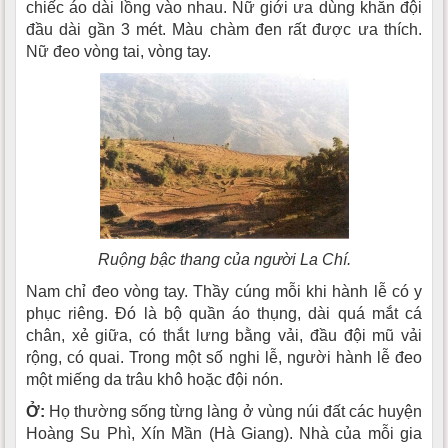
chiếc áo dài lồng vào nhau. Nữ giới ưa dùng khăn đội
đầu dài gần 3 mét. Màu chàm đen rất được ưa thích.
Nữ đeo vòng tai, vòng tay.
Ruộng bậc thang của người La Chí.
Nam chỉ đeo vòng tay. Thầy cúng mỗi khi hành lễ có y
phục riêng. Ðó là bộ quần áo thụng, dài quá mắt cá
chân, xẻ giữa, có thắt lưng bằng vải, đầu đội mũ vải
rộng, có quai. Trong một số nghi lễ, người hành lễ đeo
một miếng da trâu khô hoặc đội nón.
Ở:
Họ thường sống từng làng ở vùng núi đất các huyện
Hoàng Su Phì, Xín Mần (Hà Giang). Nhà của mỗi gia