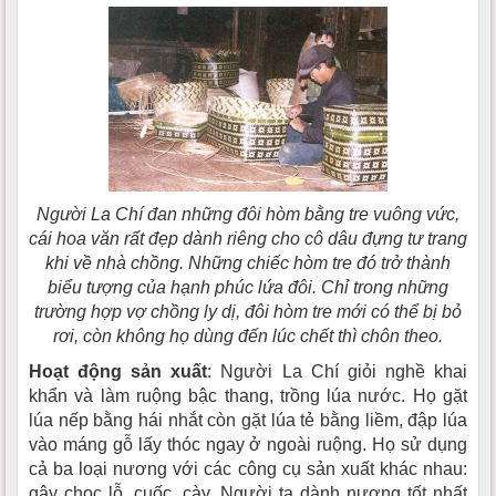
Người La Chí đan những đôi hòm bằng tre vuông vức,
cái hoa văn rất đẹp dành riêng cho cô dâu đựng tư trang
khi về nhà chồng. Những chiếc hòm tre đó trở thành
biểu tượng của hạnh phúc lứa đôi. Chỉ trong những
trường hợp vợ chồng ly dị, đôi hòm tre mới có thể bị bỏ
rơi, còn không họ dùng đến lúc chết thì chôn theo.
Hoạt động sản xuất
: Người La Chí giỏi nghề khai
khẩn và làm ruộng bậc thang, trồng lúa nước. Họ gặt
lúa nếp bằng hái nhắt còn gặt lúa tẻ bằng liềm, đập lúa
vào máng gỗ lấy thóc ngay ở ngoài ruộng. Họ sử dụng
cả ba loại nương với các công cụ sản xuất khác nhau:
gậy chọc lỗ, cuốc, cày. Người ta dành nương tốt nhất