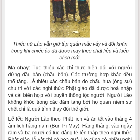
Thiếu nữ Lào vẫn giữ tập quán mặc váy và đội khăn
trong khi chiếc áo đã được may theo chất liệu và kiểu
cách mới.
Ma chay:
Tục thiêu xác chỉ thực hiện đối với người
đứng đầu bản (chầu bản). Các trường hợp khác đều
thổ táng. Lễ thiêu xác chầu bản do chẩu hua (ông sư)
chủ trì với các nghi thức Phật giáo đã được hoà nhập
và cải biến hợp với truyền thống tộc người. Người Lào
không khóc trong các đám tang bởi họ quan niệm sự
chết chỉ là quá trình thay đổi thế giới.
Lễ t
ết
: Người Lào theo Phật lịch và ăn tết vào tháng 4
âm lịch hàng năm (Bun Pi May). Hàng tháng, vào ngày
rằm và ba mươi có tục dâng lễ lên tháp theo nghi thức
Phật giáo, lễ vật chỉ có hoa quả. Họ cũng có nhiều nghi