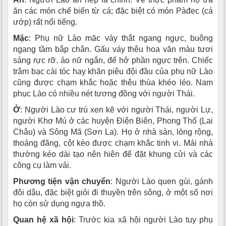
ăn các món chế biến từ cá; đặc biệt có món Pàđẹc (cá
ướp) rất nổi tiếng.
Mặc
: Phụ nữ Lào mặc váy thắt ngang ngực, buông
ngang tầm bắp chân. Gấu váy thêu hoa văn màu tươi
sáng rực rỡ. áo nữ ngắn, để hở phần ngực trên. Chiếc
trâm bạc cài tóc hay khăn piêu đội đầu của phụ nữ Lào
cũng được chạm khắc hoặc thêu thùa khéo léo. Nam
phục Lào có nhiều nét tương đồng với người Thái.
Ở
: Người Lào cư trú xen kẽ với người Thái, người Lự,
người Khơ Mú ở các huyện Ðiện Biên, Phong Thổ (Lai
Châu) và Sông Mã (Sơn La). Họ ở nhà sàn, lòng rộng,
thoáng đãng, cột kèo được chạm khắc tinh vi. Mái nhà
thường kéo dài tạo nên hiên để đặt khung cửi và các
công cụ làm vải.
Phương tiện vận chuyển
: Người Lào quen gùi, gánh
đôi dậu, đặc biệt giỏi đi thuyền trên sông, ở một số nơi
họ còn sử dụng ngựa thồ.
Quan hệ xã hội
: Trước kia xã hội người Lào tuy phụ