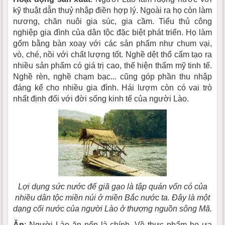
kỹ thuật dẫn thuỷ nhập điền hợp lý. Ngoài ra họ còn làm
nương, chăn nuôi gia súc, gia cầm. Tiểu thủ công
nghiệp gia đình của dân tộc đặc biệt phát triển. Họ làm
gốm bằng bàn xoay với các sản phẩm như chum vại,
vò, ché, nồi với chất lượng tốt. Nghề dệt thổ cẩm tạo ra
nhiều sản phẩm có giá trị cao, thể hiện thẩm mỹ tinh tế.
Nghề rèn, nghề chạm bạc... cũng góp phần thu nhập
đáng kể cho nhiều gia đình. Hái lượm còn có vai trò
nhất định đối với đời sống kinh tế của người Lào.
Lợi dụng sức nước để giã gạo là tập quán vốn có của
nhiều dân tộc miền núi ở miền Bắc nước ta. Ðây là một
dạng cối nước của người Lào ở thượng nguồn sông Mã.
Ăn
: Người Lào ăn nếp là chính. Về thực phẩm họ ưa