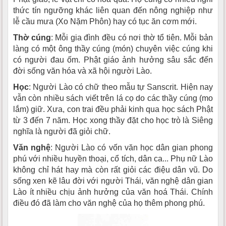
thức tín ngưỡng khác liên quan đến nông nghiệp như
lễ cầu mưa (Xo Nặm Phôn) hay có tục ăn cơm mới.
Thờ cúng
: Mỗi gia đình đều có nơi thờ tổ tiên. Mỗi bản
làng có một ông thầy cúng (món) chuyên việc cúng khi
có người đau ốm. Phật giáo ảnh hưởng sâu sắc đến
đời sống văn hóa và xã hội người Lào.
Học
: Người Lào có chữ theo mẫu tự Sanscrit. Hiện nay
vẫn còn nhiều sách viết trên lá cọ do các thầy cúng (mo
lắm) giữ. Xưa, con trai đều phải kinh qua học sách Phật
từ 3 đến 7 năm. Học xong thầy đặt cho học trò là Siêng
nghĩa là người đã giỏi chữ.
Văn nghệ
: Người Lào có vốn văn học dân gian phong
phú với nhiều huyền thoại, cổ tích, dân ca... Phụ nữ Lào
không chỉ hát hay mà còn rất giỏi các điệu dân vũ. Do
sống xen kẽ lâu đời với người Thái, văn nghệ dân gian
Lào ít nhiều chịu ảnh hưởng của văn hoá Thái. Chính
điều đó đã làm cho văn nghệ của họ thêm phong phú.