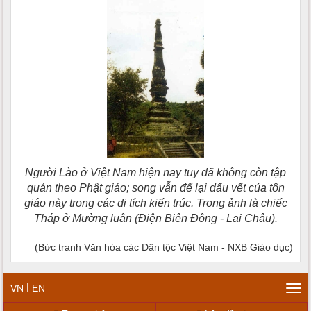
Người Lào ở Việt Nam hiện nay tuy đã không còn tập
quán theo Phật giáo; song vẫn để lại dấu vết của tôn
giáo này trong các di tích kiến trúc. Trong ảnh là chiếc
Tháp ở Mường luân (Ðiện Biên Ðông - Lai Châu).
(Bức tranh Văn hóa các Dân tộc Việt Nam - NXB Giáo dục)
|
VN
EN
Tog
navi