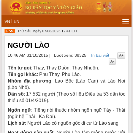
|
VN
EN
Tog
navi
Thứ Sáu, ngày 07/08/2026 12:41 CH
NGƯỜI LÀO
10:46 AM 31/10/2015
|
Lượt xem: 38325
In bài viết
|
A+
A-
Tên tự gọi
: Thay, Thay Duồn, Thay Nhuồn.
Tên gọi khác
: Phu Thay, Phu Lào.
Nhóm địa phương
: Lào Bốc (Lào Cạn) và Lào Nọi
(Lào Nhỏ).
Dân số
: 17.532 người (Theo số liệu Điều tra 53 dân tộc
thiểu số 01/4/2019).
Ngôn ngữ
: Tiếng nói thuộc nhóm ngôn ngữ Tày - Thái
(ngữ hệ Thái - Ka Ðai).
Lịch sử
: Người Lào có nguồn gốc di cư từ Lào sang.
Hoạt động sản xuất
: Người Lào làm ruộng nước với