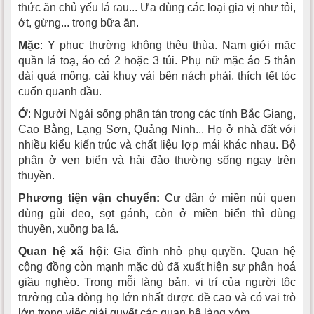
thức ăn chủ yếu lá rau... Ưa dùng các loại gia vị như tỏi,
ớt, gừng... trong bữa ăn.
Mặc
: Y phục thường không thêu thùa. Nam giới mặc
quần lá toạ, áo có 2 hoặc 3 túi. Phụ nữ mặc áo 5 thân
dài quá mông, cài khuy vải bên nách phải, thích tết tóc
cuốn quanh đầu.
Ở
: Người Ngái sống phân tán trong các tỉnh Bắc Giang,
Cao Bằng, Lạng Sơn, Quảng Ninh... Họ ở nhà đất với
nhiều kiểu kiến trúc và chất liệu lợp mái khác nhau. Bộ
phận ở ven biển và hải đảo thường sống ngay trên
thuyền.
Phương tiện vận chuyển:
Cư dân ở miền núi quen
dùng gùi đeo, sọt gánh, còn ở miền biển thì dùng
thuyền, xuồng ba lá.
Quan hệ xã hội
: Gia đình nhỏ phụ quyền. Quan hệ
cộng đồng còn mạnh mặc dù đã xuất hiện sự phân hoá
giầu nghèo. Trong mỗi làng bản, vị trí của người tộc
trưởng của dòng họ lớn nhất được đề cao và có vai trò
lớn trong việc giải quyết các quan hệ làng xóm.