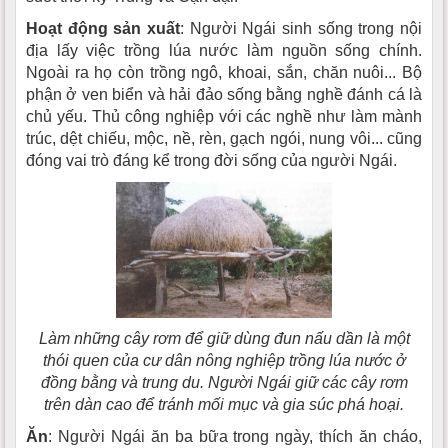
Hoạt động sản xuất
: Người Ngái sinh sống trong nội
địa lấy việc trồng lúa nước làm nguồn sống chính.
Ngoài ra họ còn trồng ngô, khoai, sắn, chăn nuôi... Bộ
phận ở ven biển và hải đảo sống bằng nghề đánh cá là
chủ yếu. Thủ công nghiệp với các nghề như làm mành
trúc, dệt chiếu, mộc, nề, rèn, gạch ngói, nung vôi... cũng
đóng vai trò đáng kể trong đời sống của người Ngái.
Làm những cây rơm để giữ dùng đun nấu dần là một
thói quen của cư dân nông nghiệp trồng lúa nước ở
đồng bằng và trung du. Người Ngái giữ các cây rơm
trên dàn cao để tránh mối mục và gia súc phá hoại.
Ăn
: Người Ngái ăn ba bữa trong ngày, thích ăn cháo,