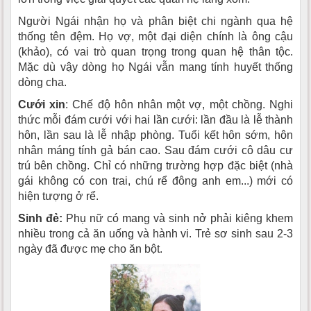
Người Ngái nhận họ và phân biệt chi ngành qua hệ
thống tên đệm. Họ vợ, một đại diện chính là ông cậu
(khảo), có vai trò quan trọng trong quan hệ thân tộc.
Mặc dù vậy dòng họ Ngái vẫn mang tính huyết thống
dòng cha.
Cưới xin
: Chế độ hôn nhân một vợ, một chồng. Nghi
thức mỗi đám cưới với hai lần cưới: lần đầu là lễ thành
hôn, lần sau là lễ nhập phòng. Tuổi kết hôn sớm, hôn
nhân máng tính gả bán cao. Sau đám cưới cô dâu cư
trú bên chồng. Chỉ có những trường hợp đặc biệt (nhà
gái không có con trai, chú rể đông anh em...) mới có
hiện tượng ở rể.
Sinh đẻ:
Phụ nữ có mang và sinh nở phải kiêng khem
nhiều trong cả ăn uống và hành vi. Trẻ sơ sinh sau 2-3
ngày đã được mẹ cho ăn bột.