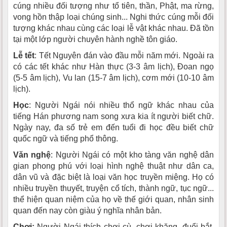
cúng nhiều đối tượng như tổ tiên, thần, Phật, ma rừng,
vong hồn thập loại chúng sinh... Nghi thức cúng mỗi đối
tượng khác nhau cùng các loại lễ vật khác nhau. Ðã tồn
tại một lớp người chuyên hành nghề tôn giáo.
Lễ tết
: Tết Nguyên đán vào đầu mỗi năm mới. Ngoài ra
có các tết khác như Hàn thực (3-3 âm lịch), Ðoan ngọ
(5-5 âm lịch), Vu lan (15-7 âm lịch), cơm mới (10-10 âm
lịch).
Học
: Người Ngái nói nhiều thổ ngữ khác nhau của
tiếng Hán phương nam song xưa kia ít người biết chữ.
Ngày nay, đa số trẻ em đến tuổi đi học đều biết chữ
quốc ngữ và tiếng phổ thông.
Văn nghệ
: Người Ngái có một kho tàng văn nghệ dân
gian phong phú với loại hình nghệ thuật như dân ca,
dân vũ và đặc biệt là loại văn học truyền miệng. Họ có
nhiều truyền thuyết, truyện cổ tích, thành ngữ, tục ngữ...
thể hiện quan niệm của họ về thế giới quan, nhân sinh
quan đến nay còn giàu ý nghĩa nhân bản.
Chơi:
Người Ngái thích chơi cù, chơi khăng, đuổi bắt,