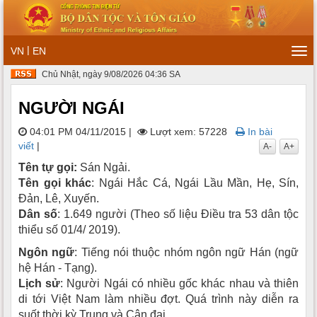
|
VN
EN
Tog
navi
Chủ Nhật, ngày 9/08/2026 04:36 SA
NGƯỜI NGÁI
04:01 PM 04/11/2015
|
Lượt xem: 57228
In bài
viết
|
A-
A+
Tên tự gọi:
Sán Ngải.
Tên gọi khác
: Ngái Hắc Cá, Ngái Lầu Mần, Hẹ, Sín,
Ðản, Lê, Xuyến.
Dân số
: 1.649 người (Theo số liệu Điều tra 53 dân tộc
thiểu số 01/4/ 2019).
Ngôn ngữ
: Tiếng nói thuộc nhóm ngôn ngữ Hán (ngữ
hệ Hán - Tạng).
Lịch sử
: Người Ngái có nhiều gốc khác nhau và thiên
di tới Việt Nam làm nhiều đợt. Quá trình này diễn ra
suốt thời kỳ Trung và Cận đại.