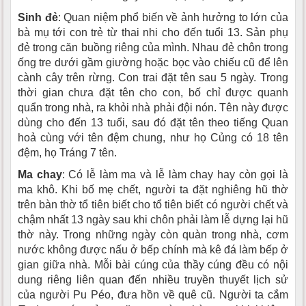
Sinh đẻ
: Quan niệm phổ biến về ảnh hưởng to lớn của
bà mụ tới con trẻ từ thai nhi cho đến tuổi 13. Sản phụ
đẻ trong căn buồng riêng của mình. Nhau đẻ chôn trong
ống tre dưới gầm giường hoặc bọc vào chiếu cũ để lên
cành cây trên rừng. Con trai đặt tên sau 5 ngày. Trong
thời gian chưa đặt tên cho con, bố chỉ được quanh
quẩn trong nhà, ra khỏi nhà phải đội nón. Tên này được
dùng cho đến 13 tuổi, sau đó đặt tên theo tiếng Quan
hoả cùng với tên đệm chung, như họ Củng có 18 tên
đệm, họ Tráng 7 tên.
Ma chay
: Có lễ làm ma và lễ làm chay hay còn gọi là
ma khô. Khi bố mẹ chết, người ta đặt nghiêng hũ thờ
trên bàn thờ tổ tiên biết cho tổ tiên biết có người chết và
chậm nhất 13 ngày sau khi chôn phải làm lễ dựng lại hũ
thờ này. Trong những ngày còn quàn trong nhà, cơm
nước không được nấu ở bếp chính mà kê đá làm bếp ở
gian giữa nhà. Mỗi bài cúng của thầy cúng đều có nội
dung riêng liên quan đến nhiều truyền thuyết lịch sử
của người Pu Péo, đưa hồn về quê cũ. Người ta cắm