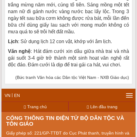
trắng mừng năm mới, cúng tổ tiên. Sáng mồng một tết
nam nữ đi gánh nước vàng nước bạc lấy lộc. Trong 3
ngày tết sau bữa cơm không được rửa bát, mỗi lần đến
bữa chỉ dùng giấy lau sạch với mong muốn không có
mưa quá to sẽ trôi hết đất mầu.
Lịch
: Sử dụng lịch 12 con vật, khớp với âm lịch.
Văn nghệ
: Hát đám cưới xin dâu giữa nhà trai và nhà
gái suốt 3-4 giờ trở thành một sinh hoạt văn nghệ rất
độc đáo. Ðám cưới là dịp để trai gái ca hát, vui chơi.
(Bức tranh Văn hóa các Dân tộc Việt Nam - NXB Giáo dục)
|
VN
EN
Tog
navi
Trang chủ
Lên đầu trang
CỔNG THÔNG TIN ĐIỆN TỬ BỘ DÂN TỘC VÀ
TÔN GIÁO
Giấy phép số: 221/GP-TTĐT do Cục Phát thanh, truyền hình và