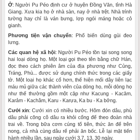
Ở
: Người Pu Péo định cư ở huyện Ðồng Văn, tỉnh Hà
Giang. Xưa kia họ ở nhà sàn, nay ở nhà trệt. Nhà trình
tường hay chỉ là ván bưng, lợp ngói máng hoặc cỏ
gianh.
Phương tiện vận chuyển
: Phổ biến dùng gùi đeo
lưng.
Các quan hệ xã hội
: Người Pu Péo tồn tại song song
hai loại dòng họ. Một loại gọi theo tên bằng chữ Hán,
đọc theo cách phiên âm của địa phương như Củng,
Tráng, Phù... được sử dụng chính thức trong các giấy
tờ. Một loại họ khác cổ hơn, thể hiện mối dây liên lạc
máu mủ giữa các thành viên của dòng họ, mỗi dòng họ
như thế thường gồm một cặp như Kacung - Kacăm,
Karảm - Kachâm, Karu - Karựa, Ka bu - Ka bởng.
Cưới xin
: Cưới xin có nhiều bước. Hôm đón dâu, phù
dâu phải cõng cô dâu ra khỏi cổng để theo đoàn nhà
trai về. Trong bữa cơm cúng tổ tiên, thức ăn để trên
nong, cả nhà cùng dâu rể phải ăn bốc. Lễ lại mặt tiến
hành nhiều lần, sau ngày cưới 3,7, 13, 30 ngày.