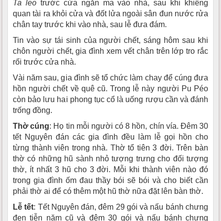
Ta leo
trước cửa ngăn ma vào nhà, sau khi khiêng
quan tài ra khỏi cửa và đốt lửa ngoài sân đun nước rửa
chân tay trước khi vào nhà, sau lễ đưa đám.
Tin vào sự tái sinh của người chết, sáng hôm sau khi
chôn người chết, gia đình xem vết chân trên lớp tro rắc
rối trước cửa nhà.
Vài năm sau, gia đình sẽ tổ chức làm chay để cúng đưa
hồn người chết về quê cũ. Trong lễ này người Pu Péo
còn bảo lưu hai phong tục cổ là uống rượu cần và đánh
trống đồng.
Thờ cúng
: Họ tin mỗi người có 8 hồn, chín vía. Ðêm 30
tết Nguyên đán các gia đình đều làm lễ gọi hồn cho
từng thành viên trong nhà. Thờ tổ tiên 3 đời. Trên bàn
thờ có những hũ sành nhỏ tượng trưng cho đối tượng
thờ, ít nhất 3 hũ cho 3 đời. Mỗi khi thành viên nào đó
trong gia đình ốm đau thầy bói sẽ bói và cho biết cần
phải thờ ai để có thêm một hũ thờ nữa đặt lên bàn thờ.
Lễ tết
: Tết Nguyên đán, đêm 29 gói và nấu bánh chưng
đen tiễn năm cũ và đêm 30 gói và nấu bánh chưng