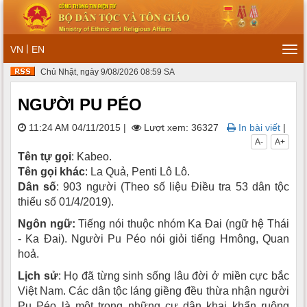
|
VN
EN
Tog
navi
Chủ Nhật, ngày 9/08/2026 08:59 SA
NGƯỜI PU PÉO
11:24 AM 04/11/2015
|
Lượt xem: 36327
In bài viết
|
A-
A+
Tên tự gọi
: Kabeo.
Tên gọi khác
: La Quả, Penti Lô Lô.
Dân số
: 903 người (Theo số liệu Điều tra 53 dân tộc
thiểu số 01/4/2019).
Ngôn ngữ:
Tiếng nói thuộc nhóm Ka Ðai (ngữ hệ Thái
- Ka Ðai). Người Pu Péo nói giỏi tiếng Hmông, Quan
hoả.
Lịch sử
: Họ đã từng sinh sống lâu đời ở miền cực bắc
Việt Nam. Các dân tộc láng giềng đều thừa nhận người
Pu Péo là một trong những cư dân khai khẩn ruộng