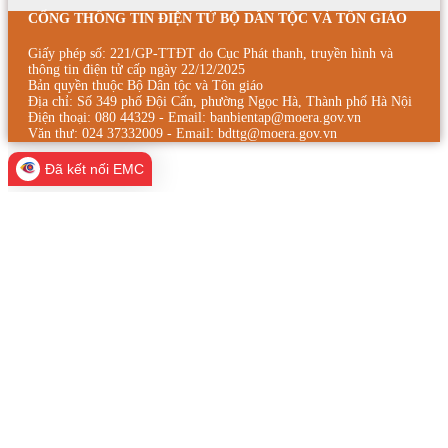
CỔNG THÔNG TIN ĐIỆN TỬ BỘ DÂN TỘC VÀ TÔN GIÁO
Giấy phép số: 221/GP-TTĐT do Cục Phát thanh, truyền hình và
thông tin điện tử cấp ngày 22/12/2025
Bản quyền thuộc Bộ Dân tộc và Tôn giáo
Địa chỉ: Số 349 phố Đội Cấn, phường Ngọc Hà, Thành phố Hà Nội
Điện thoại: 080 44329 - Email: banbientap@moera.gov.vn
Văn thư: 024 37332009 - Email: bdttg@moera.gov.vn
Đã kết nối EMC