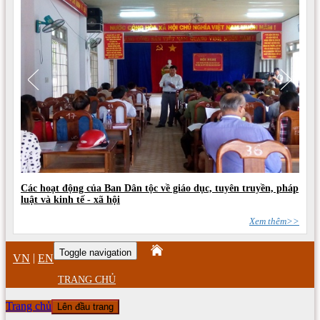
Các hoạt động của Ban Dân tộc về giáo dục, tuyên truyền, pháp
luật và kinh tế - xã hội
Xem thêm>>
Toggle navigation
|
VN
EN
TRANG CHỦ
Trang chủ
Lên đầu trang