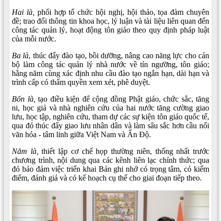
Hai là,
phối hợp tổ chức hội nghị, hội thảo, tọa đàm chuyên
đề; trao đổi thông tin khoa học, lý luận và tài liệu liên quan đến
công tác quản lý, hoạt động tôn giáo theo quy định pháp luật
của mỗi nước.
Ba là
, thúc đẩy đào tạo, bồi dưỡng, nâng cao năng lực cho cán
bộ làm công tác quản lý nhà nước về tín ngưỡng, tôn giáo;
hằng năm cùng xác định nhu cầu đào tạo ngắn hạn, dài hạn và
trình cấp có thẩm quyền xem xét, phê duyệt.
Bốn là,
tạo điều kiện để cộng đồng Phật giáo, chức sắc, tăng
ni, học giả và nhà nghiên cứu của hai nước tăng cường giao
lưu, học tập, nghiên cứu, tham dự các sự kiện tôn giáo quốc tế,
qua đó thúc đẩy giao lưu nhân dân và làm sâu sắc hơn cầu nối
văn hóa - tâm linh giữa Việt Nam và Ấn Độ.
Năm là,
thiết lập cơ chế họp thường niên, thống nhất trước
chương trình, nội dung qua các kênh liên lạc chính thức; qua
đó bảo đảm việc triển khai Bản ghi nhớ có trọng tâm, có kiểm
điểm, đánh giá và có kế hoạch cụ thể cho giai đoạn tiếp theo.