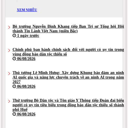
XEM NHIỀU
Bộ trưởng Nguyễn Đình Khang tiếp Ban Trị sự Tổng hội Hội
thánh Tin Lành Việt Nam (miền Bắc)
1 ngày trước
Chính phủ ban hành chính sách đối với người có uy tín trong
vùng đồng bào dân tộc thiểu số
06/08/2026
Thủ tướng Lê Minh Hưng: Xây dựng Khung bảo đảm an ninh
AI quốc gia và năng lực chuyên trách về an ninh AI trong năm
2027
06/08/2026
Thứ trưởng Bộ Dân tộc và Tôn giáo Y Thông tiếp Đoàn đại biểu
người có uy tín tiêu biểu trong đồng bào dân tộc thiểu số thành
phố Huế
06/08/2026