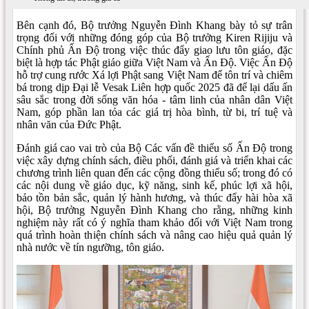
đề thiểu số Ấn Độ.
Bên cạnh đó, Bộ trưởng Nguyễn Đình Khang bày tỏ sự trân
trọng đối với những đóng góp của Bộ trưởng Kiren Rijiju và
Chính phủ Ấn Độ trong việc thúc đẩy giao lưu tôn giáo, đặc
biệt là hợp tác Phật giáo giữa Việt Nam và Ấn Độ. Việc Ấn Độ
hỗ trợ cung rước Xá lợi Phật sang Việt Nam để tôn trí và chiêm
bá trong dịp Đại lễ Vesak Liên hợp quốc 2025 đã để lại dấu ấn
sâu sắc trong đời sống văn hóa - tâm linh của nhân dân Việt
Nam, góp phần lan tỏa các giá trị hòa bình, từ bi, trí tuệ và
nhân văn của Đức Phật.
Đánh giá cao vai trò của Bộ Các vấn đề thiểu số Ấn Độ trong
việc xây dựng chính sách, điều phối, đánh giá và triển khai các
chương trình liên quan đến các cộng đồng thiểu số; trong đó có
các nội dung về giáo dục, kỹ năng, sinh kế, phúc lợi xã hội,
bảo tồn bản sắc, quản lý hành hương, và thúc đẩy hài hòa xã
hội, Bộ trưởng Nguyễn Đình Khang cho rằng, những kinh
nghiệm này rất có ý nghĩa tham khảo đối với Việt Nam trong
quá trình hoàn thiện chính sách và nâng cao hiệu quả quản lý
nhà nước về tín ngưỡng, tôn giáo.