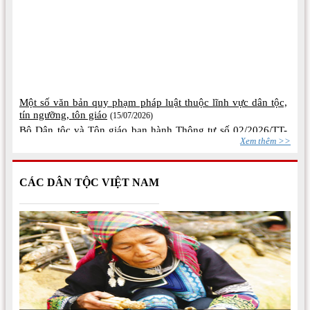
Một số văn bản quy phạm pháp luật thuộc lĩnh vực dân tộc,
tín ngưỡng, tôn giáo
(15/07/2026)
Bộ Dân tộc và Tôn giáo ban hành Thông tư số 02/2026/TT-
BDTTG
(10/06/2026)
Xem thêm >>
CÁC DÂN TỘC VIỆT NAM