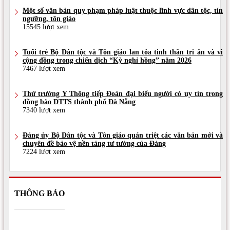
Một số văn bản quy phạm pháp luật thuộc lĩnh vực dân tộc, tín
ngưỡng, tôn giáo
15545 lượt xem
Tuổi trẻ Bộ Dân tộc và Tôn giáo lan tỏa tinh thần tri ân và vì
cộng đồng trong chiến dịch “Kỳ nghỉ hồng” năm 2026
7467 lượt xem
Thứ trưởng Y Thông tiếp Đoàn đại biểu người có uy tín trong
đồng bào DTTS thành phố Đà Nẵng
7340 lượt xem
Đảng ủy Bộ Dân tộc và Tôn giáo quán triệt các văn bản mới và
chuyên đề bảo vệ nền tảng tư tưởng của Đảng
7224 lượt xem
THÔNG BÁO