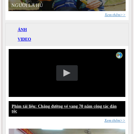
NGƯỜI LA HỦ
Xem thêm>>
ẢNH
VIDEO
Phim tài liệu: Chặng đường vẻ vang 70 năm công tác dân
tộc
Xem thêm>>