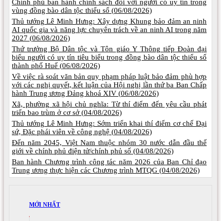
Chính phủ ban hành chính sách đối với người có uy tín trong
vùng đồng bào dân tộc thiểu số (
06/08/2026)
Thủ tướng Lê Minh Hưng: Xây dựng Khung bảo đảm an ninh
AI quốc gia và năng lực chuyên trách về an ninh AI trong năm
2027 (
06/08/2026)
Thứ trưởng Bộ Dân tộc và Tôn giáo Y Thông tiếp Đoàn đại
biểu người có uy tín tiêu biểu trong đồng bào dân tộc thiểu số
thành phố Huế (
06/08/2026)
Về việc rà soát văn bản quy phạm pháp luật bảo đảm phù hợp
với các nghị quyết, kết luận của Hội nghị lần thứ ba Ban Chấp
hành Trung ương Đảng khoá XIV (
06/08/2026)
Xã, phường xã hội chủ nghĩa: Từ thí điểm đến yêu cầu phát
triển bao trùm ở cơ sở (
04/08/2026)
Thủ tướng Lê Minh Hưng: Sớm triển khai thí điểm cơ chế Đại
sứ, Đặc phái viên về công nghệ (
04/08/2026)
Đến năm 2045, Việt Nam thuộc nhóm 30 nước dẫn đầu thế
giới về chính phủ điện tử/chính phủ số (
04/08/2026)
Ban hành Chương trình công tác năm 2026 của Ban Chỉ đạo
Trung ương thực hiện các Chương trình MTQG (
04/08/2026)
MỚI NHẤT