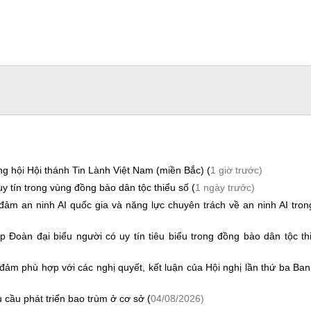
g hội Hội thánh Tin Lành Việt Nam (miền Bắc) (
1 giờ trước)
y tín trong vùng đồng bào dân tộc thiểu số (
1 ngày trước)
m an ninh AI quốc gia và năng lực chuyên trách về an ninh AI tro
 Đoàn đại biểu người có uy tín tiêu biểu trong đồng bào dân tộc th
đảm phù hợp với các nghị quyết, kết luận của Hội nghị lần thứ ba Ba
 cầu phát triển bao trùm ở cơ sở (
04/08/2026)