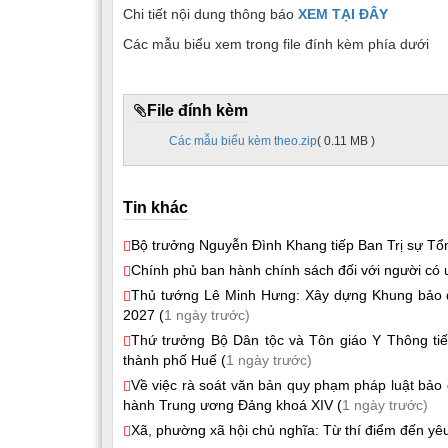
Chi tiết nội dung thông báo
XEM TẠI ĐÂY
Các mẫu biểu xem trong file đính kèm phía dưới
File đính kèm
Các mẫu biểu kèm theo.zip
( 0.11 MB )
Tin khác
Bộ trưởng Nguyễn Đình Khang tiếp Ban Trị sự Tổn
Chính phủ ban hành chính sách đối với người có u
Thủ tướng Lê Minh Hưng: Xây dựng Khung bảo đả
2027 (
1 ngày trước)
Thứ trưởng Bộ Dân tộc và Tôn giáo Y Thông tiếp
thành phố Huế (
1 ngày trước)
Về việc rà soát văn bản quy phạm pháp luật bảo 
hành Trung ương Đảng khoá XIV (
1 ngày trước)
Xã, phường xã hội chủ nghĩa: Từ thí điểm đến yêu