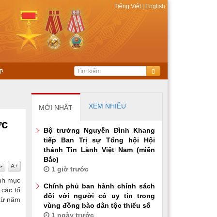
Tiếng Việt
|
English
P
XEM NHIỀU
MỚI NHẤT
ực
Bộ trưởng Nguyễn Đình Khang
tiếp Ban Trị sự Tổng hội Hội
thánh Tin Lành Việt Nam (miền
Bắc)
-
A+
1 giờ trước
nh mục
Chính phủ ban hành chính sách
 các tổ
đối với người có uy tín trong
 từ năm
vùng đồng bào dân tộc thiểu số
1 ngày trước