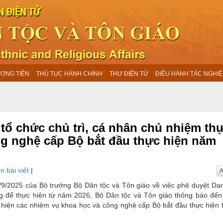
ƯƠNG TIỆN
THỦ TỤC HÀNH CHÍNH
THƯ ĐIỆN TỬ
ĐIỀU HÀNH TÁC NGHIỆ
tổ chức chủ trì, cá nhân chủ nhiệm th
g nghệ cấp Bộ bắt đầu thực hiện năm
n bài viết
|
A
9/2025 của Bộ trưởng Bộ Dân tộc và Tôn giáo về việc phê duyệt Da
 để thực hiện từ năm 2026, Bộ Dân tộc và Tôn giáo thông báo đến
ực hiện các nhiệm vụ khoa học và công nghệ cấp Bộ bắt đầu thực hiện