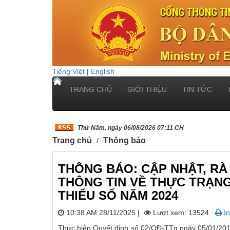
Tiếng Việt
|
English
TRANG CHỦ
GIỚI THIỆU
TIN TỨC
Thứ Năm, ngày 06/08/2026 07:11 CH
Trang chủ
Thông báo
THÔNG BÁO: CẬP NHẬT, RÀ
THÔNG TIN VỀ THỰC TRẠNG 
THIỂU SỐ NĂM 2024
10:38 AM 28/11/2025
|
Lượt xem: 13524
In
Thực hiện Quyết định số 02/QĐ-TTg ngày 05/01/2015