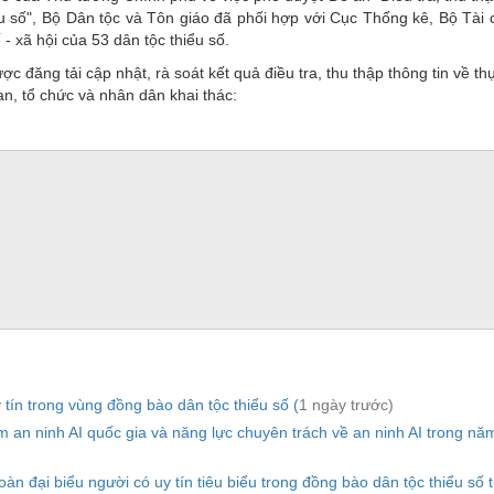
iểu số", Bộ Dân tộc và Tôn giáo đã phối hợp với Cục Thống kê, Bộ Tài 
ế - xã hội của 53 dân tộc thiểu số.
c đăng tải cập nhật, rà soát kết quả điều tra, thu thập thông tin về th
uan, tổ chức và nhân dân khai thác:
tín trong vùng đồng bào dân tộc thiểu số (
1 ngày trước)
n ninh AI quốc gia và năng lực chuyên trách về an ninh AI trong nă
n đại biểu người có uy tín tiêu biểu trong đồng bào dân tộc thiểu số 