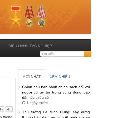
Ử
ĐIỀU HÀNH TÁC NGHIỆP
MỚI NHẤT
XEM NHIỀU
Chính phủ ban hành chính sách đối với
người có uy tín trong vùng đồng bào
dân tộc thiểu số
1 ngày trước
A-
A+
Thủ tướng Lê Minh Hưng: Xây dựng
ập thông
Khung bảo đảm an ninh AI quốc gia và