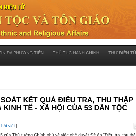
TIN ĐA PHƯƠNG TIỆN
THỦ TỤC HÀNH CHÍNH
THƯ ĐIỆN T
 SOÁT KẾT QUẢ ĐIỀU TRA, THU THẬP
KINH TẾ - XÃ HỘI CỦA 53 DÂN TỘC
 bài viết
|
 của Thủ tướng Chính phủ về việc phê duyệt Đề án "Điều tra, thu th