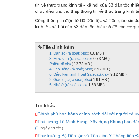
tin về thực trạng kinh tế - xã hội của 53 dân tộc th
chức điều tra, thu thập thông tin về thực trạng kinh t
Cổng thông tin điện tử Bộ Dân tộc và Tôn giáo xin đượ
kinh tế - xã hội của 53 dân tộc thiểu số để các cơ q
File đính kèm
1. Dân số (rà soát).xlsx
( 6.6 MB )
3. Mức sinh (rà soát).xlsx
( 0.73 MB )
Phiếu xã.xlsx
( 13.73 MB )
4. Lao động (rà soát).xlsx
( 2.97 MB )
6. Điều kiện sinh hoạt (rà soát).xlsx
( 9.12 MB )
2. Giáo dục (rà soát).xlsx
( 1.91 MB )
5. Nhà ở (rà soát).xlsx
( 1.58 MB )
Tin khác
Chính phủ ban hành chính sách đối với người có uy 
Thủ tướng Lê Minh Hưng: Xây dựng Khung bảo đảm a
(
1 ngày trước)
Thứ trưởng Bộ Dân tộc và Tôn giáo Y Thông tiếp Đoà