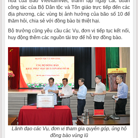
hóa của Báo VietNamNet, thành lập ngay các đoàn
công tác của Bộ Dân tộc và Tôn giáo trực tiếp đến các
địa phương, các vùng bị ảnh hưởng của bão số 10 để
thăm hỏi, chia sẻ với đồng bào bị thiệt hại.
Bộ trưởng cũng yêu cầu các Vụ, đơn vị tiếp tục kết nối,
huy động thêm các nguồn tài trợ để hỗ trợ đồng bào.
Lãnh đạo các Vụ, đơn vị tham gia quyên góp, ủng hộ
đồng bào vùng lũ