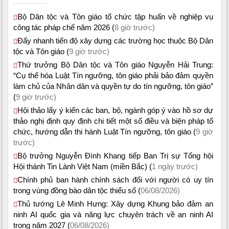
Bộ Dân tộc và Tôn giáo tổ chức tập huấn về nghiệp vụ
công tác pháp chế năm 2026 (
8 giờ trước)
Đẩy nhanh tiến độ xây dựng các trường học thuộc Bộ Dân
tộc và Tôn giáo (
9 giờ trước)
Thứ trưởng Bộ Dân tộc và Tôn giáo Nguyễn Hải Trung:
“Cụ thể hóa Luật Tín ngưỡng, tôn giáo phải bảo đảm quyền
làm chủ của Nhân dân và quyền tự do tín ngưỡng, tôn giáo”
(
9 giờ trước)
Hội thảo lấy ý kiến các ban, bộ, ngành góp ý vào hồ sơ dự
thảo nghị định quy định chi tiết một số điều và biện pháp tổ
chức, hướng dẫn thi hành Luật Tín ngưỡng, tôn giáo (
9 giờ
trước)
Bộ trưởng Nguyễn Đình Khang tiếp Ban Trị sự Tổng hội
Hội thánh Tin Lành Việt Nam (miền Bắc) (
1 ngày trước)
Chính phủ ban hành chính sách đối với người có uy tín
trong vùng đồng bào dân tộc thiểu số (
06/08/2026)
Thủ tướng Lê Minh Hưng: Xây dựng Khung bảo đảm an
ninh AI quốc gia và năng lực chuyên trách về an ninh AI
trong năm 2027 (
06/08/2026)