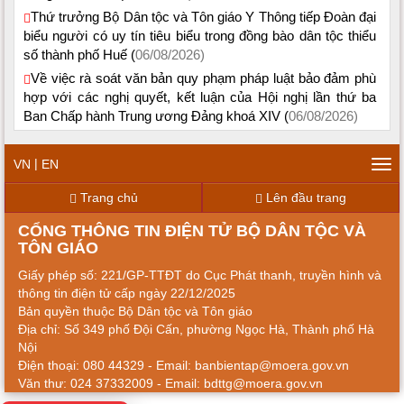
Thứ trưởng Bộ Dân tộc và Tôn giáo Y Thông tiếp Đoàn đại
biểu người có uy tín tiêu biểu trong đồng bào dân tộc thiểu
số thành phố Huế (
06/08/2026)
Về việc rà soát văn bản quy phạm pháp luật bảo đảm phù
hợp với các nghị quyết, kết luận của Hội nghị lần thứ ba
Ban Chấp hành Trung ương Đảng khoá XIV (
06/08/2026)
|
VN
EN
Tog
navi
Trang chủ
Lên đầu trang
CỔNG THÔNG TIN ĐIỆN TỬ BỘ DÂN TỘC VÀ
TÔN GIÁO
Giấy phép số: 221/GP-TTĐT do Cục Phát thanh, truyền hình và
thông tin điện tử cấp ngày 22/12/2025
Bản quyền thuộc Bộ Dân tộc và Tôn giáo
Địa chỉ: Số 349 phố Đội Cấn, phường Ngọc Hà, Thành phố Hà
Nội
Điện thoại: 080 44329 - Email: banbientap@moera.gov.vn
Văn thư: 024 37332009 - Email: bdttg@moera.gov.vn