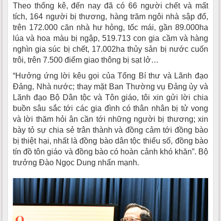
Theo thống kê, đến nay đã có 66 người chết và mất
tích, 164 người bị thương, hàng trăm ngôi nhà sập đổ,
trên 172.000 căn nhà hư hỏng, tốc mái, gần 89.000ha
lúa và hoa màu bị ngập, 519.713 con gia cầm và hàng
nghìn gia súc bị chết, 17.002ha thủy sản bị nước cuốn
trôi, trên 7.500 điểm giao thông bị sạt lở…
“Hưởng ứng lời kêu gọi của Tổng Bí thư và Lãnh đạo
Đảng, Nhà nước; thay mặt Ban Thường vụ Đảng ủy và
Lãnh đạo Bộ Dân tộc và Tôn giáo, tôi xin gửi lời chia
buồn sâu sắc tới các gia đình có thân nhân bị tử vong
và lời thăm hỏi ân cần tới những người bị thương; xin
bày tỏ sự chia sẻ trân thành và đồng cảm tới đồng bào
bị thiệt hại, nhất là đồng bào dân tộc thiểu số, đồng bào
tín đồ tôn giáo và đồng bào có hoàn cảnh khó khăn”. Bộ
trưởng Đào Ngọc Dung nhấn mạnh.