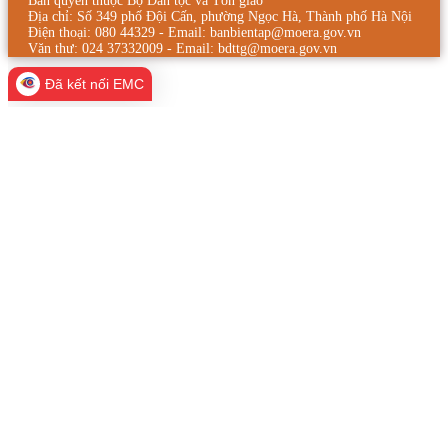
Bản quyền thuộc Bộ Dân tộc và Tôn giáo
Địa chỉ: Số 349 phố Đội Cấn, phường Ngọc Hà, Thành phố Hà Nội
Điện thoại: 080 44329 - Email: banbientap@moera.gov.vn
Văn thư: 024 37332009 - Email: bdttg@moera.gov.vn
Đã kết nối EMC