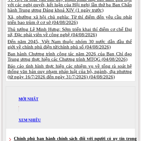
với các nghị quyết, kết luận của Hội nghị lần thứ ba Ban Chấp
hành Trung ương Đảng khoá XIV (
1 ngày trước)
Xã, phường xã hội chủ nghĩa: Từ thí điểm đến yêu cầu phát
triển bao trùm ở cơ sở (
04/08/2026)
Thủ tướng Lê Minh Hưng: Sớm triển khai thí điểm cơ chế Đại
sứ, Đặc phái viên về công nghệ (
04/08/2026)
Đến năm 2045, Việt Nam thuộc nhóm 30 nước dẫn đầu thế
giới về chính phủ điện tử/chính phủ số (
04/08/2026)
Ban hành Chương trình công tác năm 2026 của Ban Chỉ đạo
Trung ương thực hiện các Chương trình MTQG (
04/08/2026)
Báo cáo tình hình thực hiện các nhiệm vụ về tổng rà soát hệ
thống văn bản quy phạm pháp luật của bộ, ngành, địa phương
(từ ngày 16/7/2026 đến ngày 31/7/2026) (
04/08/2026)
MỚI NHẤT
XEM NHIỀU
Chính phủ ban hành chính sách đối với người có uy tín trong