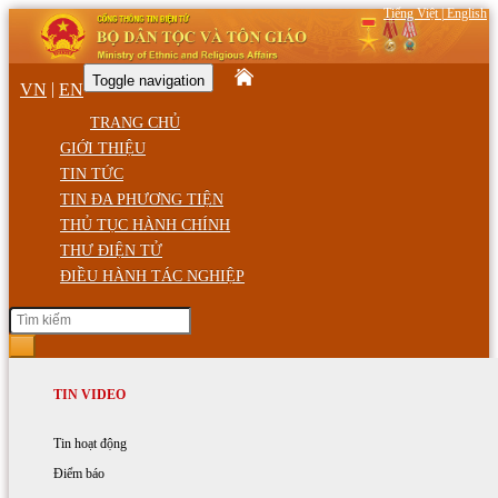
Tiếng Việt
|
English
Toggle navigation
|
VN
EN
TRANG CHỦ
GIỚI THIỆU
TIN TỨC
TIN ĐA PHƯƠNG TIỆN
THỦ TỤC HÀNH CHÍNH
THƯ ĐIỆN TỬ
ĐIỀU HÀNH TÁC NGHIỆP
Thứ Năm, ngày 06/08/2026 11:03 CH
GIỚI THIỆU
TIN HOẠT ĐỘNG
TIN VIDEO
Trang chủ
Tin tức hoạt động
Chức năng, nhiệm vụ
Hoạt động của Bộ trưởng
Tin hoạt động
Hoạt động của Bộ
Cơ cấu tổ chức
Hoạt động của Bộ Dân tộc và Tôn giáo
Điểm báo