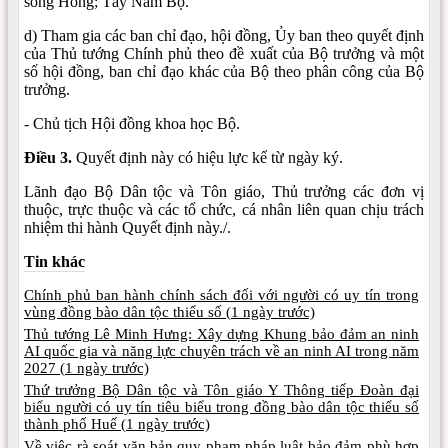
sông Hồng; Tây Nam Bộ.
d) Tham gia các ban chỉ đạo, hội đồng, Ủy ban theo quyết định
của Thủ tướng Chính phủ theo đề xuất của Bộ trưởng và một
số hội đồng, ban chỉ đạo khác của Bộ theo phân công của Bộ
trưởng.
- Chủ tịch Hội đồng khoa học Bộ.
Điều 3.
Quyết định này có hiệu lực kể từ ngày ký.
Lãnh đạo Bộ Dân tộc và Tôn giáo, Thủ trưởng các đơn vị
thuộc, trực thuộc và các tổ chức, cá nhân liên quan chịu trách
nhiệm thi hành Quyết định này./.
Tin khác
Chính phủ ban hành chính sách đối với người có uy tín trong
vùng đồng bào dân tộc thiểu số (
1 ngày trước)
Thủ tướng Lê Minh Hưng: Xây dựng Khung bảo đảm an ninh
AI quốc gia và năng lực chuyên trách về an ninh AI trong năm
2027 (
1 ngày trước)
Thứ trưởng Bộ Dân tộc và Tôn giáo Y Thông tiếp Đoàn đại
biểu người có uy tín tiêu biểu trong đồng bào dân tộc thiểu số
thành phố Huế (
1 ngày trước)
Về việc rà soát văn bản quy phạm pháp luật bảo đảm phù hợp