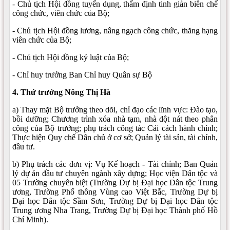
- Chủ tịch Hội đồng tuyển dụng, thẩm định tinh giản biên chế
công chức, viên chức của Bộ;
- Chủ tịch Hội đồng lương, nâng ngạch công chức, thăng hạng
viên chức của Bộ;
- Chủ tịch Hội đồng kỷ luật của Bộ;
- Chỉ huy trưởng Ban Chỉ huy Quân sự Bộ
4. Thứ trưởng Nông Thị Hà
a) Thay mặt Bộ trưởng theo dõi, chỉ đạo các lĩnh vực: Đào tạo,
bồi dưỡng; Chương trình xóa nhà tạm, nhà dột nát theo phân
công của Bộ trưởng; phụ trách công tác Cải cách hành chính;
Thực hiện Quy chế Dân chủ ở cơ sở; Quản lý tài sản, tài chính,
đầu tư.
b) Phụ trách các đơn vị: Vụ Kế hoạch - Tài chính; Ban Quản
lý dự án đầu tư chuyên ngành xây dựng; Học viện Dân tộc và
05 Trường chuyên biệt (Trường Dự bị Đại học Dân tộc Trung
ương, Trường Phổ thông Vùng cao Việt Bắc, Trường Dự bị
Đại học Dân tộc Sầm Sơn, Trường Dự bị Đại học Dân tộc
Trung ương Nha Trang, Trường Dự bị Đại học Thành phố Hồ
Chí Minh).