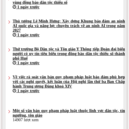
vùng đồng bào dân tộc thiểu số
1 ngày trước
Thủ tướng Lê Minh Hưng: Xây dựng Khung bảo đảm an ninh
AI quốc gia và năng lực chuyên trách về an ninh AI trong năm
2027
1 ngày trước
Thứ trưởng Bộ Dân tộc và Tôn giáo Y Thông tiếp Đoàn đại biểu
người có uy tín tiêu biểu trong đồng bào dân tộc thiểu số thành
phố Huế
1 ngày trước
Về việc rà soát văn bản quy phạm pháp luật bảo đảm phù hợp
với các nghị quyết, kết luận của Hội nghị lần thứ ba Ban Chấp
hành Trung ương Đảng khoá XIV
1 ngày trước
Một số văn bản quy phạm pháp luật thuộc lĩnh vực dân tộc, tín
ngưỡng, tôn giáo
14907 lượt xem