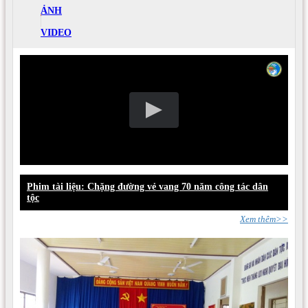
ẢNH
VIDEO
Phim tài liệu: Chặng đường vẻ vang 70 năm công tác dân
tộc
Xem thêm>>