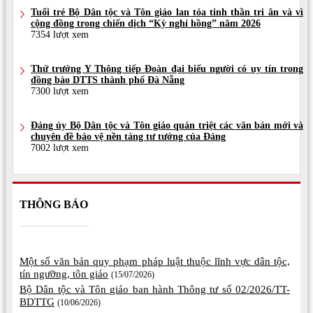
Tuổi trẻ Bộ Dân tộc và Tôn giáo lan tỏa tinh thần tri ân và vì
cộng đồng trong chiến dịch “Kỳ nghỉ hồng” năm 2026
7354 lượt xem
Thứ trưởng Y Thông tiếp Đoàn đại biểu người có uy tín trong
đồng bào DTTS thành phố Đà Nẵng
7300 lượt xem
Đảng ủy Bộ Dân tộc và Tôn giáo quán triệt các văn bản mới và
chuyên đề bảo vệ nền tảng tư tưởng của Đảng
7002 lượt xem
THÔNG BÁO
Một số văn bản quy phạm pháp luật thuộc lĩnh vực dân tộc,
tín ngưỡng, tôn giáo
(15/07/2026)
Bộ Dân tộc và Tôn giáo ban hành Thông tư số 02/2026/TT-
BDTTG
(10/06/2026)