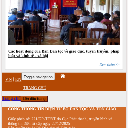
Các hoạt động của Ban Dân tộc về giáo dục, tuyên truyền, pháp
luật và kinh tế - xã hội
Xem thêm>>
Toggle navigation
|
VN
EN
TRANG CHỦ
Trang chủ
Lên đầu trang
CỔNG THÔNG TIN ĐIỆN TỬ BỘ DÂN TỘC VÀ TÔN GIÁO
Giấy phép số: 221/GP-TTĐT do Cục Phát thanh, truyền hình và
thông tin điện tử cấp ngày 22/12/2025