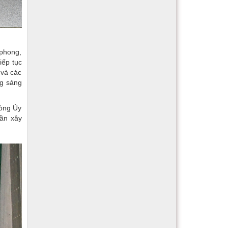
 phong,
iếp tục
 và các
ng sáng
hòng Ủy
hần xây