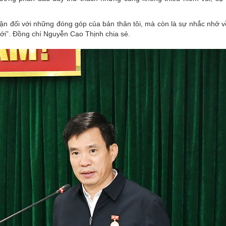
ận đối với những đóng góp của bản thân tôi, mà còn là sự nhắc nhở v
 tới”. Đồng chí Nguyễn Cao Thịnh chia sẻ.