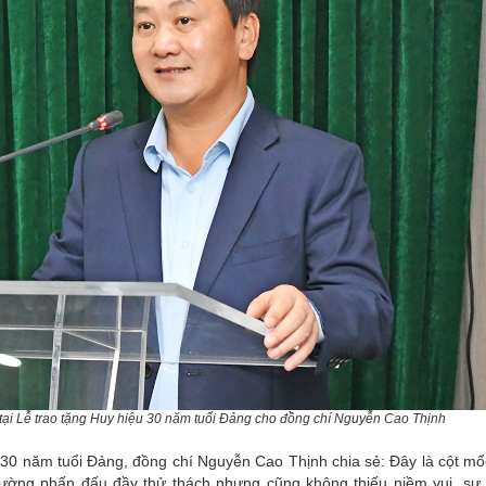
tại Lễ trao tặng Huy hiệu 30 năm tuổi Đảng cho đồng chí Nguyễn Cao Thịnh
 30 năm tuổi Đảng, đồng chí Nguyễn Cao Thịnh chia sẻ: Đây là cột m
đường phấn đấu đầy thử thách nhưng cũng không thiếu niềm vui, sự