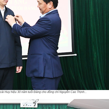
cài Huy hiệu 30 năm tuổi Đảng cho đồng chí Nguyễn Cao Thịnh...