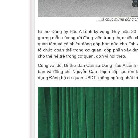
...và chúc mừng đồng c
Bí thư Đảng ủy Hầu A Lềnh kỳ vọng, Huy hiệu 30 n
gương mẫu của người đảng viên trong thực hiện ch
quan tâm và có nhiều đóng góp hơn nữa cho lĩnh 
tổ chức đoàn thể trong cơ quan, góp phần xây dự
cho thế hệ trẻ trong cơ quan, đơn vị noi theo.
Cùng với đó, Bí thư Ban Cán sự Đảng Hầu A Lềnh 
ban và đồng chí Nguyễn Cao Thịnh tiếp tục rèn l
dựng Đảng bộ cơ quan UBDT không ngừng phát tri