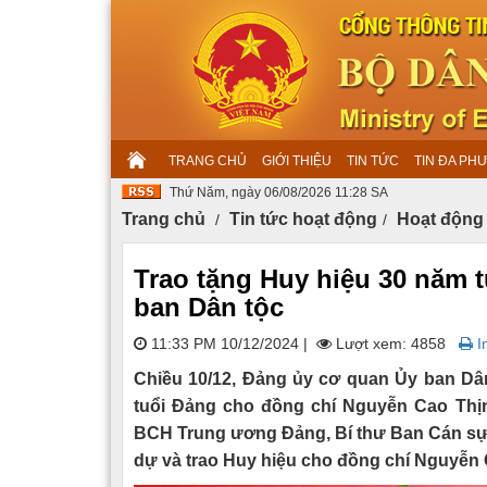
TRANG CHỦ
GIỚI THIỆU
TIN TỨC
TIN ĐA PH
Thứ Năm, ngày 06/08/2026 11:28 SA
Trang chủ
Tin tức hoạt động
Hoạt động
Trao tặng Huy hiệu 30 năm 
ban Dân tộc
11:33 PM 10/12/2024
|
Lượt xem: 4858
In
Chiều 10/12, Đảng ủy cơ quan Ủy ban Dân
tuổi Đảng cho đồng chí Nguyễn Cao Thị
BCH Trung ương Đảng, Bí thư Ban Cán sự
dự và trao Huy hiệu cho đồng chí Nguyễn 