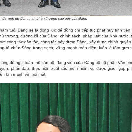
hí đã vinh dự đón nhận phần thưởng cao quý của Đảng
ăm tuổi Đảng sẽ là động lực để đồng chí tiếp tục phát huy tính tiên
ủ trương, đường lối của Đảng, chính sách, pháp luật của Nhà nước; t
vực công tác dân tộc, công tác xây dựng Đảng, xây dựng chính quyền
ng tổ chức Đảng trong sạch, vững mạnh toàn diện, luôn là tấm gươ
cũng đề nghị toàn thể cán bộ, đảng viên của Đảng bộ bộ phận Văn p
uyện, phấn đấu, thực hiện xuất sắc mọi nhiệm vụ được giao, góp p
ển lớn mạnh về mọi mặt.