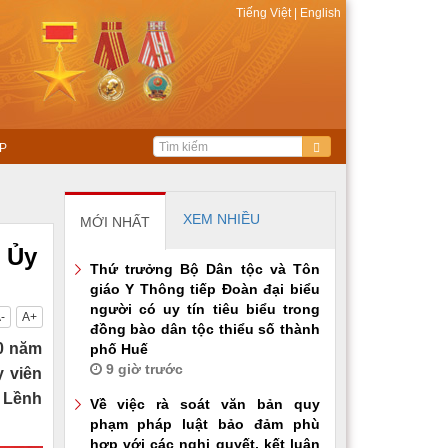
Tiếng Việt
|
English
P
XEM NHIỀU
MỚI NHẤT
ộ Ủy
Thứ trưởng Bộ Dân tộc và Tôn
giáo Y Thông tiếp Đoàn đại biểu
người có uy tín tiêu biểu trong
-
A+
đồng bào dân tộc thiểu số thành
30 năm
phố Huế
9 giờ trước
 viên
A Lềnh
Về việc rà soát văn bản quy
phạm pháp luật bảo đảm phù
hợp với các nghị quyết, kết luận