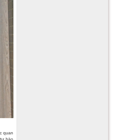
ốc quan
 tự hào