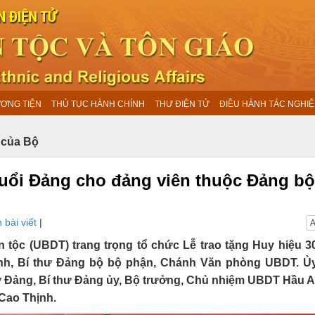
ƯƠNG TIỆN
THỦ TỤC HÀNH CHÍNH
THƯ ĐIỆN TỬ
ĐIỀU HÀNH TÁC NGHIỆ
 của Bộ
tuổi Đảng cho đảng viên thuộc Đảng b
 bài viết
|
A
 tộc (UBDT) trang trọng tổ chức Lễ trao tặng Huy hiệu 
nh, Bí thư Đảng bộ bộ phận, Chánh Văn phòng UBDT. Ủy
 Đảng, Bí thư Đảng ủy, Bộ trưởng, Chủ nhiệm UBDT Hầu 
Cao Thịnh.