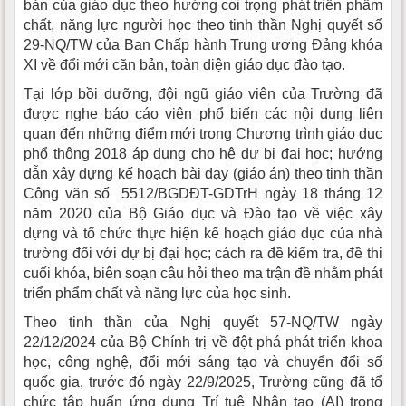
bản của giáo dục theo hướng coi trọng phát triển phẩm
chất, năng lực người học theo tinh thần Nghị quyết số
29-NQ/TW của Ban Chấp hành Trung ương Đảng khóa
XI về đổi mới căn bản, toàn diện giáo dục đào tạo.
Tại lớp bồi dưỡng, đội ngũ giáo viên của Trường đã
được nghe báo cáo viên phổ biến các nội dung liên
quan đến những điểm mới trong Chương trình giáo dục
phổ thông 2018 áp dụng cho hệ dự bị đại học; hướng
dẫn xây dựng kế hoạch bài dạy (giáo án) theo tinh thần
Công văn số 5512/BGDĐT-GDTrH ngày 18 tháng 12
năm 2020 của Bộ Giáo dục và Đào tạo về việc xây
dựng và tổ chức thực hiện kế hoạch giáo dục của nhà
trường đối với dự bị đại học; cách ra đề kiểm tra, đề thi
cuối khóa, biên soạn câu hỏi theo ma trận đề nhằm phát
triển phẩm chất và năng lực của học sinh.
Theo tinh thần của Nghị quyết 57-NQ/TW ngày
22/12/2024 của Bộ Chính trị về đột phá phát triển khoa
học, công nghệ, đổi mới sáng tạo và chuyển đổi số
quốc gia, trước đó ngày 22/9/2025, Trường cũng đã tổ
chức tập huấn ứng dụng Trí tuệ Nhân tạo (AI) trong