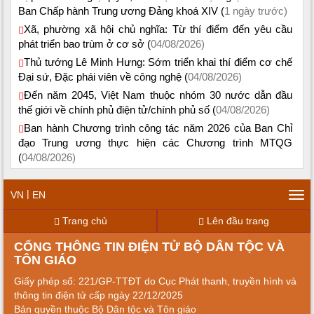
Ban Chấp hành Trung ương Đảng khoá XIV (
1 ngày trước)
Xã, phường xã hội chủ nghĩa: Từ thí điểm đến yêu cầu
phát triển bao trùm ở cơ sở (
04/08/2026)
Thủ tướng Lê Minh Hưng: Sớm triển khai thí điểm cơ chế
Đại sứ, Đặc phái viên về công nghệ (
04/08/2026)
Đến năm 2045, Việt Nam thuộc nhóm 30 nước dẫn đầu
thế giới về chính phủ điện tử/chính phủ số (
04/08/2026)
Ban hành Chương trình công tác năm 2026 của Ban Chỉ
đạo Trung ương thực hiện các Chương trình MTQG
(
04/08/2026)
|
VN
EN
Tog
navi
Trang chủ
Lên đầu trang
CỔNG THÔNG TIN ĐIỆN TỬ BỘ DÂN TỘC VÀ
TÔN GIÁO
Giấy phép số: 221/GP-TTĐT do Cục Phát thanh, truyền hình và
thông tin điện tử cấp ngày 22/12/2025
Bản quyền thuộc Bộ Dân tộc và Tôn giáo