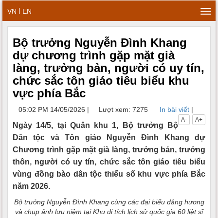
|
VN
EN
Tog
navi
Bộ trưởng Nguyễn Đình Khang
dự chương trình gặp mặt già
làng, trưởng bản, người có uy tín,
chức sắc tôn giáo tiêu biểu khu
vực phía Bắc
05:02 PM 14/05/2026
|
Lượt xem: 7275
In bài viết
|
A-
A+
Ngày 14/5, tại Quân khu 1, Bộ trưởng Bộ
Dân tộc và Tôn giáo Nguyễn Đình Khang dự
Chương trình gặp mặt già làng, trưởng bản, trưởng
thôn, người có uy tín, chức sắc tôn giáo tiêu biểu
vùng đồng bào dân tộc thiểu số khu vực phía Bắc
năm 2026.
Bộ trưởng Nguyễn Đình Khang cùng các đại biểu dâng hương
và chụp ảnh lưu niệm tại Khu di tích lịch sử quốc gia 60 liệt sĩ