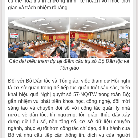
cụ thể hóa thành chương trình, kế hoạch với mốc thời
gian và trách nhiệm rõ ràng.
Các đại biểu tham dự tại điểm cầu trụ sở Bộ Dân tộc và
Tôn giáo
Đối với Bộ Dân tộc và Tôn giáo, việc tham dự Hội nghị
là cơ sở quan trọng để tiếp tục quán triệt sâu sắc, triển
khai hiệu quả Nghị quyết số 57-NQ/TW trong toàn Bộ;
gắn nhiệm vụ phát triển khoa học, công nghệ, đổi mới
sáng tạo và chuyển đổi số với công tác quản lý nhà
nước về dân tộc, tín ngưỡng, tôn giáo; thúc đẩy xây
dựng dữ liệu số, nền tảng số, cơ sở dữ liệu chuyên
ngành, phục vụ tốt hơn công tác chỉ đạo, điều hành của
Bộ và nhu cầu tiếp cận thông tin, dịch vụ của người