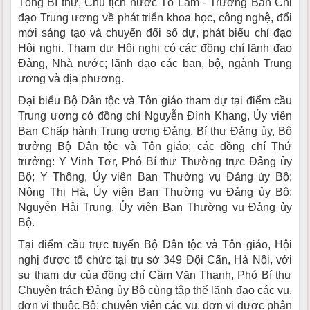
Tổng Bí thư, Chủ tịch nước Tô Lâm - Trưởng Ban Chỉ
đạo Trung ương về phát triển khoa học, công nghệ, đổi
mới sáng tạo và chuyển đổi số dự, phát biểu chỉ đạo
Hội nghị. Tham dự Hội nghị có các đồng chí lãnh đạo
Đảng, Nhà nước; lãnh đạo các ban, bộ, ngành Trung
ương và địa phương.
Đại biểu Bộ Dân tộc và Tôn giáo tham dự tại điểm cầu
Trung ương có đồng chí Nguyễn Đình Khang, Ủy viên
Ban Chấp hành Trung ương Đảng, Bí thư Đảng ủy, Bộ
trưởng Bộ Dân tộc và Tôn giáo; các đồng chí Thứ
trưởng: Y Vinh Tơr, Phó Bí thư Thường trực Đảng ủy
Bộ; Y Thông, Ủy viên Ban Thường vụ Đảng ủy Bộ;
Nông Thị Hà, Ủy viên Ban Thường vụ Đảng ủy Bộ;
Nguyễn Hải Trung, Ủy viên Ban Thường vụ Đảng ủy
Bộ.
Tại điểm cầu trực tuyến Bộ Dân tộc và Tôn giáo, Hội
nghị được tổ chức tại trụ sở 349 Đội Cấn, Hà Nội, với
sự tham dự của đồng chí Cầm Văn Thanh, Phó Bí thư
Chuyên trách Đảng ủy Bộ cùng tập thể lãnh đạo các vụ,
đơn vị thuộc Bộ; chuyên viên các vụ, đơn vị được phân