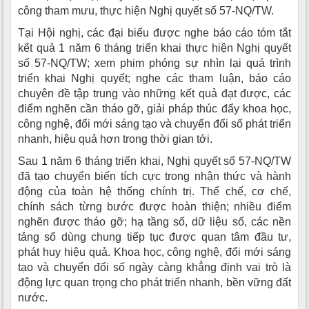
công tham mưu, thực hiện Nghị quyết số 57-NQ/TW.
Tại Hội nghị, các đại biểu được nghe báo cáo tóm tắt
kết quả 1 năm 6 tháng triển khai thực hiện Nghị quyết
số 57-NQ/TW; xem phim phóng sự nhìn lại quá trình
triển khai Nghị quyết; nghe các tham luận, báo cáo
chuyên đề tập trung vào những kết quả đạt được, các
điểm nghẽn cần tháo gỡ, giải pháp thúc đẩy khoa học,
công nghệ, đổi mới sáng tạo và chuyển đổi số phát triển
nhanh, hiệu quả hơn trong thời gian tới.
Sau 1 năm 6 tháng triển khai, Nghị quyết số 57-NQ/TW
đã tạo chuyển biến tích cực trong nhận thức và hành
động của toàn hệ thống chính trị. Thể chế, cơ chế,
chính sách từng bước được hoàn thiện; nhiều điểm
nghẽn được tháo gỡ; hạ tầng số, dữ liệu số, các nền
tảng số dùng chung tiếp tục được quan tâm đầu tư,
phát huy hiệu quả. Khoa học, công nghệ, đổi mới sáng
tạo và chuyển đổi số ngày càng khẳng định vai trò là
động lực quan trọng cho phát triển nhanh, bền vững đất
nước.