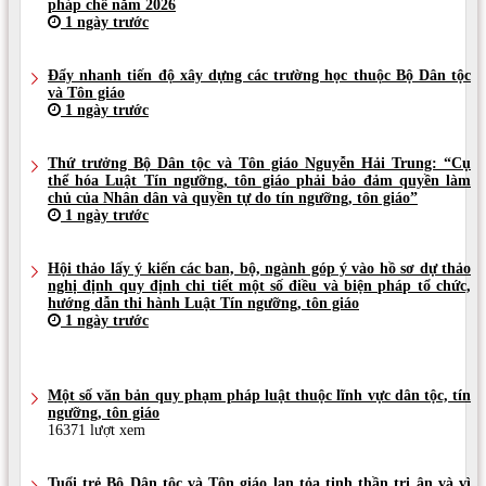
pháp chế năm 2026
1 ngày trước
Đẩy nhanh tiến độ xây dựng các trường học thuộc Bộ Dân tộc
và Tôn giáo
1 ngày trước
Thứ trưởng Bộ Dân tộc và Tôn giáo Nguyễn Hải Trung: “Cụ
thể hóa Luật Tín ngưỡng, tôn giáo phải bảo đảm quyền làm
chủ của Nhân dân và quyền tự do tín ngưỡng, tôn giáo”
1 ngày trước
Hội thảo lấy ý kiến các ban, bộ, ngành góp ý vào hồ sơ dự thảo
nghị định quy định chi tiết một số điều và biện pháp tổ chức,
hướng dẫn thi hành Luật Tín ngưỡng, tôn giáo
1 ngày trước
Một số văn bản quy phạm pháp luật thuộc lĩnh vực dân tộc, tín
ngưỡng, tôn giáo
16371 lượt xem
Tuổi trẻ Bộ Dân tộc và Tôn giáo lan tỏa tinh thần tri ân và vì