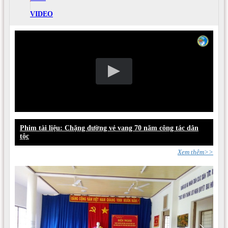
VIDEO
Phim tài liệu: Chặng đường vẻ vang 70 năm công tác dân
tộc
Xem thêm>>