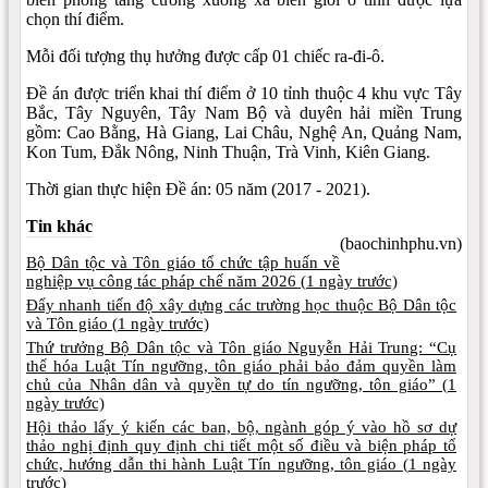
chọn thí điểm.
Mỗi đối tượng thụ hưởng được cấp 01 chiếc ra-đi-ô.
Đề án được triển khai thí điểm ở 10 tỉnh thuộc 4 khu vực Tây
Bắc, Tây Nguyên, Tây Nam Bộ và duyên hải miền Trung
gồm: Cao Bằng, Hà Giang, Lai Châu, Nghệ An, Quảng Nam,
Kon Tum, Đắk Nông, Ninh Thuận, Trà Vinh, Kiên Giang.
Thời gian thực hiện Đề án: 05 năm (2017 - 2021).
Tin khác
(baochinhphu.vn)
Bộ Dân tộc và Tôn giáo tổ chức tập huấn về
nghiệp vụ công tác pháp chế năm 2026 (
1 ngày trước)
Đẩy nhanh tiến độ xây dựng các trường học thuộc Bộ Dân tộc
và Tôn giáo (
1 ngày trước)
Thứ trưởng Bộ Dân tộc và Tôn giáo Nguyễn Hải Trung: “Cụ
thể hóa Luật Tín ngưỡng, tôn giáo phải bảo đảm quyền làm
chủ của Nhân dân và quyền tự do tín ngưỡng, tôn giáo” (
1
ngày trước)
Hội thảo lấy ý kiến các ban, bộ, ngành góp ý vào hồ sơ dự
thảo nghị định quy định chi tiết một số điều và biện pháp tổ
chức, hướng dẫn thi hành Luật Tín ngưỡng, tôn giáo (
1 ngày
trước)