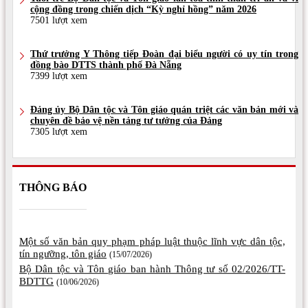
cộng đồng trong chiến dịch “Kỳ nghỉ hồng” năm 2026
7501 lượt xem
Thứ trưởng Y Thông tiếp Đoàn đại biểu người có uy tín trong
đồng bào DTTS thành phố Đà Nẵng
7399 lượt xem
Đảng ủy Bộ Dân tộc và Tôn giáo quán triệt các văn bản mới và
chuyên đề bảo vệ nền tảng tư tưởng của Đảng
7305 lượt xem
THÔNG BÁO
Một số văn bản quy phạm pháp luật thuộc lĩnh vực dân tộc,
tín ngưỡng, tôn giáo
(15/07/2026)
Bộ Dân tộc và Tôn giáo ban hành Thông tư số 02/2026/TT-
BDTTG
(10/06/2026)