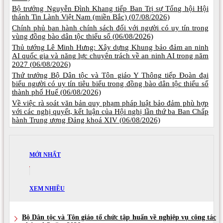
Bộ trưởng Nguyễn Đình Khang tiếp Ban Trị sự Tổng hội Hội
thánh Tin Lành Việt Nam (miền Bắc) (
07/08/2026)
Chính phủ ban hành chính sách đối với người có uy tín trong
vùng đồng bào dân tộc thiểu số (
06/08/2026)
Thủ tướng Lê Minh Hưng: Xây dựng Khung bảo đảm an ninh
AI quốc gia và năng lực chuyên trách về an ninh AI trong năm
2027 (
06/08/2026)
Thứ trưởng Bộ Dân tộc và Tôn giáo Y Thông tiếp Đoàn đại
biểu người có uy tín tiêu biểu trong đồng bào dân tộc thiểu số
thành phố Huế (
06/08/2026)
Về việc rà soát văn bản quy phạm pháp luật bảo đảm phù hợp
với các nghị quyết, kết luận của Hội nghị lần thứ ba Ban Chấp
hành Trung ương Đảng khoá XIV (
06/08/2026)
MỚI NHẤT
XEM NHIỀU
Bộ Dân tộc và Tôn giáo tổ chức tập huấn về nghiệp vụ công tác