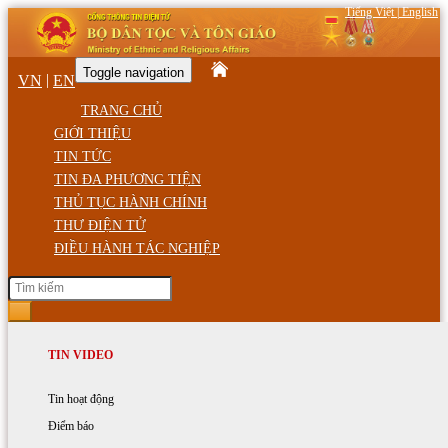
Tiếng Việt
|
English
Toggle navigation
|
VN
EN
TRANG CHỦ
GIỚI THIỆU
TIN TỨC
TIN ĐA PHƯƠNG TIỆN
THỦ TỤC HÀNH CHÍNH
THƯ ĐIỆN TỬ
ĐIỀU HÀNH TÁC NGHIỆP
Chủ Nhật, ngày 9/08/2026 07:33 SA
GIỚI THIỆU
TIN HOẠT ĐỘNG
TIN VIDEO
Trang chủ
Tin tức - Sự kiện
Chức năng, nhiệm vụ
Hoạt động của Bộ trưởng
Tin hoạt động
Chủ trương - Chính sách
Cơ cấu tổ chức
Hoạt động của Bộ Dân tộc và Tôn giáo
Điểm báo