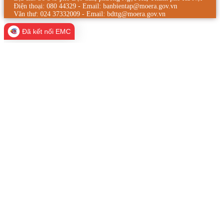
Điện thoại: 080 44329 - Email: banbientap@moera.gov.vn
Văn thư: 024 37332009 - Email: bdttg@moera.gov.vn
Đã kết nối EMC