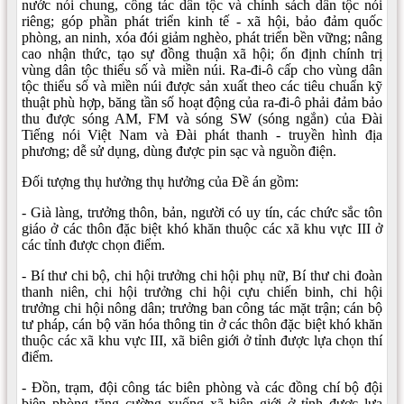
nước nói chung, công tác dân tộc và chính sách dân tộc nói
riêng; góp phần phát triển kinh tế - xã hội, bảo đảm quốc
phòng, an ninh, xóa đói giảm nghèo, phát triển bền vững; nâng
cao nhận thức, tạo sự đồng thuận xã hội; ổn định chính trị
vùng dân tộc thiểu số và miền núi. Ra-đi-ô cấp cho vùng dân
tộc thiểu số và miền núi được sản xuất theo các tiêu chuẩn kỹ
thuật phù hợp, băng tần số hoạt động của ra-đi-ô phải đảm bảo
thu được sóng AM, FM và sóng SW (sóng ngắn) của Đài
Tiếng nói Việt Nam và Đài phát thanh - truyền hình địa
phương; dễ sử dụng, dùng được pin sạc và nguồn điện.
Đối tượng thụ hưởng thụ hưởng của Đề án gồm:
- Già làng, trưởng thôn, bản, người có uy tín, các chức sắc tôn
giáo ở các thôn đặc biệt khó khăn thuộc các xã khu vực III ở
các tỉnh được chọn điểm.
- Bí thư chi bộ, chi hội trưởng chi hội phụ nữ, Bí thư chi đoàn
thanh niên, chi hội trưởng chi hội cựu chiến binh, chi hội
trưởng chi hội nông dân; trưởng ban công tác mặt trận; cán bộ
tư pháp, cán bộ văn hóa thông tin ở các thôn đặc biệt khó khăn
thuộc các xã khu vực III, xã biên giới ở tỉnh được lựa chọn thí
điểm.
- Đồn, trạm, đội công tác biên phòng và các đồng chí bộ đội
biên phòng tăng cường xuống xã biên giới ở tỉnh được lựa