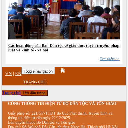
Các hoạt động của Ban Dân tộc về giáo dục, tuyên truyền, pháp
luật và kinh tế - xã hội
Xem thêm>>
Toggle navigation
|
VN
EN
TRANG CHỦ
Trang chủ
Lên đầu trang
CỔNG THÔNG TIN ĐIỆN TỬ BỘ DÂN TỘC VÀ TÔN GIÁO
Giấy phép số: 221/GP-TTĐT do Cục Phát thanh, truyền hình và
thông tin điện tử cấp ngày 22/12/2025
Bản quyền thuộc Bộ Dân tộc và Tôn giáo
Địa chỉ: Số 349 phố Đội Cấn, phường Ngọc Hà, Thành phố Hà Nội