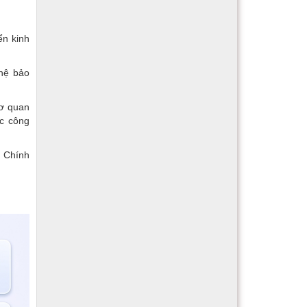
ển kinh
hệ bảo
cơ quan
ục công
g Chính