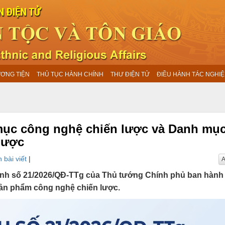
ƯƠNG TIỆN
THỦ TỤC HÀNH CHÍNH
THƯ ĐIỆN TỬ
ĐIỀU HÀNH TÁC NGHIỆ
ục công nghệ chiến lược và Danh mụ
lược
 bài viết
|
A
nh số 21/2026/QĐ-TTg của Thủ tướng Chính phủ ban hàn
ản phẩm công nghệ chiến lược.