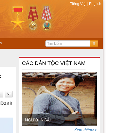
Tiếng Việt
|
English
P
CÁC DÂN TỘC VIỆT NAM
c
-
A+
h Danh
NGƯỜI NGÁI
Xem thêm>>