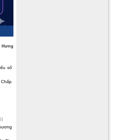
 Hưng
iểu số
n Chấp
6)
phương