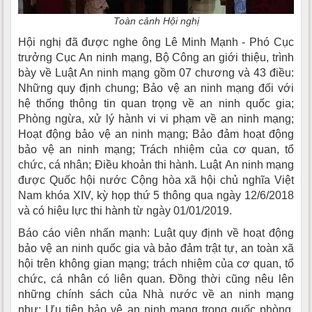
Toàn cảnh Hội nghị
Hội nghị đã được nghe ông Lê Minh Mạnh - Phó Cục
trưởng Cục An ninh mạng, Bộ Công an giới thiệu, trình
bày về Luật An ninh mạng gồm 07 chương và 43 điều:
Những quy định chung; Bảo vệ an ninh mạng đối với
hệ thống thông tin quan trọng về an ninh quốc gia;
Phòng ngừa, xử lý hành vi vi phạm về an ninh mạng;
Hoạt động bảo vệ an ninh mạng; Bảo đảm hoạt động
bảo vệ an ninh mạng; Trách nhiệm của cơ quan, tổ
chức, cá nhân; Điều khoản thi hành. Luật An ninh mạng
được Quốc hội nước Cộng hòa xã hội chủ nghĩa Việt
Nam khóa XIV, kỳ họp thứ 5 thông qua ngày 12/6/2018
và có hiệu lực thi hành từ ngày 01/01/2019.
Báo cáo viên nhấn mạnh: Luật quy định về hoạt động
bảo vệ an ninh quốc gia và bảo đảm trật tự, an toàn xã
hội trên không gian mạng; trách nhiệm của cơ quan, tổ
chức, cá nhân có liên quan. Đồng thời cũng nêu lên
những chính sách của Nhà nước về an ninh mạng
như: Ưu tiên bảo vệ an ninh mạng trong quốc phòng,