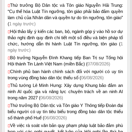
Thứ trưởng Bộ Dân tộc và Tôn giáo Nguyễn Hải Trung:
“Cụ thể hóa Luật Tín ngưỡng, tôn giáo phải bảo đảm quyền
làm chủ của Nhân dân và quyền tự do tín ngưỡng, tôn giáo”
(
1 ngày trước)
Hội thảo lấy ý kiến các ban, bộ, ngành góp ý vào hồ sơ dự
thảo nghị định quy định chi tiết một số điều và biện pháp tổ
chức, hướng dẫn thi hành Luật Tín ngưỡng, tôn giáo (
1
ngày trước)
Bộ trưởng Nguyễn Đình Khang tiếp Ban Trị sự Tổng hội
Hội thánh Tin Lành Việt Nam (miền Bắc) (
07/08/2026)
Chính phủ ban hành chính sách đối với người có uy tín
trong vùng đồng bào dân tộc thiểu số (
06/08/2026)
Thủ tướng Lê Minh Hưng: Xây dựng Khung bảo đảm an
ninh AI quốc gia và năng lực chuyên trách về an ninh AI
trong năm 2027 (
06/08/2026)
Thứ trưởng Bộ Dân tộc và Tôn giáo Y Thông tiếp Đoàn đại
biểu người có uy tín tiêu biểu trong đồng bào dân tộc thiểu
số thành phố Huế (
06/08/2026)
Về việc rà soát văn bản quy phạm pháp luật bảo đảm phù
hợp với các nghị quyết, kết luận của Hội nghị lần thứ ba