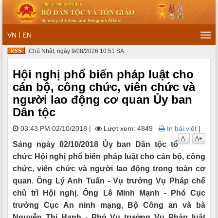
|
VN
EN
Tog
navi
Chủ Nhật, ngày 9/08/2026 10:51 SA
Hội nghị phổ biến pháp luật cho
cán bộ, công chức, viên chức và
người lao động cơ quan Ủy ban
Dân tộc
03:43 PM 02/10/2018
|
Lượt xem: 4849
In bài viết
|
A-
A+
Sáng ngày 02/10/2018 Ủy ban Dân tộc tổ
chức Hội nghị phổ biến pháp luật cho cán bộ, công
chức, viên chức và người lao động trong toàn cơ
quan. Ông Lý Anh Tuấn - Vụ trưởng Vụ Pháp chế
chủ trì Hội nghị. Ông Lê Minh Mạnh - Phó Cục
trưởng Cục An ninh mạng, Bộ Công an và bà
Nguyễn Thị Hạnh - Phó Vụ trưởng Vụ Pháp luật