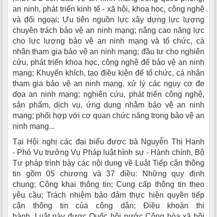
an ninh, phát triển kinh tế - xã hội, khoa học, công nghệ
và đối ngoại; Ưu tiên nguồn lực xây dựng lực lượng
chuyên trách bảo vệ an ninh mạng; nâng cao năng lực
cho lực lượng bảo vệ an ninh mạng và tổ chức, cá
nhân tham gia bảo vệ an ninh mạng; đầu tư cho nghiên
cứu, phát triển khoa học, công nghệ để bảo vệ an ninh
mạng; Khuyến khích, tạo điều kiện để tổ chức, cá nhân
tham gia bảo vệ an ninh mạng, xử lý các nguy cơ đe
dọa an ninh mạng; nghiên cứu, phát triển công nghệ,
sản phẩm, dịch vụ, ứng dụng nhằm bảo vệ an ninh
mạng; phối hợp với cơ quan chức năng trong bảo vệ an
ninh mạng...
Tại Hội nghị các đại biểu được bà Nguyễn Thị Hạnh
- Phó Vụ trưởng Vụ Pháp luật hình sự - Hành chính, Bộ
Tư pháp trình bày các nội dung về Luật Tiếp cận thông
tin gồm 05 chương và 37 điều: Những quy định
chung; Công khai thông tin; Cung cấp thông tin theo
yêu cầu; Trách nhiệm bảo đảm thực hiện quyền tiếp
cận thông tin của công dân; Điều khoản thi
hành. Luật này được Quốc hội nước Cộng hòa xã hội