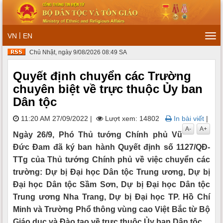
|
VN
EN
Tog
navi
Chủ Nhật, ngày 9/08/2026 08:49 SA
Quyết định chuyển các Trường
chuyên biệt về trực thuộc Ủy ban
Dân tộc
11:20 AM 27/09/2022
|
Lượt xem: 14802
In bài viết
|
A-
A+
Ngày 26/9, Phó Thủ tướng Chính phủ Vũ
Đức Đam đã ký ban hành Quyết định số 1127/QĐ-
TTg của Thủ tướng Chính phủ về việc chuyển các
trường: Dự bị Đại học Dân tộc Trung ương, Dự bị
Đại học Dân tộc Sầm Sơn, Dự bị Đại học Dân tộc
Trung ương Nha Trang, Dự bị Đại học TP. Hồ Chí
Minh và Trường Phổ thông vùng cao Việt Bắc từ Bộ
Giáo dục và Đào tạo về trực thuộc Ủy ban Dân tộc.