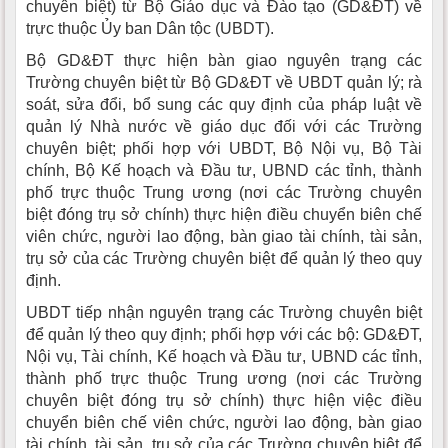
chuyên biệt) từ Bộ Giáo dục và Đào tạo (GD&ĐT) về
trực thuộc Ủy ban Dân tộc (UBDT).
Bộ GD&ĐT thực hiện bàn giao nguyên trạng các
Trường chuyên biệt từ Bộ GD&ĐT về UBDT quản lý; rà
soát, sửa đổi, bổ sung các quy định của pháp luật về
quản lý Nhà nước về giáo dục đối với các Trường
chuyên biệt; phối hợp với UBDT, Bộ Nội vụ, Bộ Tài
chính, Bộ Kế hoạch và Đầu tư, UBND các tỉnh, thành
phố trực thuộc Trung ương (nơi các Trường chuyên
biệt đóng trụ sở chính) thực hiện điều chuyển biên chế
viên chức, người lao động, bàn giao tài chính, tài sản,
trụ sở của các Trường chuyên biệt để quản lý theo quy
định.
UBDT tiếp nhận nguyên trạng các Trường chuyên biệt
để quản lý theo quy định; phối hợp với các bộ: GD&ĐT,
Nội vụ, Tài chính, Kế hoạch và Đầu tư, UBND các tỉnh,
thành phố trực thuộc Trung ương (nơi các Trường
chuyên biệt đóng trụ sở chính) thực hiện việc điều
chuyển biên chế viên chức, người lao động, bàn giao
tài chính, tài sản, trụ sở của các Trường chuyên biệt để