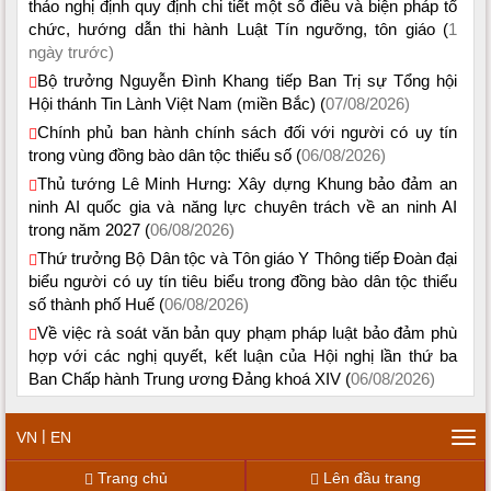
thảo nghị định quy định chi tiết một số điều và biện pháp tổ
chức, hướng dẫn thi hành Luật Tín ngưỡng, tôn giáo (
1
ngày trước)
Bộ trưởng Nguyễn Đình Khang tiếp Ban Trị sự Tổng hội
Hội thánh Tin Lành Việt Nam (miền Bắc) (
07/08/2026)
Chính phủ ban hành chính sách đối với người có uy tín
trong vùng đồng bào dân tộc thiểu số (
06/08/2026)
Thủ tướng Lê Minh Hưng: Xây dựng Khung bảo đảm an
ninh AI quốc gia và năng lực chuyên trách về an ninh AI
trong năm 2027 (
06/08/2026)
Thứ trưởng Bộ Dân tộc và Tôn giáo Y Thông tiếp Đoàn đại
biểu người có uy tín tiêu biểu trong đồng bào dân tộc thiểu
số thành phố Huế (
06/08/2026)
Về việc rà soát văn bản quy phạm pháp luật bảo đảm phù
hợp với các nghị quyết, kết luận của Hội nghị lần thứ ba
Ban Chấp hành Trung ương Đảng khoá XIV (
06/08/2026)
|
VN
EN
Tog
navi
Trang chủ
Lên đầu trang