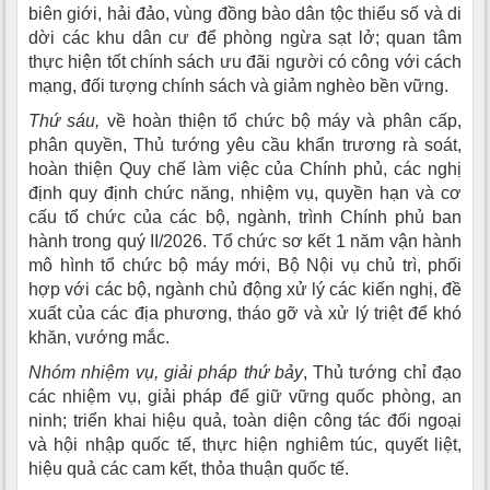
biên giới, hải đảo, vùng đồng bào dân tộc thiểu số và di
dời các khu dân cư để phòng ngừa sạt lở; quan tâm
thực hiện tốt chính sách ưu đãi người có công với cách
mạng, đối tượng chính sách và giảm nghèo bền vững.
Thứ sáu,
về hoàn thiện tổ chức bộ máy và phân cấp,
phân quyền, Thủ tướng yêu cầu khẩn trương rà soát,
hoàn thiện Quy chế làm việc của Chính phủ, các nghị
định quy định chức năng, nhiệm vụ, quyền hạn và cơ
cấu tổ chức của các bộ, ngành, trình Chính phủ ban
hành trong quý II/2026. Tổ chức sơ kết 1 năm vận hành
mô hình tổ chức bộ máy mới, Bộ Nội vụ chủ trì, phối
hợp với các bộ, ngành chủ động xử lý các kiến nghị, đề
xuất của các địa phương, tháo gỡ và xử lý triệt để khó
khăn, vướng mắc.
Nhóm nhiệm vụ, giải pháp thứ bảy
, Thủ tướng chỉ đạo
các nhiệm vụ, giải pháp để giữ vững quốc phòng, an
ninh; triển khai hiệu quả, toàn diện công tác đối ngoại
và hội nhập quốc tế, thực hiện nghiêm túc, quyết liệt,
hiệu quả các cam kết, thỏa thuận quốc tế.