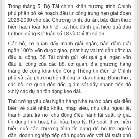
Trong tháng 5, Bộ Tài chính khẩn trương trình Chính
phủ phân bổ kế hoạch đầu tư công trung hạn giai đoạn
2026-2030 cho các Chương trình, dự án, bảo đảm thực
hiện hạch toán kinh tế - xã hội, đánh giá hiệu quả đầu
tư theo đúng Kết luận số 18 và Chỉ thị số 16.
Các bộ, cơ quan đẩy mạnh giải ngân, bảo đảm giải
ngân 100% vốn được giao, phát huy vai trò dẫn dắt của
đầu tư công. Bộ Tài chính gửi kết quả giải ngân vốn
đầu tư công của các bộ, cơ quan, địa phương hàng
tháng để công khai trên Cổng Thông tin điện tử Chính
phủ và các phương tiện thông tin đại chúng. Đồng thời,
các bộ, cơ quan đôn đốc, giám sát đẩy nhanh tiến độ
xử lý các dự án tồn đọng kéo dài.
Thủ tướng yêu cầu Ngân hàng Nhà nước bám sát diễn
biến về xuất nhập khẩu, nhập siêu, nhu cầu ngoại tệ,
thanh toán, trả nợ; chủ động điều hành lãi suất, tỷ giá,
tín dụng linh hoạt, hài hòa, hợp lý. Rà soát, thực hiện
hiệu quả các chương trình tín dụng để hỗ trợ người
dân, doanh nghiệp tiếp cận nguồn vốn với lãi suất phù