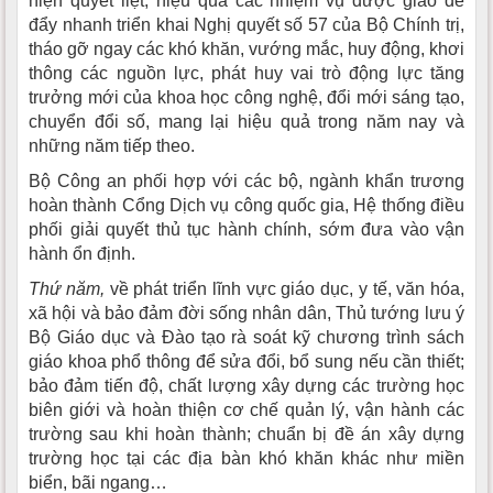
hiện quyết liệt, hiệu quả các nhiệm vụ được giao để
đẩy nhanh triển khai Nghị quyết số 57 của Bộ Chính trị,
tháo gỡ ngay các khó khăn, vướng mắc, huy động, khơi
thông các nguồn lực, phát huy vai trò động lực tăng
trưởng mới của khoa học công nghệ, đổi mới sáng tạo,
chuyển đổi số, mang lại hiệu quả trong năm nay và
những năm tiếp theo.
Bộ Công an phối hợp với các bộ, ngành khẩn trương
hoàn thành Cổng Dịch vụ công quốc gia, Hệ thống điều
phối giải quyết thủ tục hành chính, sớm đưa vào vận
hành ổn định.
Thứ năm,
về phát triển lĩnh vực giáo dục, y tế, văn hóa,
xã hội và bảo đảm đời sống nhân dân, Thủ tướng lưu ý
Bộ Giáo dục và Đào tạo rà soát kỹ chương trình sách
giáo khoa phổ thông để sửa đổi, bổ sung nếu cần thiết;
bảo đảm tiến độ, chất lượng xây dựng các trường học
biên giới và hoàn thiện cơ chế quản lý, vận hành các
trường sau khi hoàn thành; chuẩn bị đề án xây dựng
trường học tại các địa bàn khó khăn khác như miền
biển, bãi ngang…