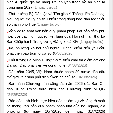
ninh AI quốc gia và năng lực chuyên trách về an ninh AI
trong năm 2027 (
1 ngày trước)
Thứ trưởng Bộ Dân tộc và Tôn giáo Y Thông tiếp Đoàn đại
biểu người có uy tín tiêu biểu trong đồng bào dân tộc thiểu
số thành phố Huế (
1 ngày trước)
Về việc rà soát văn bản quy phạm pháp luật bảo đảm phù
hợp với các nghị quyết, kết luận của Hội nghị lần thứ ba
Ban Chấp hành Trung ương Đảng khoá XIV (
1 ngày trước)
Xã, phường xã hội chủ nghĩa: Từ thí điểm đến yêu cầu
phát triển bao trùm ở cơ sở (
04/08/2026)
Thủ tướng Lê Minh Hưng: Sớm triển khai thí điểm cơ chế
Đại sứ, Đặc phái viên về công nghệ (
04/08/2026)
Đến năm 2045, Việt Nam thuộc nhóm 30 nước dẫn đầu
thế giới về chính phủ điện tử/chính phủ số (
04/08/2026)
Ban hành Chương trình công tác năm 2026 của Ban Chỉ
đạo Trung ương thực hiện các Chương trình MTQG
(
04/08/2026)
Báo cáo tình hình thực hiện các nhiệm vụ về tổng rà soát
hệ thống văn bản quy phạm pháp luật của bộ, ngành, địa
phương (từ ngày 16/7/2026 đến ngày 31/7/2026)