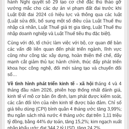
hành Nghị quyết số 29 tạo cơ chế đặc thù tháo gỡ
vướng mắc cho các dự án vi phạm đất đai trước khi
Luật Đất đai 2024 có hiệu lực và thông qua các luật
(Luật sửa đổi, bổ sung một số điều của Luật Thuế thu
nhập cá nhân, Luật Thuế giá trị gia tăng, Luật Thuế thu
nhập doanh nghiệp và Luật Thuế tiêu thụ đặc biệt).
Cùng với đó, tổ chức làm việc với bộ, cơ quan để bàn
các vấn đề liên quan đến phát triển ngành, lĩnh vực
cũng như công tác xây dựng, hoàn thiện thể chế, đẩy
mạnh cắt giảm thủ tục hành chính, thúc đẩy phát triển
khoa học công nghệ, đổi mới sáng tạo và chuyển đổi
số…
Về tình hình phát triển kinh tế - xã hội
tháng 4 và 4
tháng đầu năm 2026, phiên họp thống nhất đánh giá,
kinh tế vĩ mô cơ bản ổn định, lạm phát được kiểm soát,
các cân đối lớn của nền kinh tế được bảo đảm. Chỉ số
giá tiêu dùng (CPI) bình quân 4 tháng ước tăng 3,99%;
thu ngân sách nhà nước 4 tháng ước đạt trên 1,11 triệu
tỷ đồng, bằng 44% dự toán, tăng 15,2%; kim ngạch xuất
nhập khẩu ước đạt 344,2 tỷ USD, tăng 24,2%.