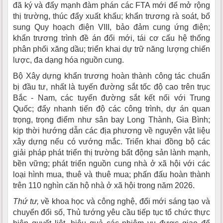
đã ký và đẩy mạnh đàm phán các FTA mới để mở rộng
thị trường, thúc đẩy xuất khẩu; khẩn trương rà soát, bổ
sung Quy hoạch điện VIII, bảo đảm cung ứng điện;
khẩn trương trình đề án đổi mới, tái cơ cấu hệ thống
phân phối xăng dầu; triển khai dự trữ năng lượng chiến
lược, đa dạng hóa nguồn cung.
Bộ Xây dựng khẩn trương hoàn thành công tác chuẩn
bị đầu tư, nhất là tuyến đường sắt tốc độ cao trên trục
Bắc - Nam, các tuyến đường sắt kết nối với Trung
Quốc; đẩy nhanh tiến độ các công trình, dự án quan
trọng, trọng điểm như sân bay Long Thành, Gia Bình;
kịp thời hướng dẫn các địa phương về nguyên vật liệu
xây dựng nếu có vướng mắc. Triển khai đồng bộ các
giải pháp phát triển thị trường bất động sản lành mạnh,
bền vững; phát triển nguồn cung nhà ở xã hội với các
loại hình mua, thuê và thuê mua; phấn đấu hoàn thành
trên 110 nghìn căn hộ nhà ở xã hội trong năm 2026.
Thứ tư,
về khoa học và công nghệ, đổi mới sáng tạo và
chuyển đổi số, Thủ tướng yêu cầu tiếp tục tổ chức thực