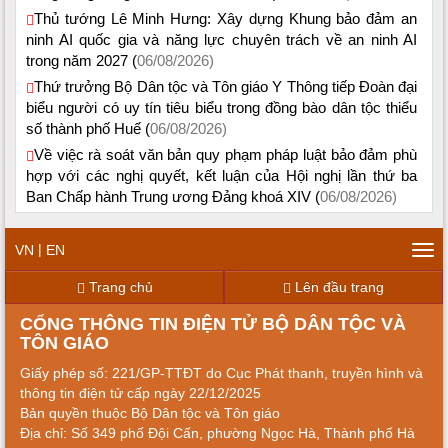
Thủ tướng Lê Minh Hưng: Xây dựng Khung bảo đảm an
ninh AI quốc gia và năng lực chuyên trách về an ninh AI
trong năm 2027 (
06/08/2026)
Thứ trưởng Bộ Dân tộc và Tôn giáo Y Thông tiếp Đoàn đại
biểu người có uy tín tiêu biểu trong đồng bào dân tộc thiểu
số thành phố Huế (
06/08/2026)
Về việc rà soát văn bản quy phạm pháp luật bảo đảm phù
hợp với các nghị quyết, kết luận của Hội nghị lần thứ ba
Ban Chấp hành Trung ương Đảng khoá XIV (
06/08/2026)
|
VN
EN
Tog
navi
Trang chủ
Lên đầu trang
CỔNG THÔNG TIN ĐIỆN TỬ BỘ DÂN TỘC VÀ
TÔN GIÁO
Giấy phép số: 221/GP-TTĐT do Cục Phát thanh, truyền hình và
thông tin điện tử cấp ngày 22/12/2025
Bản quyền thuộc Bộ Dân tộc và Tôn giáo
Địa chỉ: Số 349 phố Đội Cấn, phường Ngọc Hà, Thành phố Hà