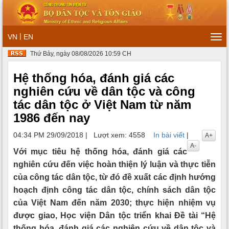
|
VN
EN
Tog
navi
Thứ Bảy, ngày 08/08/2026 10:59 CH
Hệ thống hóa, đánh giá các
nghiên cứu về dân tộc và công
tác dân tộc ở Việt Nam từ năm
1986 đến nay
04:34 PM 29/09/2018
|
Lượt xem: 4558
In bài viết
|
A+
A-
Với mục tiêu hệ thống hóa, đánh giá các
nghiên cứu đến việc hoàn thiện lý luận và thực tiễn
của công tác dân tộc, từ đó đề xuất các định hướng
hoạch định công tác dân tộc, chính sách dân tộc
của Việt Nam đến năm 2030; thực hiện nhiệm vụ
được giao, Học viện Dân tộc triển khai Đề tài “Hệ
thống hóa, đánh giá các nghiên cứu về dân tộc và