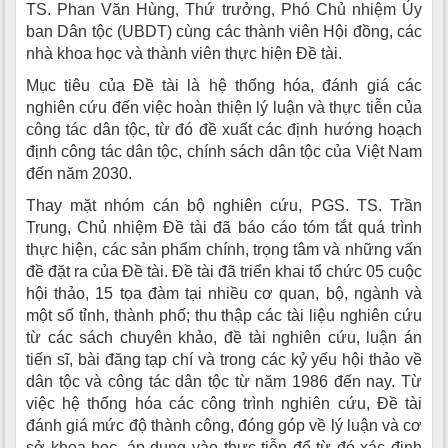
TS. Phan Văn Hùng, Thứ trưởng, Phó Chủ nhiệm Ủy
ban Dân tộc (UBDT) cùng các thành viên Hội đồng, các
nhà khoa học và thành viên thực hiện Đề tài.
Mục tiêu của Đề tài là hệ thống hóa, đánh giá các
nghiên cứu đến việc hoàn thiện lý luận và thực tiễn của
công tác dân tộc, từ đó đề xuất các định hướng hoạch
định công tác dân tộc, chính sách dân tộc của Việt Nam
đến năm 2030.
Thay mặt nhóm cán bộ nghiên cứu, PGS. TS. Trần
Trung, Chủ nhiệm Đề tài đã báo cáo tóm tắt quá trình
thực hiện, các sản phẩm chính, trọng tâm và những vấn
đề đặt ra của Đề tài. Đề tài đã triển khai tổ chức 05 cuộc
hội thảo, 15 tọa đàm tại nhiều cơ quan, bộ, ngành và
một số tỉnh, thành phố; thu thập các tài liệu nghiên cứu
từ các sách chuyên khảo, đề tài nghiên cứu, luận án
tiến sĩ, bài đăng tạp chí và trong các kỷ yếu hội thảo về
dân tộc và công tác dân tộc từ năm 1986 đến nay. Từ
việc hệ thống hóa các công trình nghiên cứu, Đề tài
đánh giá mức độ thành công, đóng góp về lý luận và cơ
sở khoa học, áp dụng vào thực tiễn để từ đó xác định