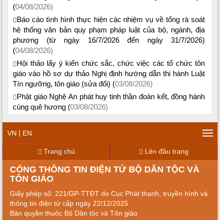
(
04/08/2026)
Báo cáo tình hình thực hiện các nhiệm vụ về tổng rà soát
hệ thống văn bản quy phạm pháp luật của bộ, ngành, địa
phương (từ ngày 16/7/2026 đến ngày 31/7/2026)
(
04/08/2026)
Hội thảo lấy ý kiến chức sắc, chức việc các tổ chức tôn
giáo vào hồ sơ dự thảo Nghị định hướng dẫn thi hành Luật
Tín ngưỡng, tôn giáo (sửa đổi) (
03/08/2026)
Phật giáo Nghệ An phát huy tinh thần đoàn kết, đồng hành
cùng quê hương (
03/08/2026)
|
VN
EN
Tog
navi
Trang chủ
Lên đầu trang
CỔNG THÔNG TIN ĐIỆN TỬ BỘ DÂN TỘC VÀ
TÔN GIÁO
Giấy phép số: 221/GP-TTĐT do Cục Phát thanh, truyền hình và
thông tin điện tử cấp ngày 22/12/2025
Bản quyền thuộc Bộ Dân tộc và Tôn giáo