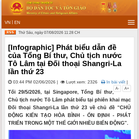
|
VN
EN
Tog
navi
Thứ Sáu, ngày 07/08/2026 11:28 CH
[Infographic] Phát biểu dẫn đề
của Tổng Bí thư, Chủ tịch nước
Tô Lâm tại Đối thoại Shangri-La
lần thứ 23
03:44 PM 02/06/2026
|
Lượt xem: 2326
In bài viết
|
A-
A+
Tối 29/5/2026, tại Singapore, Tổng Bí thư,
Chủ tịch nước Tô Lâm phát biểu tại phiên khai mạc
Đối thoại Shangri-La lần thứ 23 về chủ đề “CHỦ
ĐỘNG KIẾN TẠO HÒA BÌNH - ỔN ĐỊNH - PHÁT
TRIỂN TRONG MỘT THẾ GIỚI NHIỀU BIẾN ĐỘNG”.