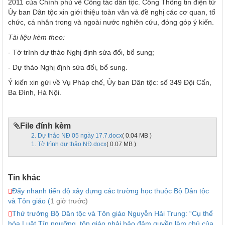
2011 của Chính phủ về Công tác dân tộc. Cổng Thông tin điện tử
Ủy ban Dân tộc xin giới thiệu toàn văn và đề nghị các cơ quan, tổ
chức, cá nhân trong và ngoài nước nghiên cứu, đóng góp ý kiến.
Tài liệu kèm theo:
- Tờ trình dự thảo Nghị định sửa đổi, bổ sung;
- Dự thảo Nghị định sửa đổi, bổ sung.
Ý kiến xin gửi về Vụ Pháp chế, Ủy ban Dân tộc: số 349 Đội Cấn,
Ba Đình, Hà Nội.
File đính kèm
2. Dự thảo NĐ 05 ngày 17.7.docx
( 0.04 MB )
1. Tờ trình dự thảo NĐ.docx
( 0.07 MB )
Tin khác
Đẩy nhanh tiến độ xây dựng các trường học thuộc Bộ Dân tộc
và Tôn giáo (
1 giờ trước)
Thứ trưởng Bộ Dân tộc và Tôn giáo Nguyễn Hải Trung: “Cụ thể
hóa Luật Tín ngưỡng, tôn giáo phải bảo đảm quyền làm chủ của