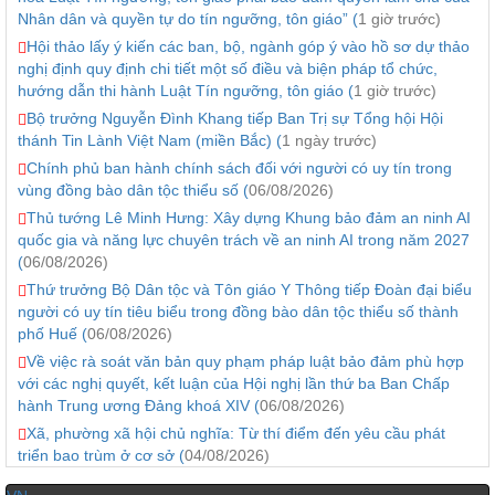
Nhân dân và quyền tự do tín ngưỡng, tôn giáo” (
1 giờ trước)
Hội thảo lấy ý kiến các ban, bộ, ngành góp ý vào hồ sơ dự thảo
nghị định quy định chi tiết một số điều và biện pháp tổ chức,
hướng dẫn thi hành Luật Tín ngưỡng, tôn giáo (
1 giờ trước)
Bộ trưởng Nguyễn Đình Khang tiếp Ban Trị sự Tổng hội Hội
thánh Tin Lành Việt Nam (miền Bắc) (
1 ngày trước)
Chính phủ ban hành chính sách đối với người có uy tín trong
vùng đồng bào dân tộc thiểu số (
06/08/2026)
Thủ tướng Lê Minh Hưng: Xây dựng Khung bảo đảm an ninh AI
quốc gia và năng lực chuyên trách về an ninh AI trong năm 2027
(
06/08/2026)
Thứ trưởng Bộ Dân tộc và Tôn giáo Y Thông tiếp Đoàn đại biểu
người có uy tín tiêu biểu trong đồng bào dân tộc thiểu số thành
phố Huế (
06/08/2026)
Về việc rà soát văn bản quy phạm pháp luật bảo đảm phù hợp
với các nghị quyết, kết luận của Hội nghị lần thứ ba Ban Chấp
hành Trung ương Đảng khoá XIV (
06/08/2026)
Xã, phường xã hội chủ nghĩa: Từ thí điểm đến yêu cầu phát
triển bao trùm ở cơ sở (
04/08/2026)