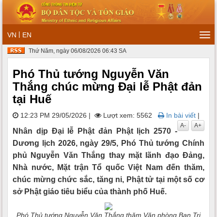
|
VN
EN
Tog
navi
Thứ Năm, ngày 06/08/2026 06:43 SA
Phó Thủ tướng Nguyễn Văn
Thắng chúc mừng Đại lễ Phật đản
tại Huế
12:23 PM 29/05/2026
|
Lượt xem: 5562
In bài viết
|
A-
A+
Nhân dịp Đại lễ Phật đản Phật lịch 2570 -
Dương lịch 2026, ngày 29/5, Phó Thủ tướng Chính
phủ Nguyễn Văn Thắng thay mặt lãnh đạo Đảng,
Nhà nước, Mặt trận Tổ quốc Việt Nam đến thăm,
chúc mừng chức sắc, tăng ni, Phật tử tại một số cơ
sở Phật giáo tiêu biểu của thành phố Huế.
Phó Thủ tướng Nguyễn Văn Thắng thăm Văn phòng Ban Trị