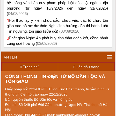
hệ thống văn bản quy phạm pháp luật của bộ, ngành, địa
phương (từ ngày 16/7/2026 đến ngày 31/7/2026)
(
04/08/2026)
Hội thảo lấy ý kiến chức sắc, chức việc các tổ chức tôn
giáo vào hồ sơ dự thảo Nghị định hướng dẫn thi hành Luật
Tín ngưỡng, tôn giáo (sửa đổi) (
03/08/2026)
Phật giáo Nghệ An phát huy tinh thần đoàn kết, đồng hành
cùng quê hương (
03/08/2026)
|
VN
EN
Tog
navi
Trang chủ
Lên đầu trang
CỔNG THÔNG TIN ĐIỆN TỬ BỘ DÂN TỘC VÀ
TÔN GIÁO
Giấy phép số: 221/GP-TTĐT do Cục Phát thanh, truyền hình và
thông tin điện tử cấp ngày 22/12/2025
Bản quyền thuộc Bộ Dân tộc và Tôn giáo
Địa chỉ: Số 349 phố Đội Cấn, phường Ngọc Hà, Thành phố Hà
Nội
Điện thoại: 080 44329 - Email: banbientap@moera.gov.vn