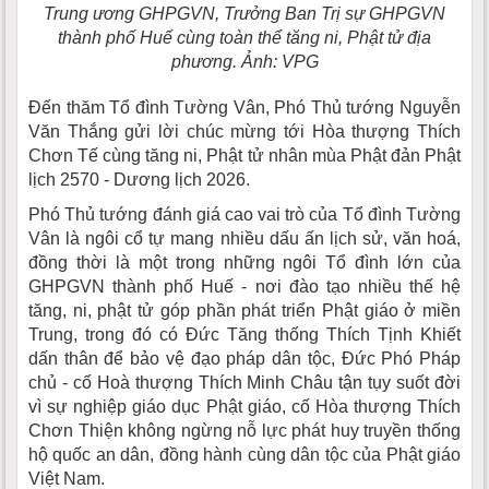
Trung ương GHPGVN, Trưởng Ban Trị sự GHPGVN
thành phố Huế cùng toàn thể tăng ni, Phật tử địa
phương. Ảnh: VPG
Đến thăm Tổ đình Tường Vân, Phó Thủ tướng Nguyễn
Văn Thắng gửi lời chúc mừng tới Hòa thượng Thích
Chơn Tế cùng tăng ni, Phật tử nhân mùa Phật đản Phật
lịch 2570 - Dương lịch 2026.
Phó Thủ tướng đánh giá cao vai trò của Tổ đình Tường
Vân là ngôi cổ tự mang nhiều dấu ấn lịch sử, văn hoá,
đồng thời là một trong những ngôi Tổ đình lớn của
GHPGVN thành phố Huế - nơi đào tạo nhiều thế hệ
tăng, ni, phật tử góp phần phát triển Phật giáo ở miền
Trung, trong đó có Đức Tăng thống Thích Tịnh Khiết
dấn thân để bảo vệ đạo pháp dân tộc, Đức Phó Pháp
chủ - cố Hoà thượng Thích Minh Châu tận tụy suốt đời
vì sự nghiệp giáo dục Phật giáo, cố Hòa thượng Thích
Chơn Thiện không ngừng nỗ lực phát huy truyền thống
hộ quốc an dân, đồng hành cùng dân tộc của Phật giáo
Việt Nam.