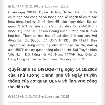
11:49 AM 01/11/2015
Lượt xem: 21751
Chiều ngày 30/3/2011, tại Hà Nội, Ủy ban Dân tộc đã tổ
chức họp báo công bố và thông báo kế hoạch tổ chức các
hoạt động hướng tới kỷ niệm 65 năm ngày thành lập cơ
quan QLNN về lĩnh vực công tác dân tộc (3/5/1946 -
3/5/2011). Phó Chủ nhiệm Hoàng Xuân Lương chủ trì buổi
họp báo. Tham dự họp báo có đại diện lãnh đạo của: Hội
đồng Dân tộc (Quốc hội), Bộ VHTT&DL, Bộ TT&TT, Ban
Tuyên giáo Trung ương; đại diện lãnh đạo các Vụ, đơn vị
của UBDT; các cơ quan thông tấn báo chí: Đài Truyền hình
Việt Nam, Đài Tiếng nói Việt Nam; TTXVN, báo Điện tử
Đảng Cộng sản và các báo thuộc Chương trình 975.
Quyết định số 1491/QĐ-TTg ngày 14/10/2008
của Thủ tướng Chính phủ về Ngày truyền
thống của cơ quan QLNN về lĩnh vực công
tác dân tộc
10:28 AM 01/11/2015
Lượt xem: 22215