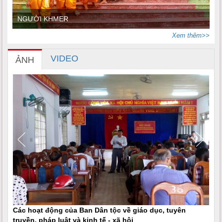
NGƯỜI KHMER
Xem thêm>>
VIDEO
ẢNH
Các hoạt động của Ban Dân tộc về giáo dục, tuyên
truyền, pháp luật và kinh tế - xã hội