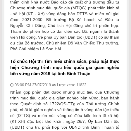
thẩm định Nhà nước Báo cáo đề xuất chủ trương đầu tư
Chương trình mục tiêu quốc gia (MTQG) phát triển kinh tế
- xã hội (KT - XH) vùng đồng bào DTTS và miền núi giai
đoạn 2021-2030. Bộ trưởng Bộ Kế hoạch và Đầu tư
Nguyễn Chí Dũng, Chủ tịch Hội đồng chủ trì phiên họp.
Tham dự phiên họp có đại diện các Bộ, ngành là thành
viên Hội đồng. Về phía Ủy ban Dân tộc (UBDT) có sự tham
dự của Bộ trưởng, Chủ nhiệm Đỗ Văn Chiến; Thứ trưởng,
Phó Chủ nhiệm Lê Sơn Hải.
Tổ chức Hội thi Tìm hiểu chính sách, pháp luật thực
hiện Chương trình mục tiêu quốc gia giảm nghèo
bền vững năm 2019 tại tỉnh Bình Thuận
06:06 PM 27/07/2019
Lượt xem: 11822
Nhằm góp phần đạt được những mục tiêu của Chương
trình mục tiêu quốc gia giảm nghèo bền vững, ban hành
theo Quyết định số 1722/QĐ-TTg của Thủ tướng Chính
phủ, nhất là giảm nghèo về thông tin ở vùng dân tộc thiểu
số (DTTS) và miền núi, vùng có điều kiện kinh tế-xã hội
(KT-XH) đặc biệt khó khăn, ngày 26/7, Ủy ban Dân tộc
(UBDT) chủ trì, phối hợp với UBND tỉnh Bình Thuận tổ