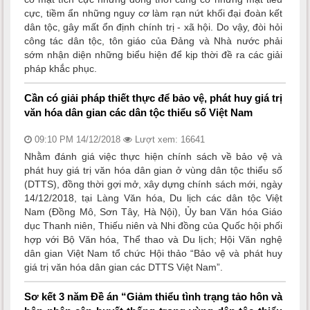
cực, tiềm ẩn những nguy cơ làm rạn nứt khối đại đoàn kết
dân tộc, gây mất ổn định chính trị - xã hội. Do vậy, đòi hỏi
công tác dân tộc, tôn giáo của Đảng và Nhà nước phải
sớm nhận diện những biểu hiện để kịp thời đề ra các giải
pháp khắc phục.
Cần có giải pháp thiết thực để bảo vệ, phát huy giá trị
văn hóa dân gian các dân tộc thiểu số Việt Nam
09:10 PM 14/12/2018
Lượt xem: 16641
Nhằm đánh giá việc thực hiện chính sách về bảo vệ và
phát huy giá trị văn hóa dân gian ở vùng dân tộc thiểu số
(DTTS), đồng thời gợi mở, xây dựng chính sách mới, ngày
14/12/2018, tại Làng Văn hóa, Du lịch các dân tộc Việt
Nam (Đồng Mô, Sơn Tây, Hà Nội), Ủy ban Văn hóa Giáo
dục Thanh niên, Thiếu niên và Nhi đồng của Quốc hội phối
hợp với Bộ Văn hóa, Thể thao và Du lịch; Hội Văn nghệ
dân gian Việt Nam tổ chức Hội thảo “Bảo vệ và phát huy
giá trị văn hóa dân gian các DTTS Việt Nam”.
Sơ kết 3 năm Đề án “Giảm thiểu tình trạng tảo hôn và