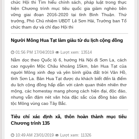
chức Hội thi Tìm hiểu chính sách, pháp luật trong thực
hiện Chương trình mục tiêu quốc gia giảm nghèo bền
vững giai đoạn 2016-2020 tại tỉnh Bình Thuận. Thứ
trưởng, Phó Chủ nhiệm UBDT Lê Sơn Hải, Trưởng ban Tổ
chức tham dự và chỉ đạo Hội thi
Người Mông Hua Tạt làm giàu từ du lịch cộng đồng
01:56 PM 17/04/2019
Lượt xem: 13514
Nằm dọc theo Quốc lộ 6, hướng Hà Nội đi Sơn La, cách
cao nguyên Mộc Châu khoảng 15km, bản Hua Tạt của
người Mông xinh đẹp và yên bình giữa đất trời Vân Hồ,
tỉnh Sơn La. Bản Hua Tạt được du khách biết đến là điểm
du lịch cộng đồng hấp dẫn với cảnh quan thiên nhiên thơ
mộng, các homestay mang phong cách hiện đại, độc đáo,
nhưng vẫn đậm nét văn hóa đặc sắc của đồng bào dân
tộc Mông vùng cao Tây Bắc.
Tiêu chí xác định xã, thôn hoàn thành mục tiêu
Chương trình 135
10:49 AM 23/01/2019
Lượt xem: 11326