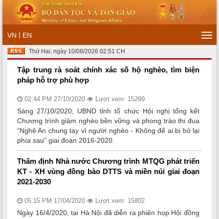
|
VN
EN
Tog
navi
Thứ Hai, ngày 10/08/2026 02:51 CH
Tập trung rà soát chính xác số hộ nghèo, tìm biện
pháp hỗ trợ phù hợp
02:44 PM 27/10/2020
Lượt xem: 15299
Sáng 27/10/2020, UBND tỉnh tổ chức Hội nghị tổng kết
Chương trình giảm nghèo bền vững và phong trào thi đua
“Nghệ An chung tay vì người nghèo - Không để ai bị bỏ lại
phía sau” giai đoạn 2016-2020.
Thẩm định Nhà nước Chương trình MTQG phát triển
KT - XH vùng đồng bào DTTS và miền núi giai đoạn
2021-2030
05:15 PM 17/04/2020
Lượt xem: 15802
Ngày 16/4/2020, tại Hà Nội đã diễn ra phiên họp Hội đồng