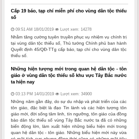
Cấp 19 báo, tạp chí miễn phí cho vùng dân tộc thiểu
số
09:51 AM 18/01/2019
Lượt xem: 14278
Nhằm tăng cường tuyên truyền phục vụ nhiệm vụ chính trị
tại vùng dân tộc thiểu số, Thủ tướng Chính phủ ban hành
Quyết định 45/QĐ-TTg cấp báo, tạp chí cho vùng dân tộc
thiểu số.
Những hiện tượng mới trong quan hệ dân tộc - tôn
giáo ở vùng dân tộc thiểu số khu vực Tây Bắc nước
ta hiện nay
03:13 PM 14/01/2019
Lượt xem: 34900
Những năm gần đây, do sự du nhập và phát triển của các
tôn giáo, đặc biệt là đạo Tin lành và các hiện tượng tôn
giáo mới, đời sống tâm linh, tín ngưỡng, tôn giáo của đồng
bào dân tộc thiểu số vùng Tây Bắc nước ta đã có những
biến động lớn, làm xuất hiện những biểu hiện mới trong
quan hệ dân tộc - tôn giáo. Những biểu hiện mới này vừa
có mặt tích cực nhưng đồng thời cũng có những mặt tiêu