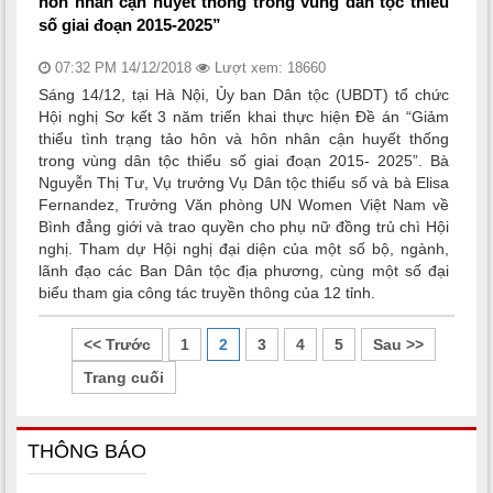
hôn nhân cận huyết thống trong vùng dân tộc thiểu
số giai đoạn 2015-2025”
07:32 PM 14/12/2018
Lượt xem: 18660
Sáng 14/12, tại Hà Nội, Ủy ban Dân tộc (UBDT) tổ chức
Hội nghị Sơ kết 3 năm triển khai thực hiện Đề án “Giảm
thiểu tình trạng tảo hôn và hôn nhân cận huyết thống
trong vùng dân tộc thiểu số giai đoạn 2015- 2025”. Bà
Nguyễn Thị Tư, Vụ trưởng Vụ Dân tộc thiểu số và bà Elisa
Fernandez, Trưởng Văn phòng UN Women Việt Nam về
Bình đẳng giới và trao quyền cho phụ nữ đồng trủ chì Hội
nghị. Tham dự Hội nghị đại diện của một số bộ, ngành,
lãnh đạo các Ban Dân tộc địa phương, cùng một số đại
biểu tham gia công tác truyền thông của 12 tỉnh.
<< Trước
1
2
3
4
5
Sau >>
Trang cuối
THÔNG BÁO