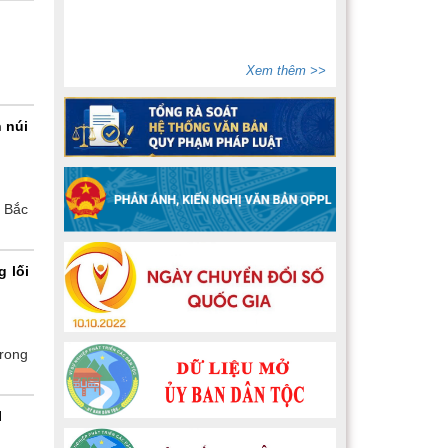
Một số văn bản quy phạm pháp luật
thuộc lĩnh vực dân tộc, tín ngưỡng, tôn
Xem thêm >>
giáo
(15/07/2026)
Bộ Dân tộc và Tôn giáo ban hành
 núi
Thông tư số 02/2026/TT-BDTTG
(10/06/2026)
n Bắc
g lối
trong
I