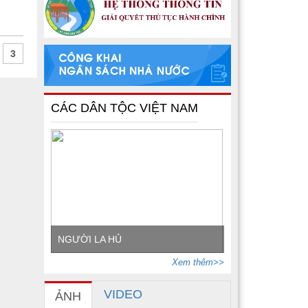
3
CÁC DÂN TỘC VIỆT NAM
NGƯỜI LA HỦ
Xem thêm>>
VIDEO
ẢNH